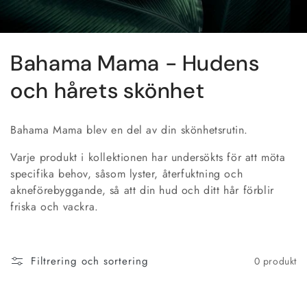
S
Bahama Mama - Hudens
a
och hårets skönhet
m
Bahama Mama blev en del av din skönhetsrutin.
l
Varje produkt i kollektionen har undersökts för att möta
i
specifika behov, såsom lyster, återfuktning och
akneförebyggande, så att din hud och ditt hår förblir
n
friska och vackra.
g
:
Filtrering och sortering
0 produkt