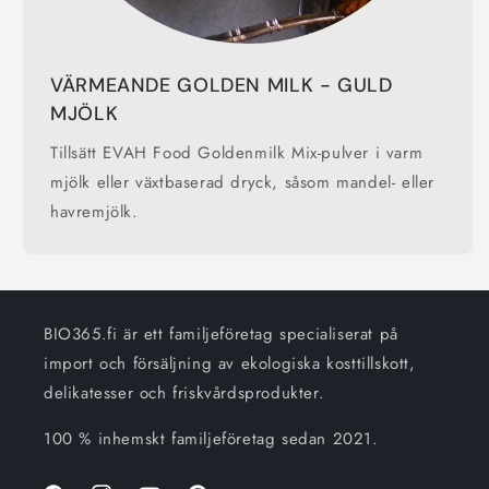
VÄRMEANDE GOLDEN MILK - GULD
MJÖLK
Tillsätt EVAH Food Goldenmilk Mix-pulver i varm
mjölk eller växtbaserad dryck, såsom mandel- eller
havremjölk.
BIO365.fi är ett familjeföretag specialiserat på
import och försäljning av ekologiska kosttillskott,
delikatesser och friskvårdsprodukter.
100 % inhemskt familjeföretag sedan 2021.