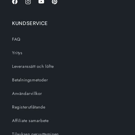
Facebook
Instagram
Youtube
Pinterest
KUNDSERVICE
FAQ
Yritys
Leveranssätt och löfte
Betalningsmetoder
Användarvillkor
Registerutlåtande
Affiliate samarbete
Tilauksen peruuttaminen