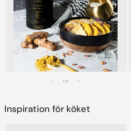
/
1
/
3
Inspiration för köket