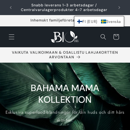
Hoppa över och
Snabb leverans 1-3 arbetsdagar /
F
gå till innehållet
Centralvarulagerprodukter 4-7 arbetsdagar
Inhemskt familjeföretag sedan 2021
FI (EUR)
Svenska
Varukorg
VAIKUTA VALIKOIMAAN & OSALLISTU LAHJAKORTTIEN
ARVONTAAN
BAHAMA MAMA
KOLLEKTION
Exklusiva superfood-blandningar för din huds och ditt hårs
skönhet.