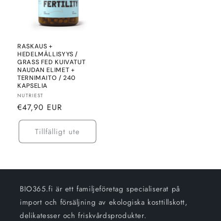
RASKAUS +
HEDELMÄLLISYYS /
GRASS FED KUIVATUT
NAUDAN ELIMET +
TERNIMAITO / 240
KAPSELIA
Säljare:
NUTRIEST
Normalt
€47,90 EUR
pris
Tillfälligt ute
BIO365.fi är ett familjeföretag specialiserat på
import och försäljning av ekologiska kosttillskott,
delikatesser och friskvårdsprodukter.