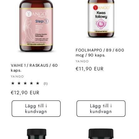
n
g
:
FOOLIHAPPO / B9 / 600
mcg / 90 kaps.
Säljare:
YANGO
VAIHE 1 / RASKAUS / 60
Normalt
€11,90 EUR
kaps.
pris
Säljare:
YANGO
1
(1)
totalt
Normalt
€12,90 EUR
recensioner
pris
Lägg till i
Lägg till i
kundvagn
kundvagn