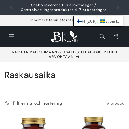
Hoppa över och
Snabb leverans 1-3 arbetsdagar /
F
gå till innehållet
Centralvarulagerprodukter 4-7 arbetsdagar
Inhemskt familjeföretag sedan 2021
FI (EUR)
Svenska
Varukorg
VAIKUTA VALIKOIMAAN & OSALLISTU LAHJAKORTTIEN
ARVONTAAN
S
Raskausaika
a
m
Filtrering och sortering
9 produkt
l
i