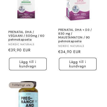
PRENATAL DHA + D3 /
PRENATAL DHA /
830 mg /
VEGAANI / 500mg / 60
MAUSTAMATON / 90
pehmokapselia
pehmokapselia
Säljare:
NORDIC NATURALS
Säljare:
NORDIC NATURALS
Normalt
€39,90 EUR
Normalt
€34,90 EUR
pris
pris
Lägg till i
Lägg till i
kundvagn
kundvagn
Tillfälligt ute