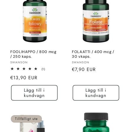
FOOLIHAPPO / 800 mcg
FOLAATTI / 400 mcg /
/ 250 kaps.
30 vkaps.
Säljare:
Säljare:
SWANSON
SWANSON
Normalt
€7,90 EUR
1
(1)
totalt
pris
Normalt
€13,90 EUR
recensioner
pris
Lägg till i
Lägg till i
kundvagn
kundvagn
Tillfälligt ute