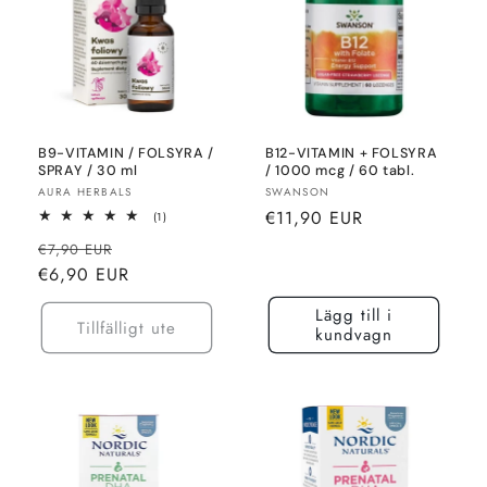
B9-VITAMIN / FOLSYRA /
B12-VITAMIN + FOLSYRA
SPRAY / 30 ml
/ 1000 mcg / 60 tabl.
Säljare:
Säljare:
AURA HERBALS
SWANSON
Normalt
€11,90 EUR
1
(1)
totalt
pris
Normalt
Rea-
recensioner
€7,90 EUR
pris
pris
€6,90 EUR
Lägg till i
Tillfälligt ute
kundvagn