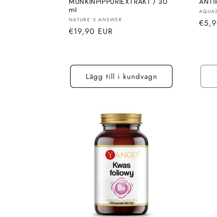
MUNKINPIPPURIEXTRAKT / 30
ANTI
ml
Sälja
AQUAS
Säljare:
NATURE´S ANSWER
Norm
€5,
Normalt
€19,90 EUR
pris
pris
Lägg till i kundvagn