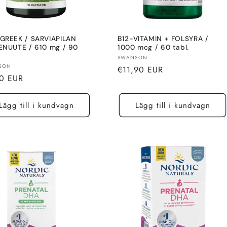
GREEK / SARVIAPILAN
B12-VITAMIN + FOLSYRA /
ENUUTE / 610 mg / 90
1000 mcg / 60 tabl.
.
Säljare:
SWANSON
re:
SON
Normalt
€11,90 EUR
alt
0 EUR
pris
Lägg till i kundvagn
Lägg till i kundvagn