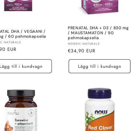
PRENATAL DHA + D3 / 830 mg
ATAL DHA / VEGAANI /
/ MAUSTAMATON / 90
g / 60 pehmokapselia
pehmokapselia
re:
C NATURALS
Säljare:
NORDIC NATURALS
alt
,90 EUR
Normalt
€34,90 EUR
pris
Lägg till i kundvagn
Lägg till i kundvagn