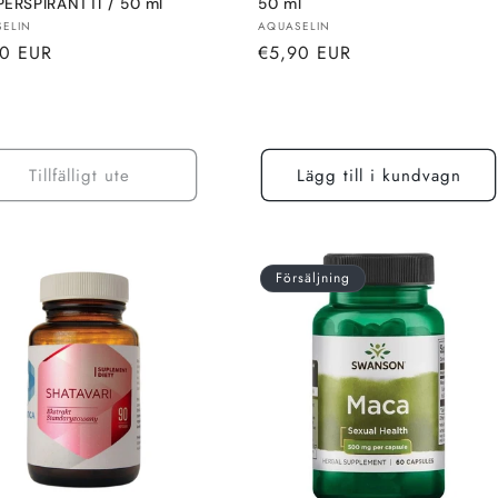
PERSPIRANTTI / 50 ml
50 ml
re:
Säljare:
ELIN
AQUASELIN
alt
Normalt
90 EUR
€5,90 EUR
pris
Tillfälligt ute
Lägg till i kundvagn
Försäljning