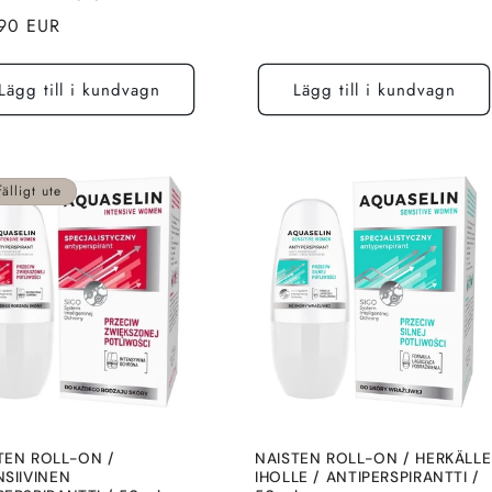
pris
pris
totalt
alt
90 EUR
recensioner
Lägg till i kundvagn
Lägg till i kundvagn
fälligt ute
TEN ROLL-ON /
NAISTEN ROLL-ON / HERKÄLLE
NSIIVINEN
IHOLLE / ANTIPERSPIRANTTI /