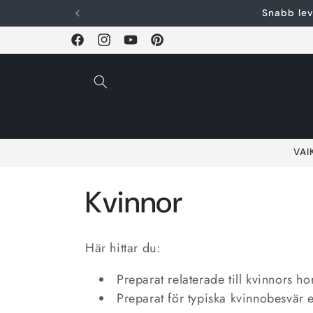
Hoppa över och
Snabb lev
gå till innehållet
Facebook
Instagram
Youtube
Pinterest
VAI
S
Kvinnor
a
Här hittar du:
m
Preparat relaterade till kvinnors h
Preparat för typiska kvinnobesvär e