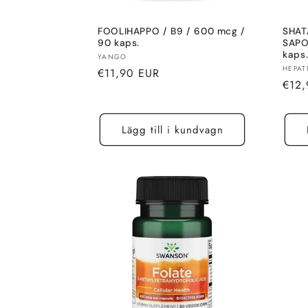
FOOLIHAPPO / B9 / 600 mcg /
SHAT
90 kaps.
SAPO
kaps
Säljare:
YANGO
Sälja
HEPAT
Normalt
€11,90 EUR
Norm
€12,
pris
pris
Lägg till i kundvagn