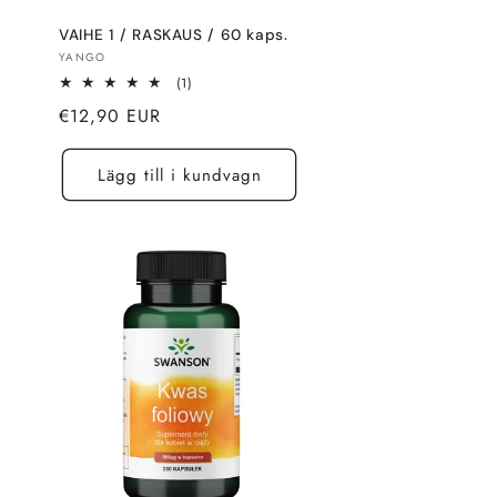
VAIHE 1 / RASKAUS / 60 kaps.
Säljare:
YANGO
1
(1)
totalt
Normalt
€12,90 EUR
recensioner
pris
Lägg till i kundvagn