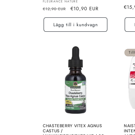
Säljare:
FLEURANCE NATURE
Norm
€15,
Normalt
Rea-
€10,90 EUR
€12,90 EUR
pris
pris
pris
Lägg till i kundvagn
Till
CHASTEBERRY VITEX AGNUS
NAIS
CASTUS /
INTE