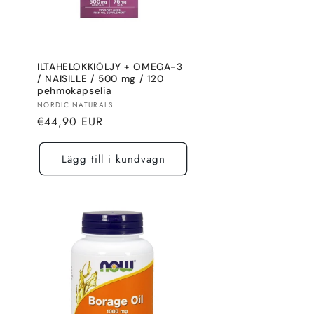
ILTAHELOKKIÖLJY + OMEGA-3
/ NAISILLE / 500 mg / 120
pehmokapselia
Säljare:
NORDIC NATURALS
Normalt
€44,90 EUR
pris
Lägg till i kundvagn