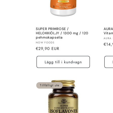
SUPER PRIMROSE /
AURA
HELOKKIÖLJY / 1300 mg / 120
Vitam
pehmokapselia
Sälja
AURA 
Säljare:
NOW FOODS
Norm
€14,
Normalt
€29,90 EUR
pris
pris
Lägg till i kundvagn
Tillfälligt ute