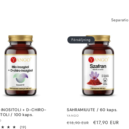
Separatio
Försäljning
INOSITOLI + D-CHIRO-
SAHRAMIUUTE / 60 kaps.
TOLI / 100 kaps.
Säljare:
YANGO
re:
O
Normalt
Rea-
€17,90 EUR
€18,90 EUR
19
(19)