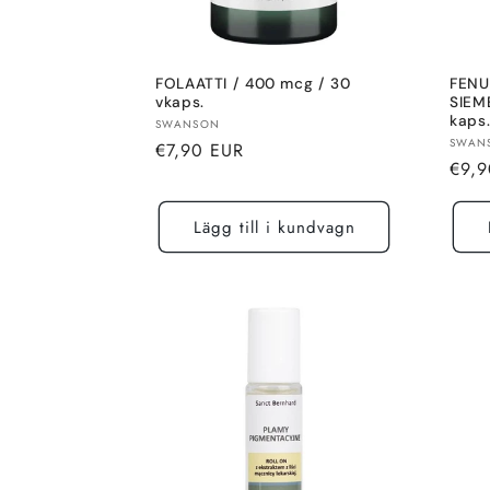
FOLAATTI / 400 mcg / 30
FENU
vkaps.
SIEM
kaps
Säljare:
SWANSON
Sälja
SWAN
Normalt
€7,90 EUR
Norm
€9,9
pris
pris
Lägg till i kundvagn