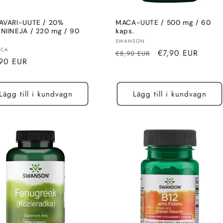
AVARI-UUTE / 20%
MACA-UUTE / 500 mg / 60
NIINEJA / 220 mg / 90
kaps.
.
Säljare:
SWANSON
re:
ICA
Normalt
Rea-
€7,90 EUR
€8,90 EUR
alt
90 EUR
pris
pris
Lägg till i kundvagn
Lägg till i kundvagn