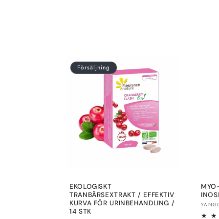
l
i
n
Försäljning
g
:
EKOLOGISKT
MYO-
TRANBÄRSEXTRAKT / EFFEKTIV
INOSI
KURVA FÖR URINBEHANDLING /
Sälja
YANG
14 STK