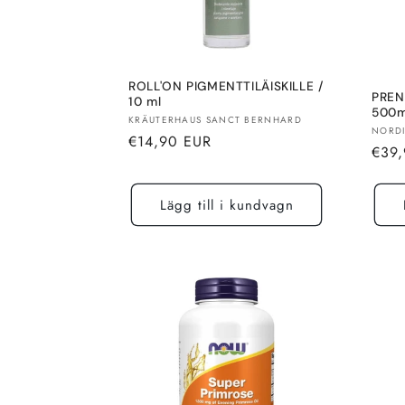
ROLL'ON PIGMENTTILÄISKILLE /
PREN
10 ml
500m
Säljare:
KRÄUTERHAUS SANCT BERNHARD
Sälja
NORDI
Normalt
€14,90 EUR
Norm
€39
pris
pris
Lägg till i kundvagn