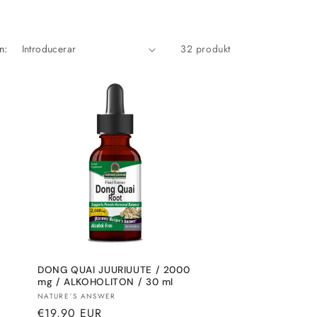
n:
32 produkt
DONG QUAI JUURIUUTE / 2000
mg / ALKOHOLITON / 30 ml
Säljare:
NATURE´S ANSWER
Normalt
€19,90 EUR