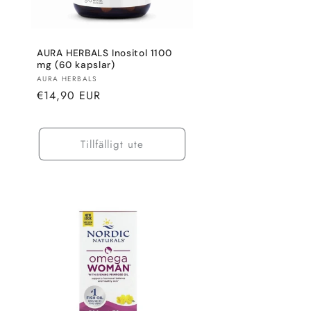
AURA HERBALS Inositol 1100
mg (60 kapslar)
Säljare:
AURA HERBALS
Normalt
€14,90 EUR
pris
Tillfälligt ute