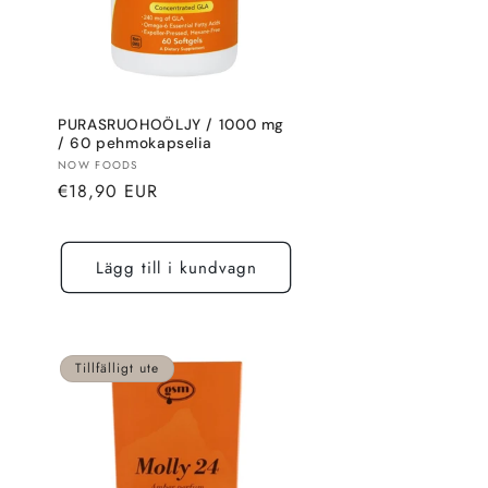
PURASRUOHOÖLJY / 1000 mg
/ 60 pehmokapselia
Säljare:
NOW FOODS
Normalt
€18,90 EUR
pris
Lägg till i kundvagn
Tillfälligt ute