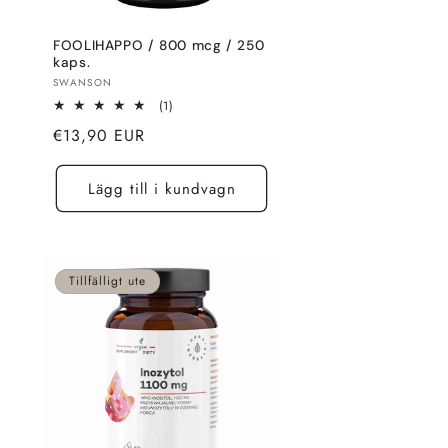
FOOLIHAPPO / 800 mcg / 250
kaps.
Säljare:
SWANSON
1
(1)
totalt
Normalt
€13,90 EUR
recensioner
pris
Lägg till i kundvagn
Tillfälligt ute