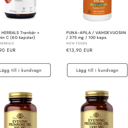
 HERBALS Tranbär +
PUNA-APILA / VAIHDEVUOSIIN
in C (60 kapslar)
/ 375 mg / 100 kaps.
re:
Säljare:
HERBALS
NOW FOODS
alt
Normalt
90 EUR
€13,90 EUR
pris
Lägg till i kundvagn
Lägg till i kundvagn