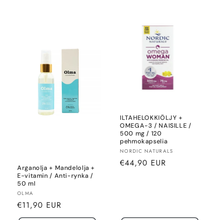
ILTAHELOKKIÖLJY +
OMEGA-3 / NAISILLE /
500 mg / 120
pehmokapselia
Säljare:
NORDIC NATURALS
Normalt
€44,90 EUR
Arganolja + Mandelolja +
pris
E-vitamin / Anti-rynka /
50 ml
Säljare:
OLMA
Normalt
€11,90 EUR
pris