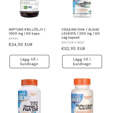
NEPTUNE KRILLIÖLJY /
VEGAANI DHA / ALGAE
1000 mg / 60 kaps.
LEVÄSTÄ / 200 mg / 60
veg.kapseli
Säljare:
KENAY
Säljare:
DOCTOR'S BEST
Normalt
€34,90 EUR
Normalt
€52,90 EUR
pris
pris
Lägg till i
Lägg till i
kundvagn
kundvagn