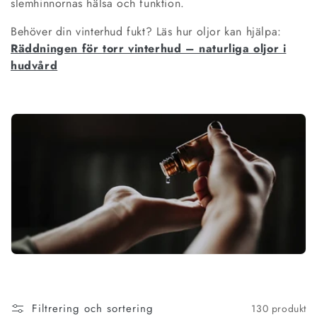
slemhinnornas hälsa och funktion.
n
Behöver din vinterhud fukt? Läs hur oljor kan hjälpa:
g
Räddningen för torr vinterhud – naturliga oljor i
hudvård
:
Filtrering och sortering
130 produkt