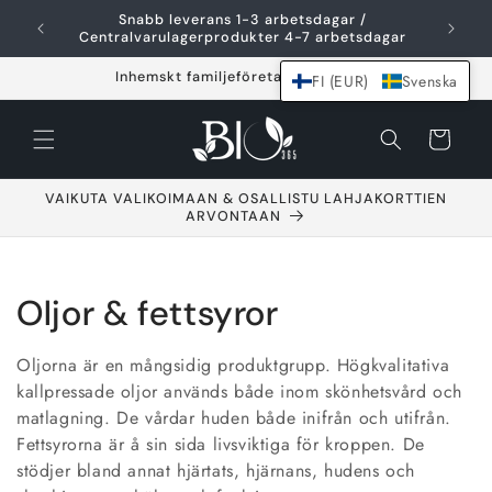
Hoppa över och
Snabb leverans 1-3 arbetsdagar /
F
gå till innehållet
Centralvarulagerprodukter 4-7 arbetsdagar
Inhemskt familjeföretag sedan 2021
FI (EUR)
Svenska
Varukorg
VAIKUTA VALIKOIMAAN & OSALLISTU LAHJAKORTTIEN
ARVONTAAN
S
Oljor & fettsyror
a
Oljorna är en mångsidig produktgrupp. Högkvalitativa
m
kallpressade oljor används både inom skönhetsvård och
matlagning. De vårdar huden både inifrån och utifrån.
l
Fettsyrorna är å sin sida livsviktiga för kroppen. De
stödjer bland annat hjärtats, hjärnans, hudens och
i