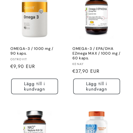
OMEGA-3 / 1000 mg /
OMEGA-3 / EPA/DHA
90 kaps.
EZmega MAX / 1000 mg /
60 kaps.
Säljare:
OSTROVIT
Säljare:
KENAY
Normalt
€9,90 EUR
Normalt
€37,90 EUR
pris
pris
Lägg till i
Lägg till i
kundvagn
kundvagn