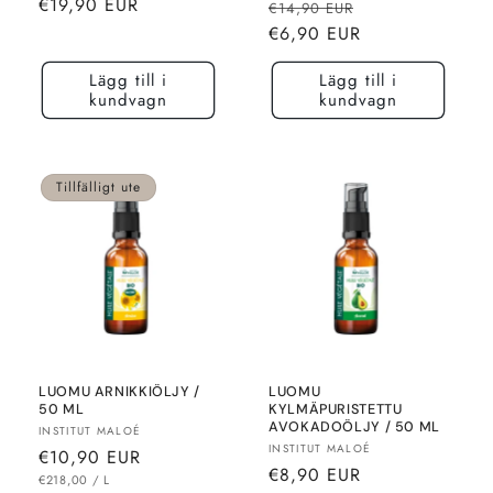
Normalt
€19,90 EUR
Normalt
Rea-
€14,90 EUR
pris
pris
pris
€6,90 EUR
Lägg till i
Lägg till i
kundvagn
kundvagn
Tillfälligt ute
LUOMU ARNIKKIÖLJY /
LUOMU
50 ML
KYLMÄPURISTETTU
AVOKADOÖLJY / 50 ML
Säljare:
INSTITUT MALOÉ
Säljare:
INSTITUT MALOÉ
Normalt
€10,90 EUR
Normalt
€8,90 EUR
pris
ENHETSPRIS
MOT
€218,00
/
L