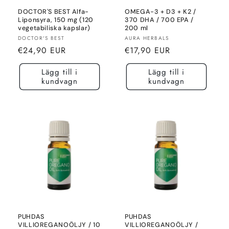
DOCTOR'S BEST Alfa-
OMEGA-3 + D3 + K2 /
Liponsyra, 150 mg (120
370 DHA / 700 EPA /
vegetabiliska kapslar)
200 ml
Säljare:
Säljare:
DOCTOR'S BEST
AURA HERBALS
Normalt
Normalt
€24,90 EUR
€17,90 EUR
pris
pris
Lägg till i
Lägg till i
kundvagn
kundvagn
PUHDAS
PUHDAS
VILLIOREGANOÖLJY / 10
VILLIOREGANOÖLJY /