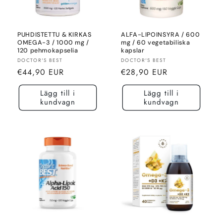
PUHDISTETTU & KIRKAS
ALFA-LIPOINSYRA / 600
OMEGA-3 / 1000 mg /
mg / 60 vegetabiliska
120 pehmokapselia
kapslar
Säljare:
Säljare:
DOCTOR'S BEST
DOCTOR'S BEST
Normalt
Normalt
€44,90 EUR
€28,90 EUR
pris
pris
Lägg till i
Lägg till i
kundvagn
kundvagn