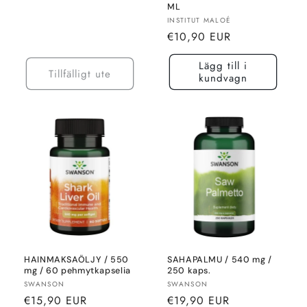
ML
Säljare:
INSTITUT MALOÉ
Normalt
€10,90 EUR
pris
Lägg till i
Tillfälligt ute
kundvagn
HAINMAKSAÖLJY / 550
SAHAPALMU / 540 mg /
mg / 60 pehmytkapselia
250 kaps.
Säljare:
Säljare:
SWANSON
SWANSON
Normalt
Normalt
€15,90 EUR
€19,90 EUR