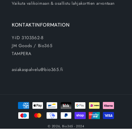
Vaikuta valikoimaan & osallistu lahjakorttien arvontaan
KONTAKTINFORMATION
Y-ID 3103562-8
JM Goods / Bio365
TAMPERA
asiakaspalvelu@bio365.fi
Betalningsmetoder
© 2026,
Bio365
- 2024