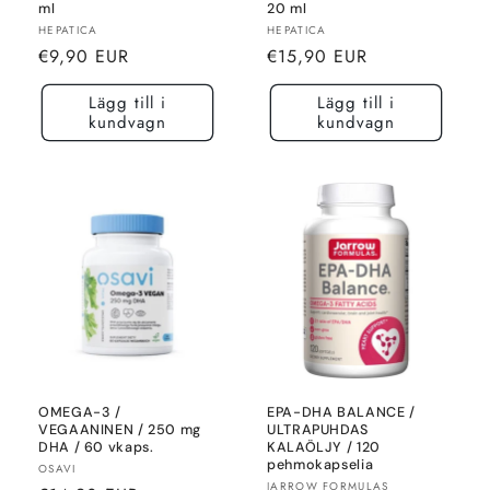
ml
20 ml
Säljare:
Säljare:
HEPATICA
HEPATICA
Normalt
Normalt
€9,90 EUR
€15,90 EUR
pris
pris
Lägg till i
Lägg till i
kundvagn
kundvagn
OMEGA-3 /
EPA-DHA BALANCE /
VEGAANINEN / 250 mg
ULTRAPUHDAS
DHA / 60 vkaps.
KALAÖLJY / 120
pehmokapselia
Säljare:
OSAVI
Säljare:
JARROW FORMULAS