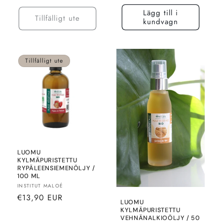
pris
Lägg till i
Tillfälligt ute
kundvagn
Tillfälligt ute
LUOMU
KYLMÄPURISTETTU
RYPÄLEENSIEMENÖLJY /
100 ML
Säljare:
INSTITUT MALOÉ
Normalt
€13,90 EUR
LUOMU
pris
KYLMÄPURISTETTU
VEHNÄNALKIOÖLJY / 50