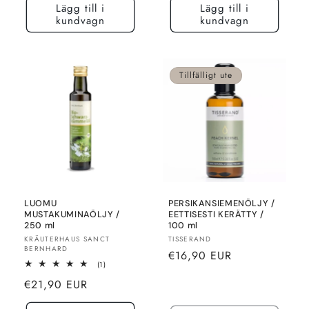
Lägg till i
Lägg till i
kundvagn
kundvagn
Tillfälligt ute
LUOMU
PERSIKANSIEMENÖLJY /
MUSTAKUMINAÖLJY /
EETTISESTI KERÄTTY /
250 ml
100 ml
Säljare:
Säljare:
KRÄUTERHAUS SANCT
TISSERAND
BERNHARD
Normalt
€16,90 EUR
1
(1)
pris
totalt
Normalt
€21,90 EUR
recensioner
pris