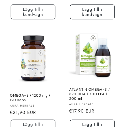
pris
pris
Lägg till i
Lägg till i
kundvagn
kundvagn
ATLANTIN OMEGA-3 /
370 DHA / 700 EPA /
OMEGA-3 / 1200 mg /
200 ml
120 kaps.
Säljare:
AURA HERBALS
Säljare:
AURA HERBALS
Normalt
€17,90 EUR
Normalt
€21,90 EUR
pris
pris
Lägg till i
Lägg till i