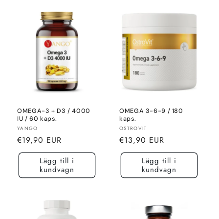
OMEGA-3 + D3 / 4000
OMEGA 3-6-9 / 180
IU / 60 kaps.
kaps.
Säljare:
Säljare:
YANGO
OSTROVIT
Normalt
Normalt
€19,90 EUR
€13,90 EUR
pris
pris
Lägg till i
Lägg till i
kundvagn
kundvagn