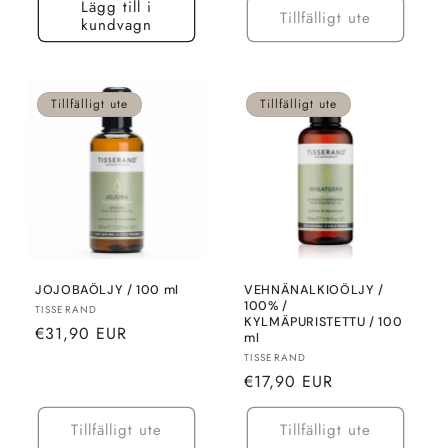
Lägg till i
Tillfälligt ute
kundvagn
Tillfälligt ute
Tillfälligt ute
JOJOBAÖLJY / 100 ml
VEHNÄNALKIOÖLJY /
100% /
Säljare:
TISSERAND
KYLMÄPURISTETTU / 100
Normalt
€31,90 EUR
ml
pris
Säljare:
TISSERAND
Normalt
€17,90 EUR
pris
Tillfälligt ute
Tillfälligt ute