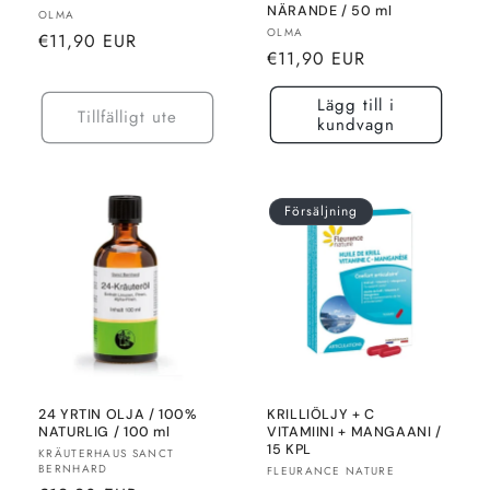
NÄRANDE / 50 ml
Säljare:
OLMA
Säljare:
OLMA
Normalt
€11,90 EUR
Normalt
€11,90 EUR
pris
pris
Lägg till i
Tillfälligt ute
kundvagn
Försäljning
24 YRTIN OLJA / 100%
KRILLIÖLJY + C
NATURLIG / 100 ml
VITAMIINI + MANGAANI /
15 KPL
Säljare:
KRÄUTERHAUS SANCT
BERNHARD
Säljare:
FLEURANCE NATURE