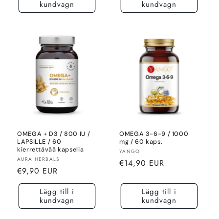
kundvagn
kundvagn
OMEGA + D3 / 800 IU /
OMEGA 3-6-9 / 1000
LAPSILLE / 60
mg / 60 kaps.
kierrettävää kapselia
Säljare:
YANGO
Säljare:
AURA HERBALS
Normalt
€14,90 EUR
Normalt
€9,90 EUR
pris
pris
Lägg till i
Lägg till i
kundvagn
kundvagn