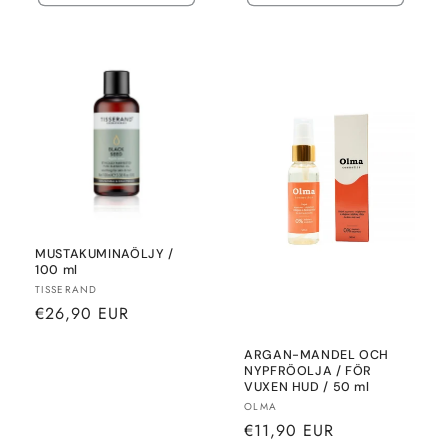
MUSTAKUMINAÖLJY /
100 ml
Säljare:
TISSERAND
Normalt
€26,90 EUR
pris
ARGAN-MANDEL OCH
NYPFRÖOLJA / FÖR
VUXEN HUD / 50 ml
Säljare:
OLMA
Normalt
€11,90 EUR