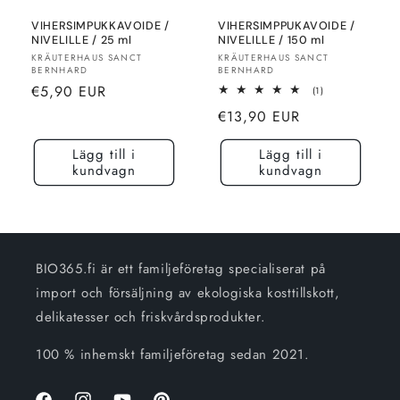
VIHERSIMPUKKAVOIDE /
VIHERSIMPPUKAVOIDE /
NIVELILLE / 25 ml
NIVELILLE / 150 ml
Säljare:
Säljare:
KRÄUTERHAUS SANCT
KRÄUTERHAUS SANCT
BERNHARD
BERNHARD
Normalt
€5,90 EUR
1
(1)
totalt
pris
Normalt
€13,90 EUR
recensioner
pris
Lägg till i
Lägg till i
kundvagn
kundvagn
BIO365.fi är ett familjeföretag specialiserat på
import och försäljning av ekologiska kosttillskott,
delikatesser och friskvårdsprodukter.
100 % inhemskt familjeföretag sedan 2021.