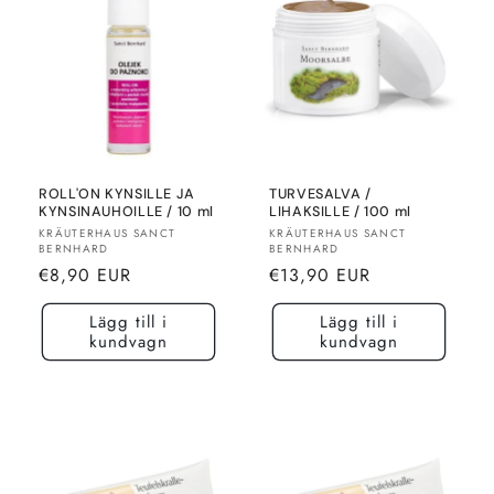
ROLL'ON KYNSILLE JA
TURVESALVA /
KYNSINAUHOILLE / 10 ml
LIHAKSILLE / 100 ml
Säljare:
Säljare:
KRÄUTERHAUS SANCT
KRÄUTERHAUS SANCT
BERNHARD
BERNHARD
Normalt
Normalt
€8,90 EUR
€13,90 EUR
pris
pris
Lägg till i
Lägg till i
kundvagn
kundvagn