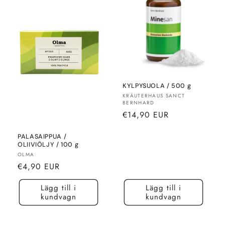
KYLPYSUOLA / 500 g
Säljare:
KRÄUTERHAUS SANCT
BERNHARD
Normalt
€14,90 EUR
pris
PALASAIPPUA /
OLIIVIÖLJY / 100 g
Säljare:
OLMA
Normalt
€4,90 EUR
pris
Lägg till i
Lägg till i
kundvagn
kundvagn