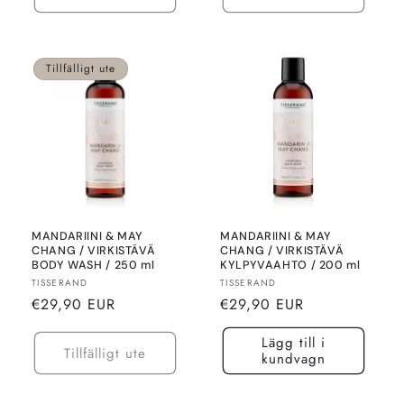
Tillfälligt ute
MANDARIINI & MAY
MANDARIINI & MAY
CHANG / VIRKISTÄVÄ
CHANG / VIRKISTÄVÄ
BODY WASH / 250 ml
KYLPYVAAHTO / 200 ml
Säljare:
Säljare:
TISSERAND
TISSERAND
Normalt
Normalt
€29,90 EUR
€29,90 EUR
pris
pris
Lägg till i
Tillfälligt ute
kundvagn