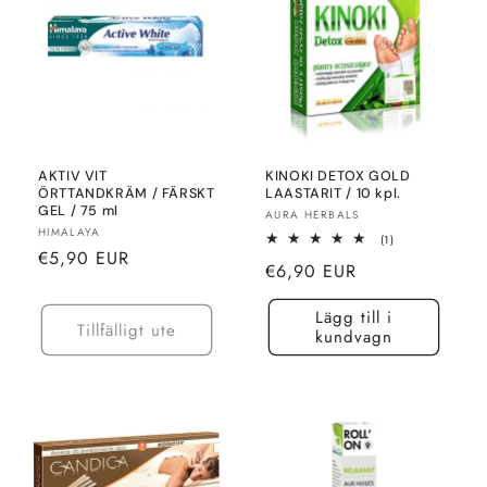
n
g
:
AKTIV VIT
KINOKI DETOX GOLD
ÖRTTANDKRÄM / FÄRSKT
LAASTARIT / 10 kpl.
GEL / 75 ml
Säljare:
AURA HERBALS
Säljare:
HIMALAYA
1
(1)
Normalt
€5,90 EUR
totalt
Normalt
€6,90 EUR
recensioner
pris
pris
Lägg till i
Tillfälligt ute
kundvagn