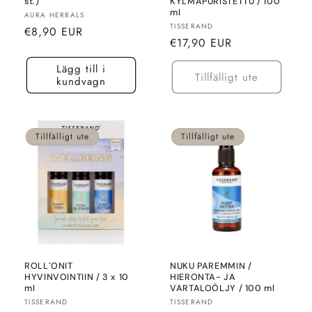
st.)
KYLMÄPURISTETTU / 100
ml
Säljare:
AURA HERBALS
Säljare:
TISSERAND
Normalt
€8,90 EUR
Normalt
€17,90 EUR
pris
pris
Lägg till i
Tillfälligt ute
kundvagn
Tillfälligt ute
Tillfälligt ute
ROLL´ONIT
NUKU PAREMMIN /
HYVINVOINTIIN / 3 x 10
HIERONTA- JA
ml
VARTALOÖLJY / 100 ml
Säljare:
Säljare:
TISSERAND
TISSERAND