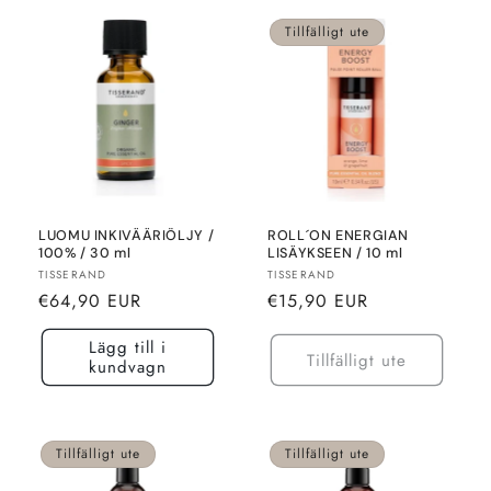
Tillfälligt ute
LUOMU INKIVÄÄRIÖLJY /
ROLL´ON ENERGIAN
100% / 30 ml
LISÄYKSEEN / 10 ml
Säljare:
Säljare:
TISSERAND
TISSERAND
Normalt
Normalt
€64,90 EUR
€15,90 EUR
pris
pris
Lägg till i
Tillfälligt ute
kundvagn
Tillfälligt ute
Tillfälligt ute