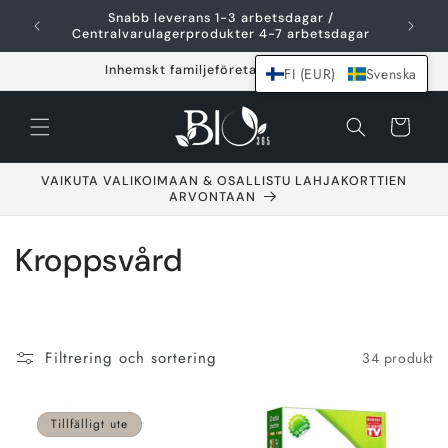
Hoppa över och
Snabb leverans 1-3 arbetsdagar /
F
gå till innehållet
Centralvarulagerprodukter 4-7 arbetsdagar
Inhemskt familjeföretag sedan 2021
FI (EUR)
Svenska
Varukorg
VAIKUTA VALIKOIMAAN & OSALLISTU LAHJAKORTTIEN
ARVONTAAN
S
Kroppsvård
a
m
Filtrering och sortering
34 produkt
l
i
Tillfälligt ute