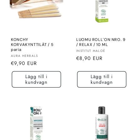
KONCHY
LUOMU ROLL´ON NRO. 9
KORVAKYNTTILÄT / 5
/ RELAX / 10 ML
paria
Säljare:
INSTITUT MALOÉ
Säljare:
AURA HERBALS
Normalt
€8,90 EUR
Normalt
€9,90 EUR
pris
pris
Lägg till i
Lägg till i
kundvagn
kundvagn