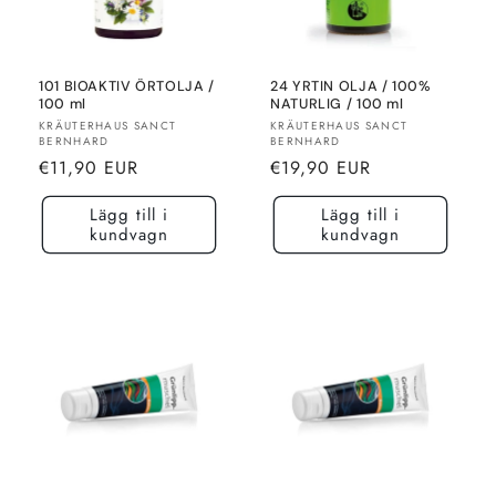
101 BIOAKTIV ÖRTOLJA /
24 YRTIN OLJA / 100%
100 ml
NATURLIG / 100 ml
Säljare:
Säljare:
KRÄUTERHAUS SANCT
KRÄUTERHAUS SANCT
BERNHARD
BERNHARD
Normalt
Normalt
€11,90 EUR
€19,90 EUR
pris
pris
Lägg till i
Lägg till i
kundvagn
kundvagn