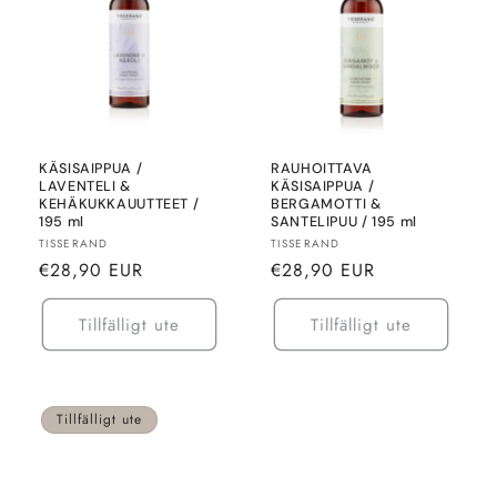
KÄSISAIPPUA /
RAUHOITTAVA
LAVENTELI &
KÄSISAIPPUA /
KEHÄKUKKAUUTTEET /
BERGAMOTTI &
195 ml
SANTELIPUU / 195 ml
Säljare:
Säljare:
TISSERAND
TISSERAND
Normalt
Normalt
€28,90 EUR
€28,90 EUR
pris
pris
Tillfälligt ute
Tillfälligt ute
Tillfälligt ute