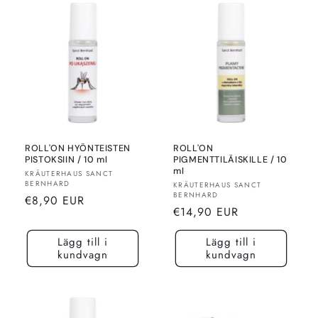
ROLL'ON HYÖNTEISTEN
ROLL'ON
PISTOKSIIN / 10 ml
PIGMENTTILÄISKILLE / 10
ml
Säljare:
KRÄUTERHAUS SANCT
BERNHARD
Säljare:
KRÄUTERHAUS SANCT
BERNHARD
Normalt
€8,90 EUR
Normalt
€14,90 EUR
pris
pris
Lägg till i
Lägg till i
kundvagn
kundvagn