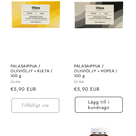
PALASAIPPUA /
PALASAIPPUA /
OLIIVIÖLJY + KULTA /
OLIIVIÖLJY + HOPEA /
100 g
100 g
Säljare:
Säljare:
OLMA
OLMA
Normalt
Normalt
€5,90 EUR
€5,90 EUR
pris
pris
Lägg till i
Tillfälligt ute
kundvagn