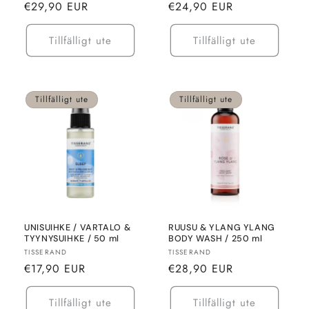
Normalt
Normalt
€29,90 EUR
€24,90 EUR
pris
pris
Tillfälligt ute
Tillfälligt ute
Tillfälligt ute
Tillfälligt ute
UNISUIHKE / VARTALO &
RUUSU & YLANG YLANG
TYYNYSUIHKE / 50 ml
BODY WASH / 250 ml
Säljare:
Säljare:
TISSERAND
TISSERAND
Normalt
Normalt
€17,90 EUR
€28,90 EUR
pris
pris
Tillfälligt ute
Tillfälligt ute