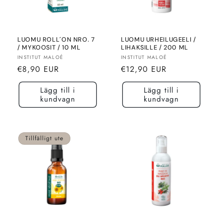
LUOMU ROLL´ON NRO. 7
LUOMU URHEILUGEELI /
/ MYKOOSIT / 10 ML
LIHAKSILLE / 200 ML
Säljare:
Säljare:
INSTITUT MALOÉ
INSTITUT MALOÉ
Normalt
Normalt
€8,90 EUR
€12,90 EUR
pris
pris
Lägg till i
Lägg till i
kundvagn
kundvagn
Tillfälligt ute