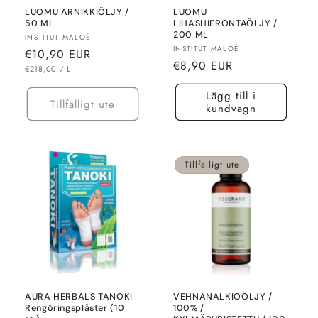
LUOMU ARNIKKIÖLJY /
LUOMU
50 ML
LIHASHIERONTAÖLJY /
200 ML
Säljare:
INSTITUT MALOÉ
Säljare:
INSTITUT MALOÉ
Normalt
€10,90 EUR
Normalt
€8,90 EUR
pris
ENHETSPRIS
MOT
€218,00
/
L
pris
Lägg till i
Tillfälligt ute
kundvagn
Tillfälligt ute
AURA HERBALS TANOKI
VEHNÄNALKIOÖLJY /
Rengöringsplåster (10
100% /