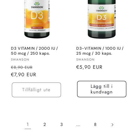
D3 VITAMIN / 2000 IU /
D3-VITAMIN / 1000 IU /
50 mcg / 250 kaps.
25 mcg / 30 kaps.
Säljare:
Säljare:
SWANSON
SWANSON
Normalt
Rea-
Normalt
€5,90 EUR
€8,90 EUR
pris
pris
pris
€7,90 EUR
Lägg till i
Tillfälligt ute
kundvagn
1
…
2
3
8