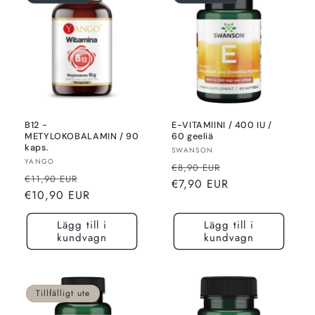
B12 -
E-VITAMIINI / 400 IU /
METYLOKOBALAMIN / 90
60 geeliä
kaps.
Säljare:
SWANSON
Säljare:
YANGO
Normalt
Rea-
€8,90 EUR
Normalt
Rea-
€11,90 EUR
pris
pris
€7,90 EUR
pris
pris
€10,90 EUR
Lägg till i
Lägg till i
kundvagn
kundvagn
Tillfälligt ute