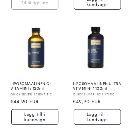
Tillfälligt ute
kundvagn
LIPOSOMAALINEN C-
LIPOSOMAALINEN ULTRA
VITAMIINI / 120ml
VITAMIINI / 100ml
Säljare:
Säljare:
QUICKSILVER SCIENTIFIC
QUICKSILVER SCIENTIFIC
Normalt
Normalt
€44,90 EUR
€49,90 EUR
pris
pris
Lägg till i
Lägg till i
kundvagn
kundvagn