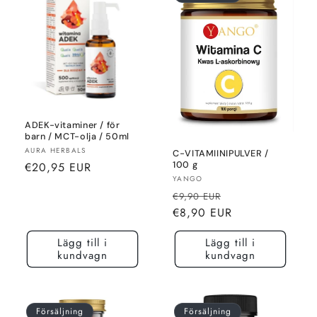
ADEK-vitaminer / för
barn / MCT-olja / 50ml
Säljare:
AURA HERBALS
C-VITAMIINIPULVER /
Normalt
100 g
€20,95 EUR
Säljare:
YANGO
pris
Normalt
Rea-
€9,90 EUR
pris
pris
€8,90 EUR
Lägg till i
Lägg till i
kundvagn
kundvagn
Försäljning
Försäljning