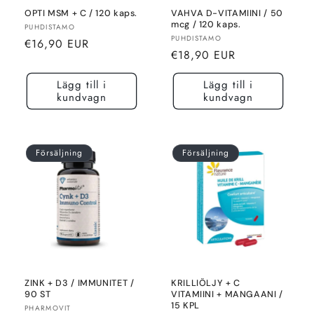
OPTI MSM + C / 120 kaps.
VAHVA D-VITAMIINI / 50
mcg / 120 kaps.
Säljare:
PUHDISTAMO
Säljare:
PUHDISTAMO
Normalt
€16,90 EUR
Normalt
€18,90 EUR
pris
pris
Lägg till i
Lägg till i
kundvagn
kundvagn
Försäljning
Försäljning
ZINK + D3 / IMMUNITET /
KRILLIÖLJY + C
90 ST
VITAMIINI + MANGAANI /
15 KPL
Säljare:
PHARMOVIT