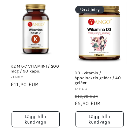
Försäljning
K2 MK-7 VITAMIINI / 200
mcg / 90 kaps.
D3 -vitamin /
Säljare:
YANGO
äppelpektin geléer / 40
geléer
Normalt
€11,90 EUR
Säljare:
YANGO
pris
Normalt
Rea-
€12,90 EUR
pris
pris
€5,90 EUR
Lägg till i
Lägg till i
kundvagn
kundvagn