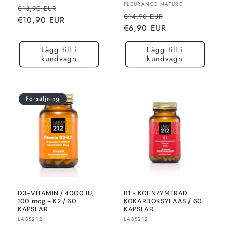
Säljare:
FLEURANCE NATURE
Normalt
Rea-
€13,90 EUR
Normalt
Rea-
€14,90 EUR
pris
pris
€10,90 EUR
pris
pris
€6,90 EUR
Lägg till i
Lägg till i
kundvagn
kundvagn
Försäljning
D3-VITAMIN / 4000 IU,
B1 - KOENZYMERAD
100 mcg + K2 / 60
KOKARBOKSYLAAS / 60
KAPSLAR
KAPSLAR
Säljare:
Säljare:
LABS212
LABS212