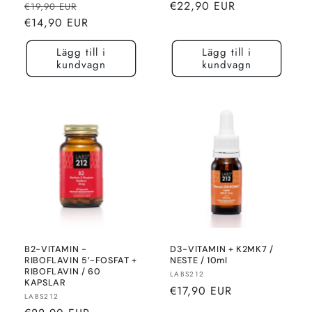
Normalt
Rea-
Normalt
€22,90 EUR
€19,90 EUR
pris
pris
pris
€14,90 EUR
Lägg till i
Lägg till i
kundvagn
kundvagn
B2-VITAMIN -
D3-VITAMIN + K2MK7 /
RIBOFLAVIN 5’-FOSFAT +
NESTE / 10ml
RIBOFLAVIN / 60
Säljare:
LABS212
KAPSLAR
Normalt
€17,90 EUR
Säljare:
LABS212
pris