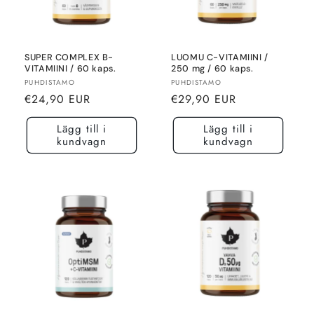
SUPER COMPLEX B-
LUOMU C-VITAMIINI /
VITAMIINI / 60 kaps.
250 mg / 60 kaps.
Säljare:
Säljare:
PUHDISTAMO
PUHDISTAMO
Normalt
Normalt
€24,90 EUR
€29,90 EUR
pris
pris
Lägg till i
Lägg till i
kundvagn
kundvagn