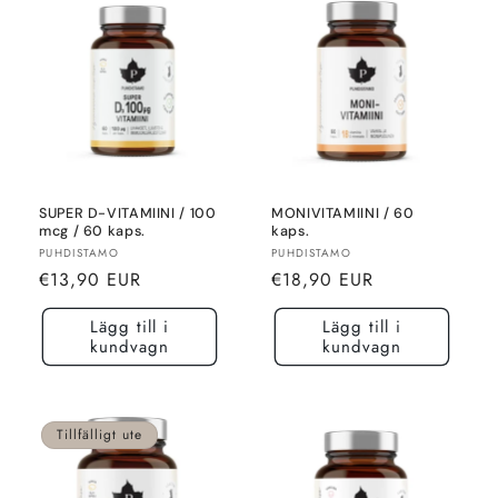
SUPER D-VITAMIINI / 100
MONIVITAMIINI / 60
mcg / 60 kaps.
kaps.
Säljare:
Säljare:
PUHDISTAMO
PUHDISTAMO
Normalt
Normalt
€13,90 EUR
€18,90 EUR
pris
pris
Lägg till i
Lägg till i
kundvagn
kundvagn
Tillfälligt ute