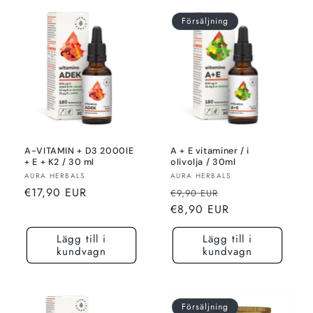
Försäljning
A-VITAMIN + D3 2000IE
A + E vitaminer / i
+ E + K2 / 30 ml
olivolja / 30ml
Säljare:
Säljare:
AURA HERBALS
AURA HERBALS
Normalt
Normalt
Rea-
€17,90 EUR
€9,90 EUR
pris
pris
pris
€8,90 EUR
Lägg till i
Lägg till i
kundvagn
kundvagn
Försäljning