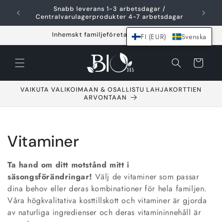
Hoppa över och
Snabb leverans 1-3 arbetsdagar /
F
gå till innehållet
Centralvarulagerprodukter 4-7 arbetsdagar
Inhemskt familjeföretag sedan 2021
FI (EUR)
Svenska
Varukorg
VAIKUTA VALIKOIMAAN & OSALLISTU LAHJAKORTTIEN
ARVONTAAN
S
Vitaminer
a
Ta hand om ditt motstånd mitt i
m
säsongsförändringar!
Välj de vitaminer som passar
dina behov eller deras kombinationer för hela familjen.
l
Våra högkvalitativa kosttillskott och vitaminer är gjorda
av naturliga ingredienser och deras vitamininnehåll är
i