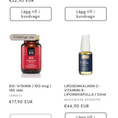
Normalt
€22,90 EUR
pris
Lägg till i
Lägg till i
kundvagn
kundvagn
Tillfälligt ute
B12-VITAMIN / 100 mcg /
LIPOSOMAALINEN C-
180 tabl.
VITAMIINI R-
LIPOIINIHAPOLLA / 50ml
Säljare:
LABS212
Säljare:
QUICKSILVER SCIENTIFIC
Normalt
€17,90 EUR
Normalt
€44,90 EUR
pris
pris
Lägg till i