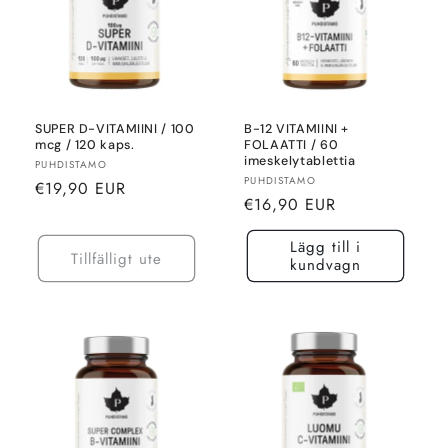
SUPER D-VITAMIINI / 100
B-12 VITAMIINI +
mcg / 120 kaps.
FOLAATTI / 60
imeskelytablettia
Säljare:
PUHDISTAMO
Säljare:
PUHDISTAMO
Normalt
€19,90 EUR
Normalt
€16,90 EUR
pris
pris
Lägg till i
Tillfälligt ute
kundvagn