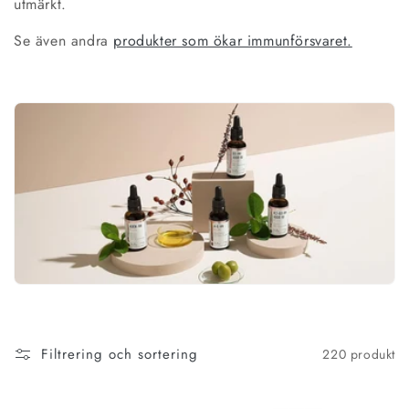
utmärkt.
n
Se även andra
produkter som ökar immunförsvaret.
g
:
Filtrering och sortering
220 produkt