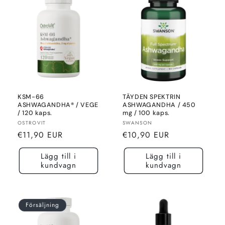
KSM-66
TÄYDEN SPEKTRIN
ASHWAGANDHA® / VEGE
ASHWAGANDHA / 450
/ 120 kaps.
mg / 100 kaps.
Säljare:
Säljare:
OSTROVIT
SWANSON
Normalt
Normalt
€11,90 EUR
€10,90 EUR
pris
pris
Lägg till i
Lägg till i
kundvagn
kundvagn
Försäljning