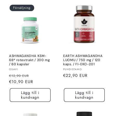
Försäljning
ASHWAGANDHA KSM-
EARTH ASHWAGANDHA
66® rotextrakt / 200 mg
LUOMU / 750 mg / 120
/ 60 kapslar
kaps. / FI-EKO-201
Säljare:
Säljare:
OSAVI
PUHDISTAMO
Normalt
Rea-
Normalt
€22,90 EUR
€12,90 EUR
pris
pris
pris
€10,90 EUR
Lägg till i
Lägg till i
kundvagn
kundvagn