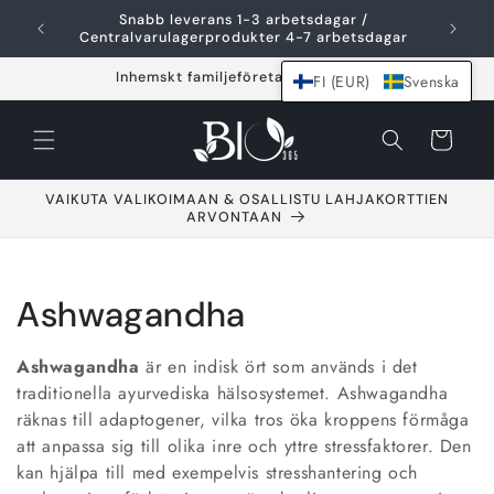
Hoppa över och
Snabb leverans 1-3 arbetsdagar /
F
gå till innehållet
Centralvarulagerprodukter 4-7 arbetsdagar
Inhemskt familjeföretag sedan 2021
FI (EUR)
Svenska
Varukorg
VAIKUTA VALIKOIMAAN & OSALLISTU LAHJAKORTTIEN
ARVONTAAN
S
Ashwagandha
a
Ashwagandha
är en indisk ört som används i det
m
traditionella ayurvediska hälsosystemet. Ashwagandha
räknas till adaptogener, vilka tros öka kroppens förmåga
l
att anpassa sig till olika inre och yttre stressfaktorer. Den
kan hjälpa till med exempelvis stresshantering och
i