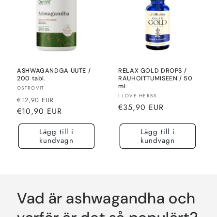
ASHWAGANDGA UUTE /
RELAX GOLD DROPS /
200 tabl.
RAUHOITTUMISEEN / 50
ml
Säljare:
OSTROVIT
Säljare:
I LOVE HERBS
Normalt
Rea-
€12,90 EUR
Normalt
€35,90 EUR
pris
pris
€10,90 EUR
pris
Lägg till i
Lägg till i
kundvagn
kundvagn
Vad är ashwagandha och