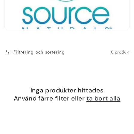
n
g
:
Filtrering och sortering
0 produkt
Inga produkter hittades
Använd färre filter eller
ta bort alla