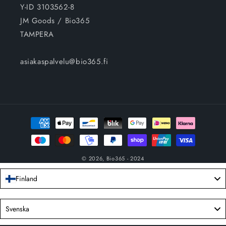
Y-ID 3103562-8
JM Goods / Bio365
TAMPERA
asiakaspalvelu@bio365.fi
Betalningsmetoder
© 2026,
Bio365
- 2024
Finland
Language
Svenska