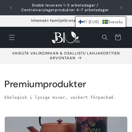
Hoppa över och
Snabb leverans 1-3 arbetsdagar /
F
gå till innehållet
Centralvarulagerprodukter 4-7 arbetsdagar
Inhemskt familjeföretag sedan 2021
FI (EUR)
Svenska
Varukorg
VAIKUTA VALIKOIMAAN & OSALLISTU LAHJAKORTTIEN
ARVONTAAN
S
Premiumprodukter
a
Ekologisk i lyxiga mixar, vackert förpackad.
m
l
i