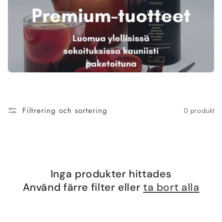
n
g
:
Filtrering och sortering
0 produkt
Inga produkter hittades
Använd färre filter eller
ta bort alla