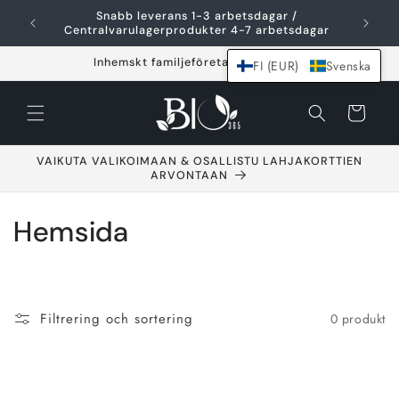
Hoppa över och
Snabb leverans 1-3 arbetsdagar /
F
gå till innehållet
Centralvarulagerprodukter 4-7 arbetsdagar
Inhemskt familjeföretag sedan 2021
FI (EUR)
Svenska
Varukorg
VAIKUTA VALIKOIMAAN & OSALLISTU LAHJAKORTTIEN
ARVONTAAN
S
Hemsida
a
m
Filtrering och sortering
0 produkt
l
i