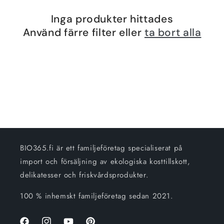
n
Inga produkter hittades
g
Använd färre filter eller
ta bort alla
:
BIO365.fi är ett familjeföretag specialiserat på
import och försäljning av ekologiska kosttillskott,
delikatesser och friskvårdsprodukter.
100 % inhemskt familjeföretag sedan 2021.