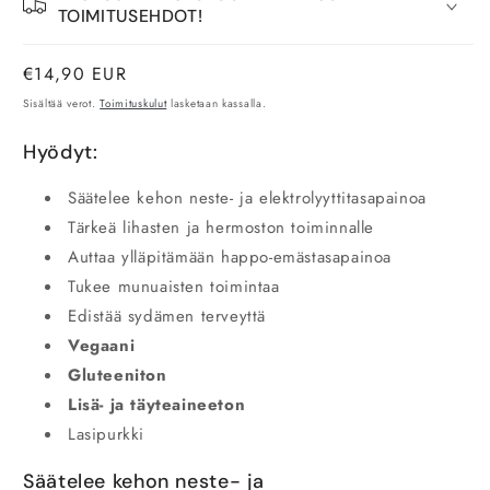
TOIMITUSEHDOT!
Normaalihinta
€14,90 EUR
Sisältää verot.
Toimituskulut
lasketaan kassalla.
Hyödyt:
Säätelee kehon neste- ja elektrolyyttitasapainoa
Tärkeä lihasten ja hermoston toiminnalle
Auttaa ylläpitämään happo-emästasapainoa
Tukee munuaisten toimintaa
Edistää sydämen terveyttä
Vegaani
Gluteeniton
Lisä- ja täyteaineeton
Lasipurkki
Säätelee kehon neste- ja