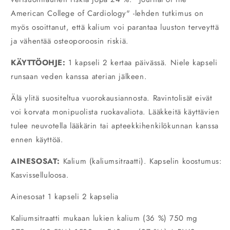
American College of Cardiology" -lehden tutkimus on
myös osoittanut, että kalium voi parantaa luuston terveyttä
ja vähentää osteoporoosin riskiä.
KÄYTTÖOHJE:
1 kapseli 2 kertaa päivässä. Niele kapseli
runsaan veden kanssa aterian jälkeen.
Älä ylitä suositeltua vuorokausiannosta. Ravintolisät eivät
voi korvata monipuolista ruokavaliota. Lääkkeitä käyttävien
tulee neuvotella lääkärin tai apteekkihenkilökunnan kanssa
ennen käyttöä.
AINESOSAT:
Kalium (kaliumsitraatti). Kapselin koostumus:
Kasvisselluloosa.
Ainesosat 1 kapseli 2 kapselia
Kaliumsitraatti mukaan lukien kalium (36 %) 750 mg