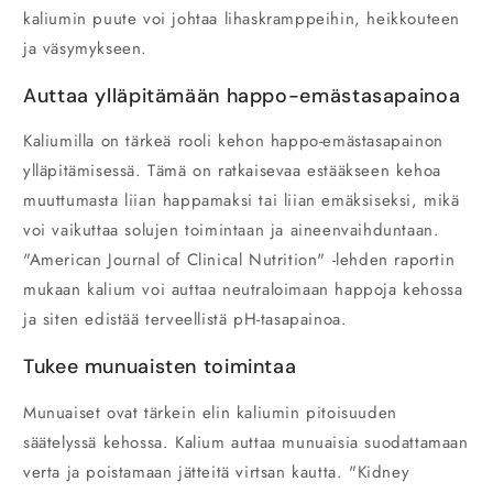
kaliumin puute voi johtaa lihaskramppeihin, heikkouteen
ja väsymykseen.
Auttaa ylläpitämään happo-emästasapainoa
Kaliumilla on tärkeä rooli kehon happo-emästasapainon
ylläpitämisessä. Tämä on ratkaisevaa estääkseen kehoa
muuttumasta liian happamaksi tai liian emäksiseksi, mikä
voi vaikuttaa solujen toimintaan ja aineenvaihduntaan.
"American Journal of Clinical Nutrition" -lehden raportin
mukaan kalium voi auttaa neutraloimaan happoja kehossa
ja siten edistää terveellistä pH-tasapainoa.
Tukee munuaisten toimintaa
Munuaiset ovat tärkein elin kaliumin pitoisuuden
säätelyssä kehossa. Kalium auttaa munuaisia suodattamaan
verta ja poistamaan jätteitä virtsan kautta. "Kidney