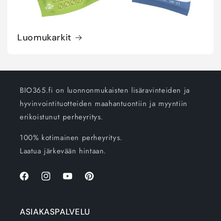
Luomukarkit
BIO365.fi on luonnonmukaisten lisäravinteiden ja
hyvinvointituotteiden maahantuontiin ja myyntiin
erikoistunut perheyritys.
100% kotimainen perheyritys.
Laatua järkevään hintaan.
Facebook
Instagram
YouTube
Pinterest
ASIAKASPALVELU