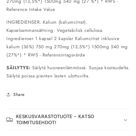
270mg (13,5%*) 1500mg 540 mg (27 %*) * RWS -
Reference Intake Value
INGREDIENSER: Kalium (kaliumcitrat).
Kapselsammansättning: Vegetabilisk cellulosa.
Ingredienser 1 kapsel 2 kapslar Kaliumcitrat inklusive
kalium (36%) 750 mg 270mg (13,5%*) 1500mg 540 mg
(27%*) * RWS - Referensintagsvärde
SÄILYTYS:
Säilytä huoneenlämmössä. Suojaa kosteudelta.
Säilytä poissa pienten lasten ulottuvilta.
Share
KESKUSVARASTOTUOTE - KATSO
TOIMITUSEHDOT!