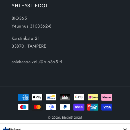
YHTEYSTIEDOT
BIO365
Y-tunnus 3103562-8
Karstinkatu 21
33870, TAMPERE
asiakaspalvelu@bio365.fi
Maksutavat
© 2026,
Bio365
2025
Finland