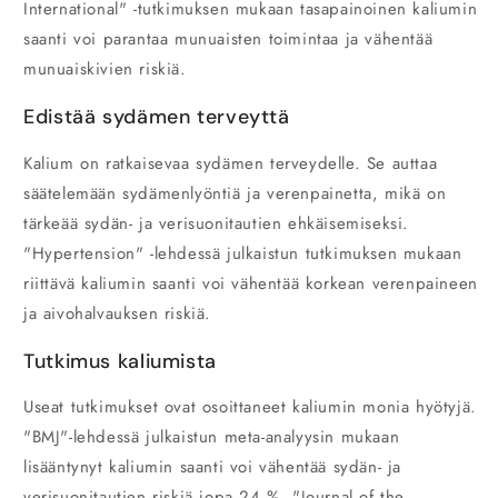
International" -tutkimuksen mukaan tasapainoinen kaliumin
saanti voi parantaa munuaisten toimintaa ja vähentää
munuaiskivien riskiä.
Edistää sydämen terveyttä
Kalium on ratkaisevaa sydämen terveydelle. Se auttaa
säätelemään sydämenlyöntiä ja verenpainetta, mikä on
tärkeää sydän- ja verisuonitautien ehkäisemiseksi.
"Hypertension" -lehdessä julkaistun tutkimuksen mukaan
riittävä kaliumin saanti voi vähentää korkean verenpaineen
ja aivohalvauksen riskiä.
Tutkimus kaliumista
Useat tutkimukset ovat osoittaneet kaliumin monia hyötyjä.
"BMJ"-lehdessä julkaistun meta-analyysin mukaan
lisääntynyt kaliumin saanti voi vähentää sydän- ja
verisuonitautien riskiä jopa 24 %. "Journal of the