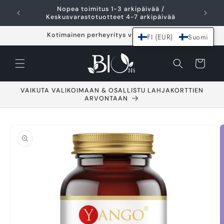
Ohita ja siirry
Nopea toimitus 1-3 arkipäivää /
I
sisältöön
Keskusvarastotuotteet 4-7 arkipäivää
Kotimainen perheyritys vuodesta 2021
FI (EUR)
Suomi
Ostoskori
VAIKUTA VALIKOIMAAN & OSALLISTU LAHJAKORTTIEN
ARVONTAAN
Siirry
tuotetietoihin