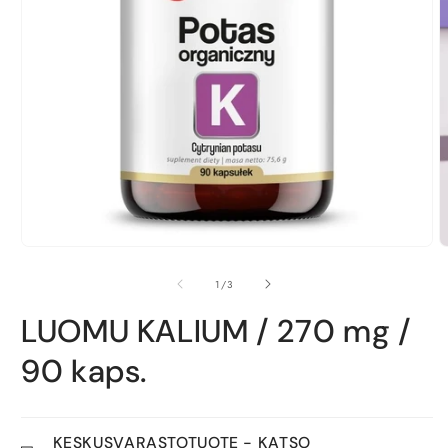
Avaa
aineisto
1
A
modaalisessa
a
ikkunassa
2
/
1
/
3
m
i
LUOMU KALIUM / 270 mg /
90 kaps.
KESKUSVARASTOTUOTE - KATSO