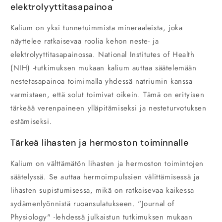
elektrolyyttitasapainoa
Kalium on yksi tunnetuimmista mineraaleista, joka
näyttelee ratkaisevaa roolia kehon neste- ja
elektrolyyttitasapainossa. National Institutes of Health
(NIH) -tutkimuksen mukaan kalium auttaa säätelemään
nestetasapainoa toimimalla yhdessä natriumin kanssa
varmistaen, että solut toimivat oikein. Tämä on erityisen
tärkeää verenpaineen ylläpitämiseksi ja nesteturvotuksen
estämiseksi.
Tärkeä lihasten ja hermoston toiminnalle
Kalium on välttämätön lihasten ja hermoston toimintojen
säätelyssä. Se auttaa hermoimpulssien välittämisessä ja
lihasten supistumisessa, mikä on ratkaisevaa kaikessa
sydämenlyönnistä ruoansulatukseen. "Journal of
Physiology" -lehdessä julkaistun tutkimuksen mukaan