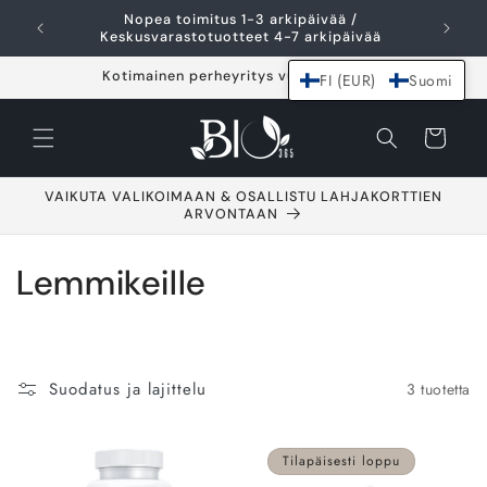
Ohita ja siirry
Nopea toimitus 1-3 arkipäivää /
I
sisältöön
Keskusvarastotuotteet 4-7 arkipäivää
Kotimainen perheyritys vuodesta 2021
FI (EUR)
Suomi
Ostoskori
VAIKUTA VALIKOIMAAN & OSALLISTU LAHJAKORTTIEN
ARVONTAAN
K
Lemmikeille
o
k
Suodatus ja lajittelu
3 tuotetta
o
e
Tilapäisesti loppu