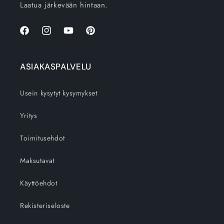
Laatua järkevään hintaan.
Facebook
Instagram
YouTube
Pinterest
ASIAKASPALVELU
Usein kysytyt kysymykset
Yritys
Toimitusehdot
Maksutavat
Käyttöehdot
Rekisteriseloste