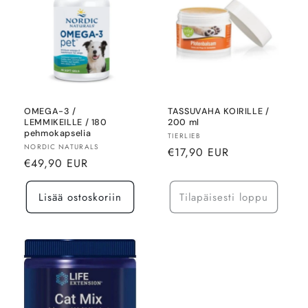
l
m
a
:
OMEGA-3 /
TASSUVAHA KOIRILLE /
LEMMIKEILLE / 180
200 ml
pehmokapselia
Myyjä:
TIERLIEB
Myyjä:
NORDIC NATURALS
Normaalihinta
€17,90 EUR
Normaalihinta
€49,90 EUR
Lisää ostoskoriin
Tilapäisesti loppu