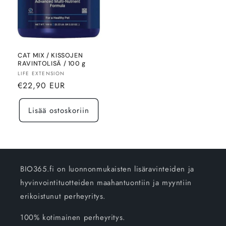
CAT MIX / KISSOJEN
RAVINTOLISÄ / 100 g
Myyjä:
LIFE EXTENSION
Normaalihinta
€22,90 EUR
Lisää ostoskoriin
BIO365.fi on luonnonmukaisten lisäravinteiden ja
hyvinvointituotteiden maahantuontiin ja myyntiin
erikoistunut perheyritys.
100% kotimainen perheyritys.