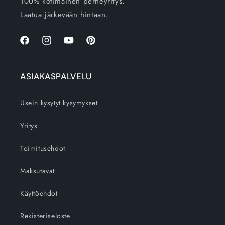
100% kotimainen perheyritys.
Laatua järkevään hintaan.
Facebook
Instagram
YouTube
Pinterest
ASIAKASPALVELU
Usein kysytyt kysymykset
Yritys
Toimitusehdot
Maksutavat
Käyttöehdot
Rekisteriseloste