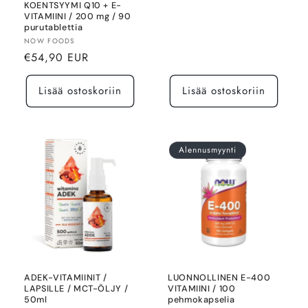
KOENTSYYMI Q10 + E-
VITAMIINI / 200 mg / 90
purutablettia
Myyjä:
NOW FOODS
Normaalihinta
€54,90 EUR
Lisää ostoskoriin
Lisää ostoskoriin
Alennusmyynti
ADEK-VITAMIINIT /
LUONNOLLINEN E-400
LAPSILLE / MCT-ÖLJY /
VITAMIINI / 100
50ml
pehmokapselia