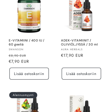
l
m
a
:
E-VITAMIINI / 400 IU /
ADEK-VITAMIINIT /
60 geeliä
OLIIVIÖLJYSSÄ / 30 ml
Myyjä:
Myyjä:
SWANSON
AURA HERBALS
Normaalihinta
Alennushinta
Normaalihinta
€17,90 EUR
€8,90 EUR
€7,90 EUR
Lisää ostoskoriin
Lisää ostoskoriin
Alennusmyynti