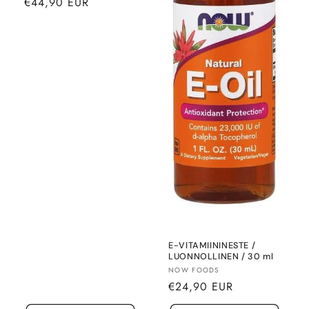
Normaalihinta
€44,90 EUR
E-VITAMIININESTE /
LUONNOLLINEN / 30 ml
Myyjä:
NOW FOODS
Normaalihinta
€24,90 EUR