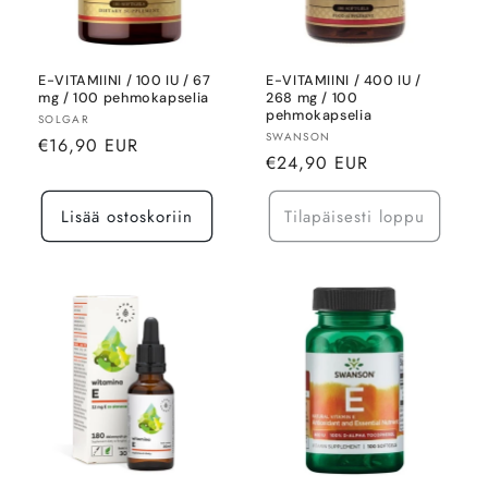
E-VITAMIINI / 100 IU / 67
E-VITAMIINI / 400 IU /
mg / 100 pehmokapselia
268 mg / 100
pehmokapselia
Myyjä:
SOLGAR
Myyjä:
SWANSON
Normaalihinta
€16,90 EUR
Normaalihinta
€24,90 EUR
Lisää ostoskoriin
Tilapäisesti loppu