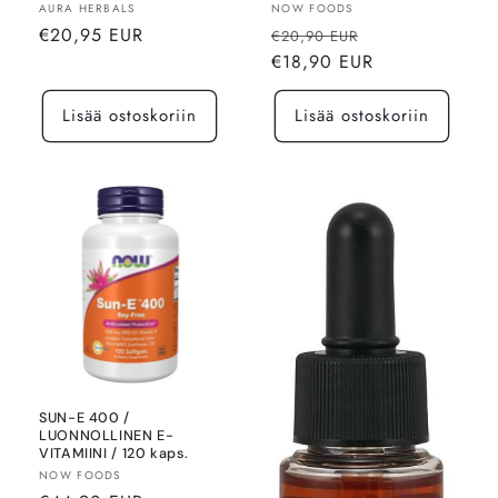
Myyjä:
Myyjä:
AURA HERBALS
NOW FOODS
Normaalihinta
Normaalihinta
Alennushinta
€20,95 EUR
€20,90 EUR
€18,90 EUR
Lisää ostoskoriin
Lisää ostoskoriin
SUN-E 400 /
LUONNOLLINEN E-
VITAMIINI / 120 kaps.
Myyjä:
NOW FOODS