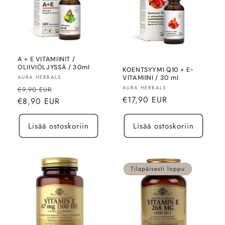
A + E VITAMIINIT /
OLIIVIÖLJYSSÄ / 30ml
KOENTSYYMI Q10 + E-
Myyjä:
AURA HERBALS
VITAMIINI / 30 ml
Normaalihinta
Alennushinta
Myyjä:
AURA HERBALS
€9,90 EUR
Normaalihinta
€17,90 EUR
€8,90 EUR
Lisää ostoskoriin
Lisää ostoskoriin
Tilapäisesti loppu