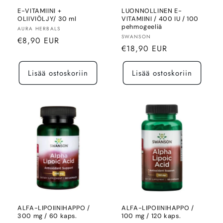
E-VITAMIINI +
LUONNOLLINEN E-
OLIIVIÖLJY/ 30 ml
VITAMIINI / 400 IU / 100
pehmogeeliä
Myyjä:
AURA HERBALS
Myyjä:
SWANSON
Normaalihinta
€8,90 EUR
Normaalihinta
€18,90 EUR
Lisää ostoskoriin
Lisää ostoskoriin
ALFA-LIPOIINIHAPPO /
ALFA-LIPOIINIHAPPO /
300 mg / 60 kaps.
100 mg / 120 kaps.