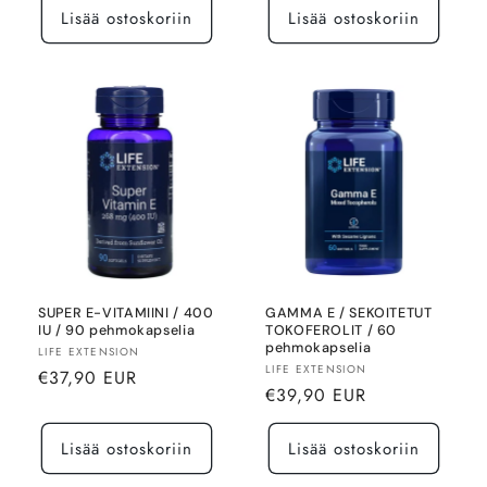
Lisää ostoskoriin
Lisää ostoskoriin
SUPER E-VITAMIINI / 400
GAMMA E / SEKOITETUT
IU / 90 pehmokapselia
TOKOFEROLIT / 60
pehmokapselia
Myyjä:
LIFE EXTENSION
Myyjä:
LIFE EXTENSION
Normaalihinta
€37,90 EUR
Normaalihinta
€39,90 EUR
Lisää ostoskoriin
Lisää ostoskoriin