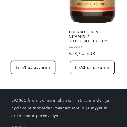
LUONNOLLINEN E-
VITAMIINI /
TOKOFEROLIT / 59 ml
Myyjä:
SOLGAR
Normaalihinta
€18,90 EUR
Lisää ostoskoriin
Lisää ostoskoriin
BIO365.fi on luonnonmukaisten lisäravinteiden ja
hyvinvointituotteiden maahantuontiin ja myyntiin
erikoistunut perheyritys.