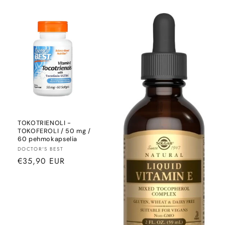
TOKOTRIENOLI -
TOKOFEROLI / 50 mg /
60 pehmokapselia
Myyjä:
DOCTOR'S BEST
Normaalihinta
€35,90 EUR