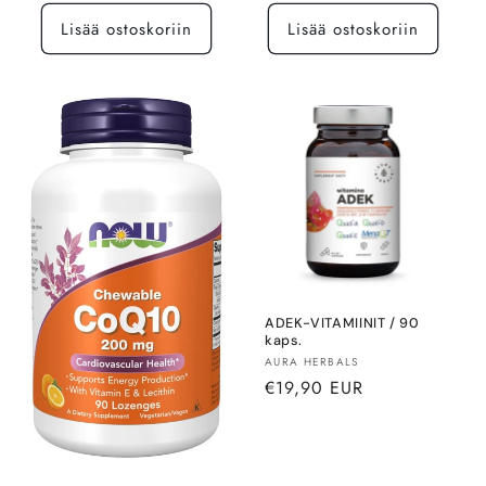
Lisää ostoskoriin
Lisää ostoskoriin
ADEK-VITAMIINIT / 90
kaps.
Myyjä:
AURA HERBALS
Normaalihinta
€19,90 EUR