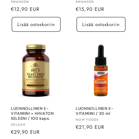
Myyjä:
Myyjä:
SWANSON
SWANSON
Normaalihinta
Normaalihinta
€12,90 EUR
€15,90 EUR
Lisää ostoskoriin
Lisää ostoskoriin
LUONNOLLINEN E-
LUONNOLLINEN E-
VITAMIINI + HIIVATON
VITAMIINI / 30 ml
SELEENI / 100 kaps.
Myyjä:
NOW FOODS
Myyjä:
SOLGAR
Normaalihinta
€21,90 EUR
Normaalihinta
€29,90 EUR