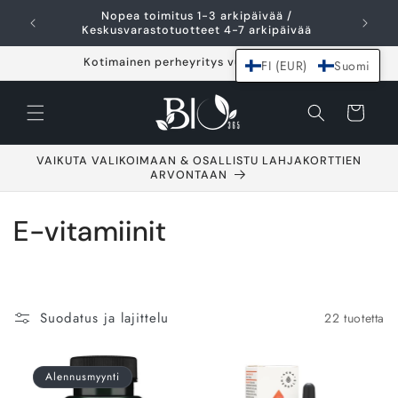
Ohita ja siirry
Nopea toimitus 1-3 arkipäivää /
I
sisältöön
Keskusvarastotuotteet 4-7 arkipäivää
Kotimainen perheyritys vuodesta 2021
FI (EUR)
Suomi
Ostoskori
VAIKUTA VALIKOIMAAN & OSALLISTU LAHJAKORTTIEN
ARVONTAAN
K
E-vitamiinit
o
k
Suodatus ja lajittelu
22 tuotetta
o
e
Alennusmyynti