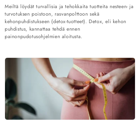
Meiltä löydät turvallisia ja tehokkaita tuotteita nesteen- ja
l
turvotuksen poistoon, rasvanpolttoon sekä
m
kehonpuhdistukseen (detox-tuotteet). Detox, eli kehon
puhdistus, kannattaa tehdä ennen
a
painonpudotusohjelmien aloitusta.
: