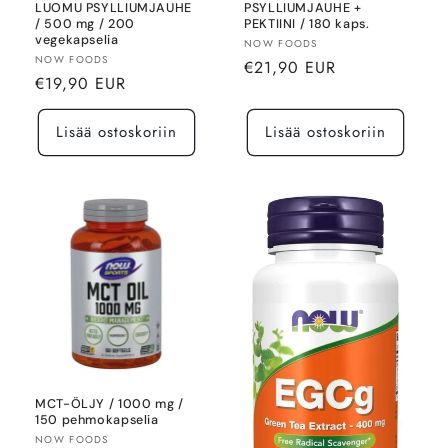
LUOMU PSYLLIUMJAUHE
PSYLLIUMJAUHE +
/ 500 mg / 200
PEKTIINI / 180 kaps.
vegekapselia
Myyjä:
NOW FOODS
Myyjä:
NOW FOODS
Normaalihinta
€21,90 EUR
Normaalihinta
€19,90 EUR
Lisää ostoskoriin
Lisää ostoskoriin
MCT-ÖLJY / 1000 mg /
150 pehmokapselia
Myyjä:
NOW FOODS