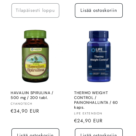
Tilapäisesti loppu
Lisää ostoskoriin
HAVAIJIN SPIRULINA /
THERMO WEIGHT
500 mg / 200 tabl.
CONTROL /
PAINONHALLINTA / 60
Myyjä:
CYANOTECH
kaps.
Normaalihinta
€34,90 EUR
Myyjä:
LIFE EXTENSION
Normaalihinta
€24,90 EUR
Lisää ostoskoriin
Lisää ostoskoriin