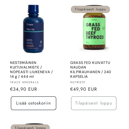
Tilapäisesti loppu
NESTEMÄINEN
GRASS FED KUIVATTU
KUITUVALMISTE /
NAUDAN
NOPEASTI LIUKENEVA /
KILPIRAUHANEN / 240
14 g / 444 ml
KAPSELIA
Myyjä:
Myyjä:
TRACE MINERALS
NUTRIEST
Normaalihinta
Normaalihinta
€34,90 EUR
€49,90 EUR
Lisää ostoskoriin
Tilapäisesti loppu
Tilapäisesti loppu