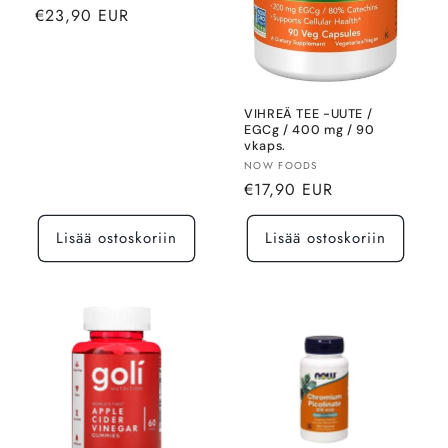
Normaalihinta
€23,90 EUR
VIHREÄ TEE -UUTE /
EGCg / 400 mg / 90
vkaps.
Myyjä:
NOW FOODS
Normaalihinta
€17,90 EUR
Lisää ostoskoriin
Lisää ostoskoriin