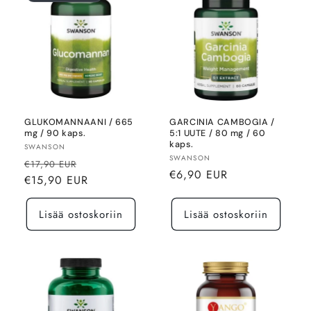
GLUKOMANNAANI / 665
GARCINIA CAMBOGIA /
mg / 90 kaps.
5:1 UUTE / 80 mg / 60
kaps.
Myyjä:
SWANSON
Myyjä:
SWANSON
Normaalihinta
Alennushinta
€17,90 EUR
Normaalihinta
€6,90 EUR
€15,90 EUR
Lisää ostoskoriin
Lisää ostoskoriin