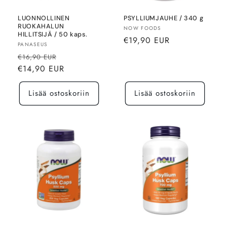
LUONNOLLINEN
PSYLLIUMJAUHE / 340 g
RUOKAHALUN
Myyjä:
NOW FOODS
HILLITSIJÄ / 50 kaps.
Normaalihinta
€19,90 EUR
Myyjä:
PANASEUS
Normaalihinta
Alennushinta
€16,90 EUR
€14,90 EUR
Lisää ostoskoriin
Lisää ostoskoriin