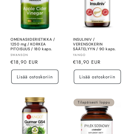
OMENASIIDERIETIKKA /
INSULINIV /
1250 mg / KORKEA
VERENSOKERIN
PITOISUUS / 180 kaps.
SÄÄTELYYN / 90 kaps.
Myyjä:
Myyjä:
SWANSON
YANGO
Normaalihinta
Normaalihinta
€18,90 EUR
€18,90 EUR
Lisää ostoskoriin
Lisää ostoskoriin
Tilapäisesti loppu