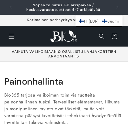
Ohita ja siirry
Nopea toimitus 1-3 arkipäivää /
I
sisältöön
Keskusvarastotuotteet 4-7 arkipäivää
Kotimainen perheyritys vuodesta 2021
FI (EUR)
Suomi
Ostoskori
VAIKUTA VALIKOIMAAN & OSALLISTU LAHJAKORTTIEN
ARVONTAAN
K
Painonhallinta
o
Bio365 tarjoaa valikoiman toimivia tuotteita
k
painonhallinnan tueksi. Terveelliset elämäntavat, liikunta
ja monipuolinen ravinto ovat tärkeitä, mutta voit
o
varmistaa pääsysi tavoitteisiisi tehokkaasti hyödyntämällä
tavoitteitasi tukevia valmisteita.
e