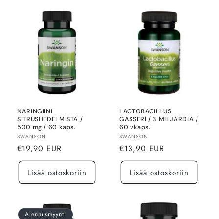
NARINGIINI
LACTOBACILLUS
SITRUSHEDELMISTÄ /
GASSERI / 3 MILJARDIA /
500 mg / 60 kaps.
60 vkaps.
Myyjä:
Myyjä:
SWANSON
SWANSON
Normaalihinta
Normaalihinta
€19,90 EUR
€13,90 EUR
Lisää ostoskoriin
Lisää ostoskoriin
Alennusmyynti