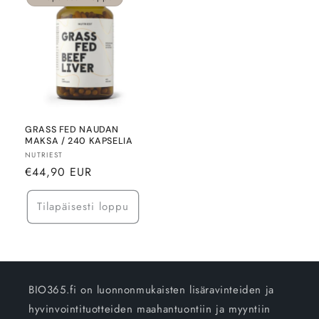
GRASS FED NAUDAN
MAKSA / 240 KAPSELIA
Myyjä:
NUTRIEST
Normaalihinta
€44,90 EUR
Tilapäisesti loppu
BIO365.fi on luonnonmukaisten lisäravinteiden ja
hyvinvointituotteiden maahantuontiin ja myyntiin