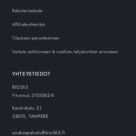
Rekisteriseloste
Affiliate-yhteistyö
Tilauksen peruuttaminen
Vaikuta valikoimaan & osallistu lahjakorttien arvontaan
YHTEYSTIEDOT
BIO365
Y-tunnus 3103562-8
Karstinkatu 21
33870, TAMPERE
asiakaspalvelu@bio365.fi