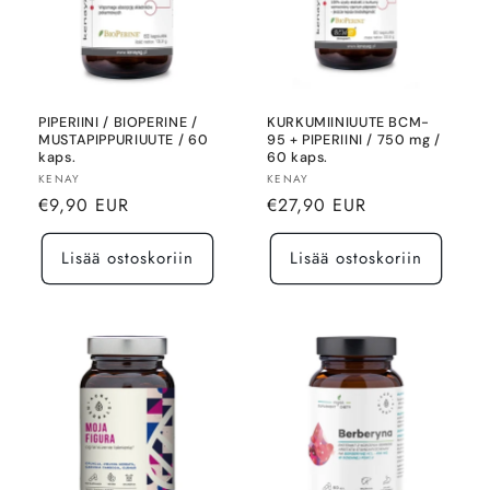
PIPERIINI / BIOPERINE /
KURKUMIINIUUTE BCM-
MUSTAPIPPURIUUTE / 60
95 + PIPERIINI / 750 mg /
kaps.
60 kaps.
Myyjä:
Myyjä:
KENAY
KENAY
Normaalihinta
Normaalihinta
€9,90 EUR
€27,90 EUR
Lisää ostoskoriin
Lisää ostoskoriin