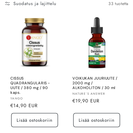
Suodatus ja lajittelu
33 tuotetta
CISSUS
VOIKUKAN JUURIUUTE /
QUADRANGULARIS -
2000 mg /
UUTE / 380 mg / 90
ALKOHOLITON / 30 ml
kaps.
Myyjä:
NATURE´S ANSWER
Myyjä:
YANGO
Normaalihinta
€19,90 EUR
Normaalihinta
€14,90 EUR
Lisää ostoskoriin
Lisää ostoskoriin