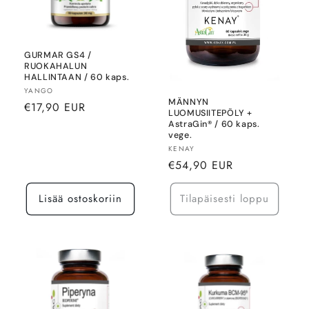
GURMAR GS4 /
RUOKAHALUN
HALLINTAAN / 60 kaps.
Myyjä:
YANGO
MÄNNYN
Normaalihinta
€17,90 EUR
LUOMUSIITEPÖLY +
AstraGin® / 60 kaps.
vege.
Myyjä:
KENAY
Normaalihinta
€54,90 EUR
Lisää ostoskoriin
Tilapäisesti loppu