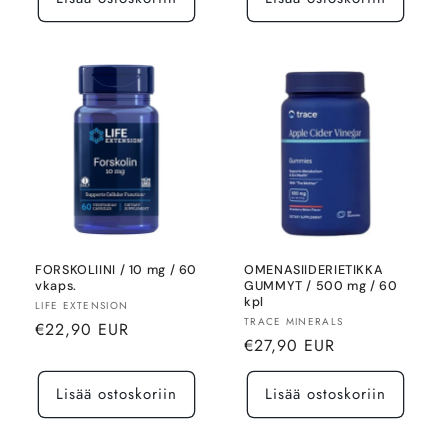
FORSKOLIINI / 10 mg / 60
OMENASIIDERIETIKKA
vkaps.
GUMMYT / 500 mg / 60
kpl
Myyjä:
LIFE EXTENSION
Myyjä:
TRACE MINERALS
Normaalihinta
€22,90 EUR
Normaalihinta
€27,90 EUR
Lisää ostoskoriin
Lisää ostoskoriin