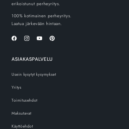
erikoistunut perheyritys.
100% kotimainen perheyritys.
Laatua järkevään hintaan.
Facebook
Instagram
YouTube
Pinterest
ASIAKASPALVELU
Usein kysytyt kysymykset
Yritys
Toimitusehdot
Maksutavat
Käyttöehdot