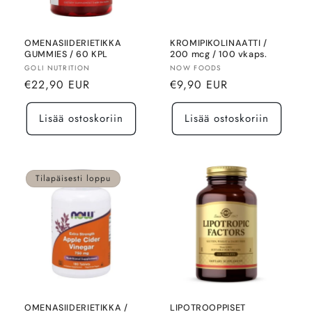
OMENASIIDERIETIKKA
KROMIPIKOLINAATTI /
GUMMIES / 60 KPL
200 mcg / 100 vkaps.
Myyjä:
Myyjä:
GOLI NUTRITION
NOW FOODS
Normaalihinta
Normaalihinta
€22,90 EUR
€9,90 EUR
Lisää ostoskoriin
Lisää ostoskoriin
Tilapäisesti loppu
OMENASIIDERIETIKKA /
LIPOTROOPPISET