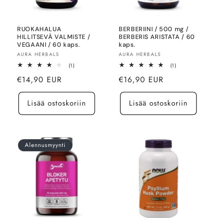
RUOKAHALUA
BERBERIINI / 500 mg /
HILLITSEVÄ VALMISTE /
BERBERIS ARISTATA / 60
VEGAANI / 60 kaps.
kaps.
Myyjä:
Myyjä:
AURA HERBALS
AURA HERBALS
1
1
(1)
(1)
arvosteluja
arvosteluja
Normaalihinta
Normaalihinta
€14,90 EUR
€16,90 EUR
yhteensä
yhteensä
Lisää ostoskoriin
Lisää ostoskoriin
Alennusmyynti