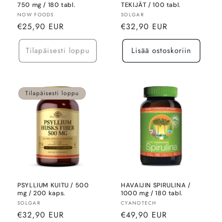
750 mg / 180 tabl.
TEKIJÄT / 100 tabl.
Myyjä:
Myyjä:
NOW FOODS
SOLGAR
Normaalihinta
Normaalihinta
€25,90 EUR
€32,90 EUR
Tilapäisesti loppu
Lisää ostoskoriin
Tilapäisesti loppu
PSYLLIUM KUITU / 500
HAVAIJIN SPIRULINA /
mg / 200 kaps.
1000 mg / 180 tabl.
Myyjä:
Myyjä:
SOLGAR
CYANOTECH
Normaalihinta
Normaalihinta
€32,90 EUR
€49,90 EUR