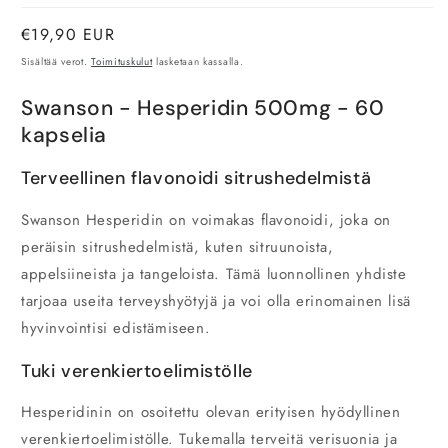
Normaalihinta
€19,90 EUR
Sisältää verot.
Toimituskulut
lasketaan kassalla.
Swanson - Hesperidin 500mg - 60
kapselia
Terveellinen flavonoidi sitrushedelmistä
Swanson Hesperidin on voimakas flavonoidi, joka on
peräisin sitrushedelmistä, kuten sitruunoista,
appelsiineista ja tangeloista. Tämä luonnollinen yhdiste
tarjoaa useita terveyshyötyjä ja voi olla erinomainen lisä
hyvinvointisi edistämiseen.
Tuki verenkiertoelimistölle
Hesperidinin on osoitettu olevan erityisen hyödyllinen
verenkiertoelimistölle. Tukemalla terveitä verisuonia ja