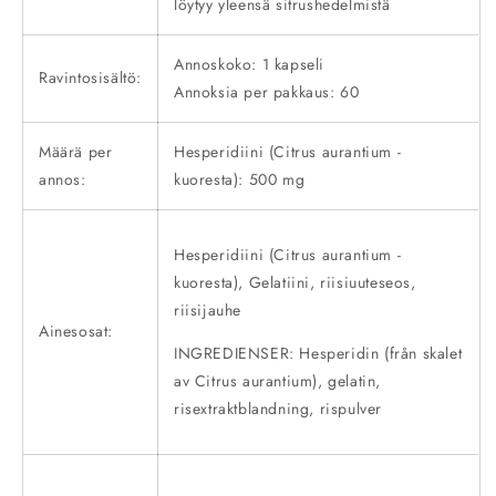
löytyy yleensä sitrushedelmistä
Annoskoko: 1 kapseli
Ravintosisältö:
Annoksia per pakkaus: 60
Määrä per
Hesperidiini (Citrus aurantium -
annos:
kuoresta): 500 mg
Hesperidiini (Citrus aurantium -
kuoresta),
Gelatiini, riisiuuteseos,
riisijauhe
Ainesosat:
INGREDIENSER: Hesperidin (från skalet
av Citrus aurantium), gelatin,
risextraktblandning, rispulver