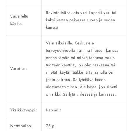
Ravintolisänä, ota yksi kapseli yksi tai
Suositeltu
kaksi kertaa päivässä ruoan ja veden
käyttö:
kanssa
Vain aikuisille. Keskustele
terveydenhuollon ammattilaisen kanssa
ennen tämän tai minkä tahansa muun
tuotteen käyttöä, jos olet raskaana tai
Varoitus:
imetät, käytät lääkkeitä tai sinulla on
jokin sairaus. Säilytettävä lasten
ulottumattomissa. Älä käytä, jos sinetti
on rikki. Säilytä viileässä ja kuivassa.
Yksikkötyyppi:
Kapselit
Nettopaino:
75 g