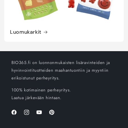
Luomukarkit
BIO365.fi on luonnonmukaisten lisäravinteiden ja
hyvinvointituotteiden maahantuontiin ja myyntiin
erikoistunut perheyritys.
100% kotimainen perheyritys.
Laatua järkevään hintaan.
Facebook
Instagram
YouTube
Pinterest