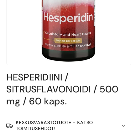
Avaa
aineisto
HESPERIDIINI /
1
modaalisessa
ikkunassa
SITRUSFLAVONOIDI / 500
mg / 60 kaps.
KESKUSVARASTOTUOTE - KATSO
TOIMITUSEHDOT!