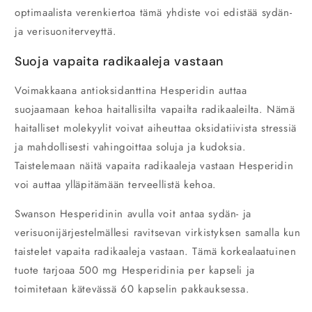
optimaalista verenkiertoa tämä yhdiste voi edistää sydän-
ja verisuoniterveyttä.
Suoja vapaita radikaaleja vastaan
Voimakkaana antioksidanttina Hesperidin auttaa
suojaamaan kehoa haitallisilta vapailta radikaaleilta. Nämä
haitalliset molekyylit voivat aiheuttaa oksidatiivista stressiä
ja mahdollisesti vahingoittaa soluja ja kudoksia.
Taistelemaan näitä vapaita radikaaleja vastaan Hesperidin
voi auttaa ylläpitämään terveellistä kehoa.
Swanson Hesperidinin avulla voit antaa sydän- ja
verisuonijärjestelmällesi ravitsevan virkistyksen samalla kun
taistelet vapaita radikaaleja vastaan. Tämä korkealaatuinen
tuote tarjoaa 500 mg Hesperidinia per kapseli ja
toimitetaan kätevässä 60 kapselin pakkauksessa.