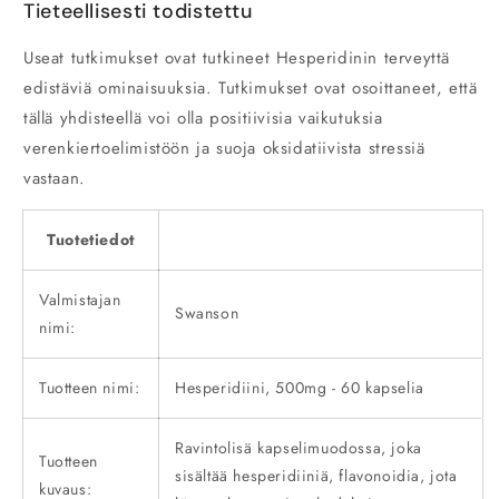
Tieteellisesti todistettu
Useat tutkimukset ovat tutkineet Hesperidinin terveyttä
edistäviä ominaisuuksia. Tutkimukset ovat osoittaneet, että
tällä yhdisteellä voi olla positiivisia vaikutuksia
verenkiertoelimistöön ja suoja oksidatiivista stressiä
vastaan.
Tuotetiedot
Valmistajan
Swanson
nimi:
Tuotteen nimi:
Hesperidiini, 500mg - 60 kapselia
Ravintolisä kapselimuodossa, joka
Tuotteen
sisältää hesperidiiniä, flavonoidia, jota
kuvaus: