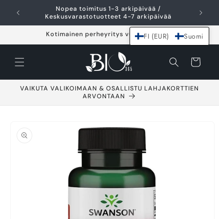
Ohita ja siirry
Nopea toimitus 1-3 arkipäivää /
I
sisältöön
Keskusvarastotuotteet 4-7 arkipäivää
Kotimainen perheyritys vuodesta 2021
FI (EUR)
Suomi
Ostoskori
VAIKUTA VALIKOIMAAN & OSALLISTU LAHJAKORTTIEN
ARVONTAAN
Siirry
tuotetietoihin