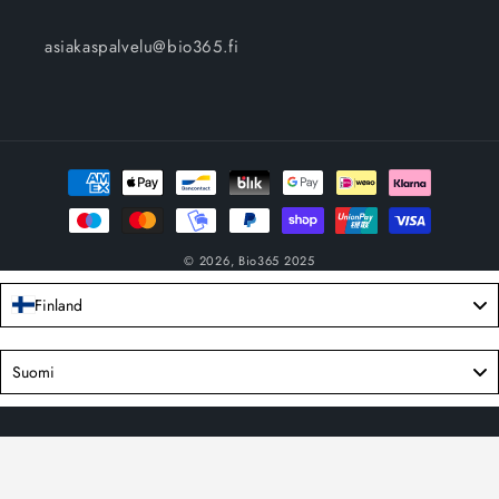
asiakaspalvelu@bio365.fi
Maksutavat
© 2026,
Bio365
2025
Finland
Language
Suomi