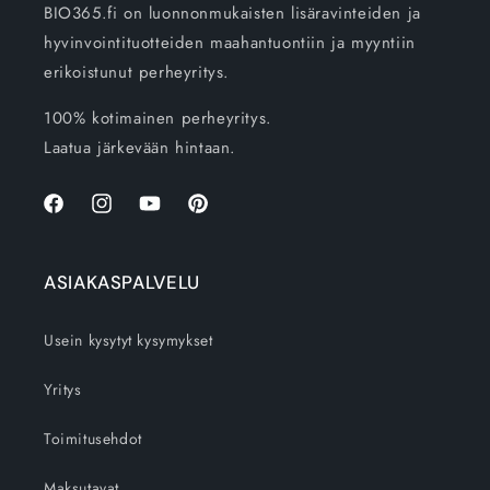
BIO365.fi on luonnonmukaisten lisäravinteiden ja
hyvinvointituotteiden maahantuontiin ja myyntiin
erikoistunut perheyritys.
100% kotimainen perheyritys.
Laatua järkevään hintaan.
Facebook
Instagram
YouTube
Pinterest
ASIAKASPALVELU
Usein kysytyt kysymykset
Yritys
Toimitusehdot
Maksutavat