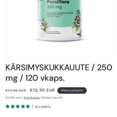
Avaa
aineisto
KÄRSIMYSKUKKAUUTE / 250
1
modaalisessa
ikkunassa
mg / 120 vkaps.
Normaalihinta
Alennushinta
€15,90 EUR
€17,90 EUR
Alennusmyynti
Sisältää verot.
Toimituskulut
lasketaan kassalla.
1 arvostelu