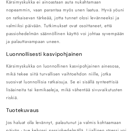
Kärsimyskukka ei ainoastaan auta nukahtamaan
nopeammin, vaan parantaa myös unen laatua. Hyvä yöuni
on ratkaisevan tärkeää, jotta tunnet olosi levänneeksi ja
valmiiksi päivään. Tutkimukset ovat osoittaneet, että
passiohedelmän säännöllinen käyttö voi johtaa syvempään
ja palauttavampaan uneen.
Luonnollisesti kasvipohjainen
Kärsimyskukka on luonnollinen kasvipohjainen ainesosa,
mikä tekee siitä turvallisen vaihtoehdon niille, jotka
suosivat luonnollisia ratkaisuja. Se ei sisällä synteettisiä
lisäaineita tai kemikaaleja, mikä vähentää sivuvaikutusten
riskiä.
Tuotekuvaus
Jos haluat olla levännyt, palautunut ja valmis kohtaamaan
päivän - tue kehoasi passiohedelmällä. Liiallinen stressi voi