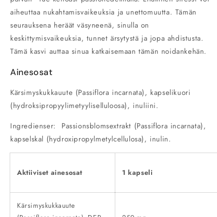
aiheuttaa nukahtamisvaikeuksia ja unettomuutta. Tämän
seurauksena heräät väsyneenä, sinulla on
keskittymisvaikeuksia, tunnet ärsytystä ja jopa ahdistusta.
Tämä kasvi auttaa sinua katkaisemaan tämän noidankehän.
Ainesosat
Kärsimyskukkauute (Passiflora incarnata), kapselikuori
(hydroksipropyylimetyyliselluloosa), inuliini.
Ingredienser: Passionsblomsextrakt (Passiflora incarnata),
kapselskal (hydroxipropylmetylcellulosa), inulin.
Aktiiviset ainesosat
1 kapseli
Kärsimyskukkauute