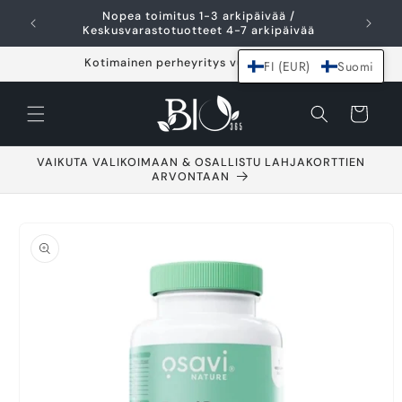
Ohita ja siirry
Nopea toimitus 1-3 arkipäivää /
I
sisältöön
Keskusvarastotuotteet 4-7 arkipäivää
Kotimainen perheyritys vuodesta 2021
FI (EUR)
Suomi
Ostoskori
VAIKUTA VALIKOIMAAN & OSALLISTU LAHJAKORTTIEN
ARVONTAAN
Siirry
tuotetietoihin