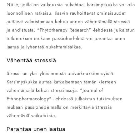
Niille, joilla on vaikeuksia nukahtaa, kärsimyskukka voi olla
luonnollinen ratkaisu. Kasvin rauhoittavat ominaisuudet
auttavat valmistamaan kehoa uneen vähentämällä stressiä
ja ahdistusta. "Phytotherapy Research" -lehdessä julkaistun
tutkimuksen mukaan passiohedelmä voi parantaa unen
laatua ja lyhentää nukahtamisaikaa.
Vähentää stressiä
Stressi on yksi yleisimmistä univaikeuksien syistä.
Kärsimyskukka auttaa katkaisemaan tämän kierteen
vähentämällä kehon stressitasoja. "Journal of
Ethnopharmacology" -lehdessä julkaistun tutkimuksen
mukaan passiohedelmällä on merkittäviä stressiä
vähentäviä vaikutuksia.
Parantaa unen laatua