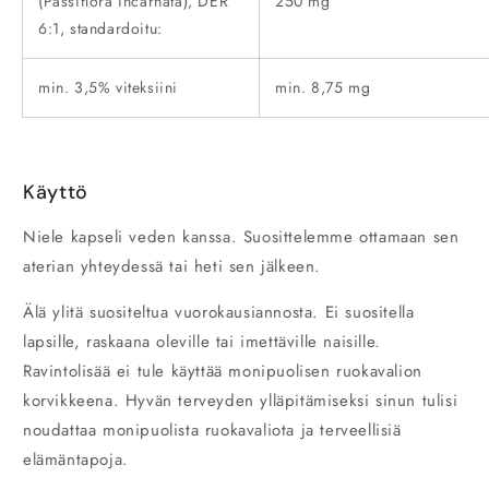
(Passiflora incarnata), DER
250 mg
6:1, standardoitu:
min. 3,5% viteksiini
min. 8,75 mg
Käyttö
Niele kapseli veden kanssa. Suosittelemme ottamaan sen
aterian yhteydessä tai heti sen jälkeen.
Älä ylitä suositeltua vuorokausiannosta. Ei suositella
lapsille, raskaana oleville tai imettäville naisille.
Ravintolisää ei tule käyttää monipuolisen ruokavalion
korvikkeena. Hyvän terveyden ylläpitämiseksi sinun tulisi
noudattaa monipuolista ruokavaliota ja terveellisiä
elämäntapoja.