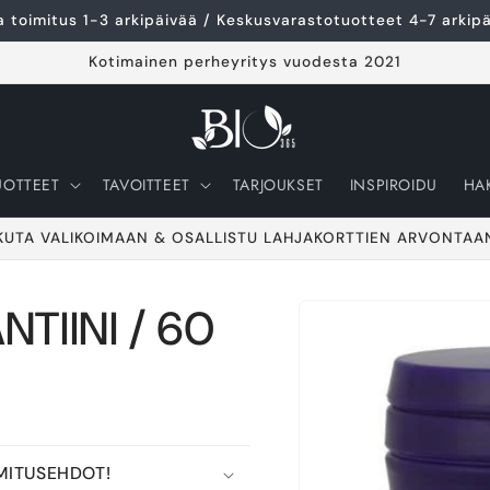
 toimitus 1-3 arkipäivää / Keskusvarastotuotteet 4-7 arkip
Kotimainen perheyritys vuodesta 2021
UOTTEET
TAVOITTEET
TARJOUKSET
INSPIROIDU
HA
KUTA VALIKOIMAAN & OSALLISTU LAHJAKORTTIEN ARVONTAA
NTIINI / 60
Siirry
tuotetietoihin
MITUSEHDOT!