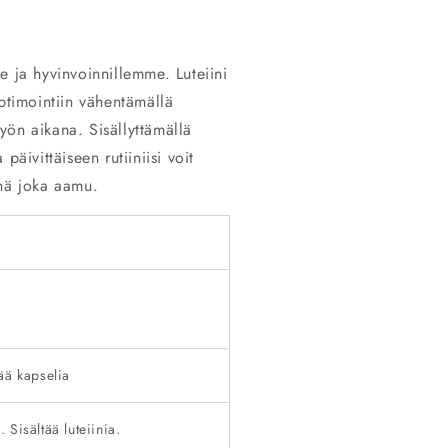
e ja hyvinvoinnillemme. Luteiini
ptimointiin vähentämällä
ön aikana. Sisällyttämällä
äivittäiseen rutiiniisi voit
enä joka aamu.
ää kapselia
Sisältää luteiinia.