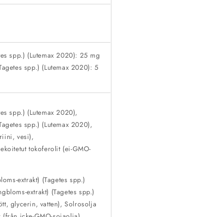
etes spp.) (Lutemax 2020): 25 mg
(Tagetes spp.) (Lutemax 2020): 5
etes spp.) (Lutemax 2020),
(Tagetes spp.) (Lutemax 2020),
ini, vesi),
ekoitetut tokoferolit (ei-GMO-
oms-extrakt) (Tagetes spp.)
ngbloms-extrakt) (Tagetes spp.)
t, glycerin, vatten), Solrosolja
 (från icke-GMO-sojaolja).