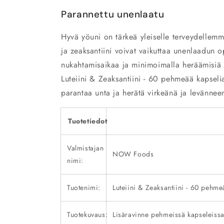
Parannettu unenlaatu
Hyvä yöuni on tärkeä yleiselle terveydellemm
ja zeaksantiini voivat vaikuttaa unenlaadun o
nukahtamisaikaa ja minimoimalla heräämisiä y
Luteiini & Zeaksantiini - 60 pehmeää kapselia p
parantaa unta ja herätä virkeänä ja levänne
Tuotetiedot
Valmistajan
NOW Foods
nimi:
Tuotenimi:
Luteiini & Zeaksantiini - 60 pehme
Tuotekuvaus:
Lisäravinne pehmeissä kapseleissa. 