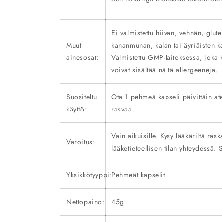
Ei valmistettu hiivan, vehnän, glu
Muut
kananmunan, kalan tai äyriäisten k
ainesosat:
Valmistettu GMP-laitoksessa, joka k
voivat sisältää näitä allergeeneja.
Suositeltu
Ota 1 pehmeä kapseli päivittäin ate
käyttö:
rasvaa.
Vain aikuisille. Kysy lääkäriltä ras
Varoitus:
lääketieteellisen tilan yhteydessä. 
Yksikkötyyppi:
Pehmeät kapselit
Nettopaino:
45g