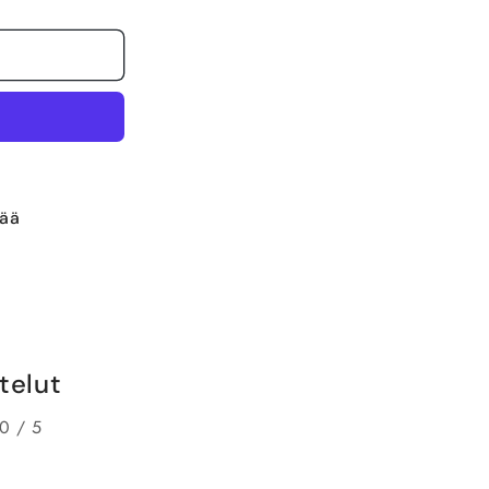
vää
telut
0 / 5