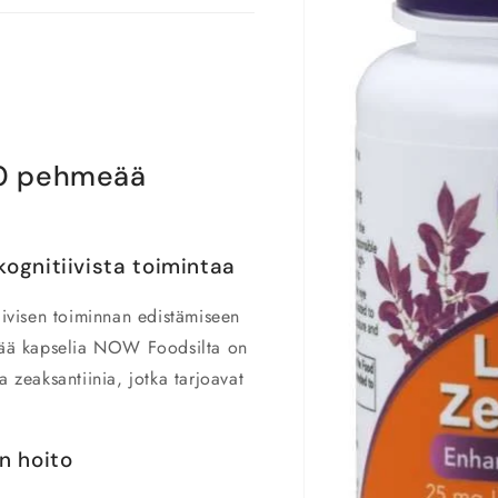
 60 pehmeää
kognitiivista toimintaa
iivisen toiminnan edistämiseen
meää kapselia NOW Foodsilta on
 zeaksantiinia, jotka tarjoavat
an hoito