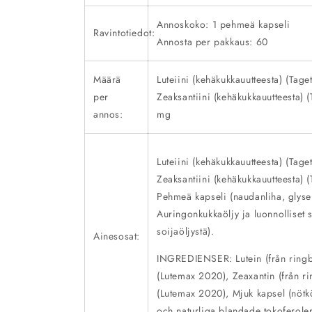
Annoskoko: 1 pehmeä kapseli
Ravintotiedot:
Annosta per pakkaus: 60
Määrä
Luteiini (kehäkukkauutteesta) (Tag
per
Zeaksantiini (kehäkukkauutteesta) 
annos:
mg
Luteiini (kehäkukkauutteesta) (Tag
Zeaksantiini (kehäkukkauutteesta) 
Pehmeä kapseli (naudanliha, glyseri
Auringonkukkaöljy ja luonnolliset s
soijaöljystä).
Ainesosat:
INGREDIENSER: Lutein (från ringbl
(Lutemax 2020), Zeaxantin (från ri
(Lutemax 2020), Mjuk kapsel (nötköt
och naturliga blandade tokoferoler