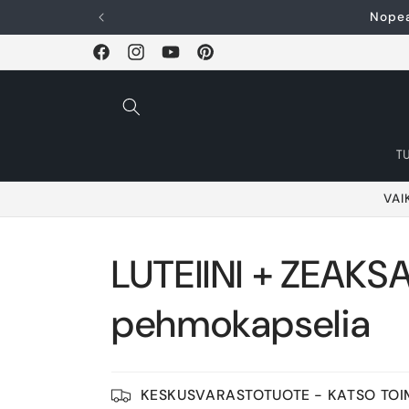
Ohita ja siirry
Nopea
sisältöön
Facebook
Instagram
YouTube
Pinterest
T
VAI
LUTEIINI + ZEAKSA
pehmokapselia
KESKUSVARASTOTUOTE - KATSO TOI