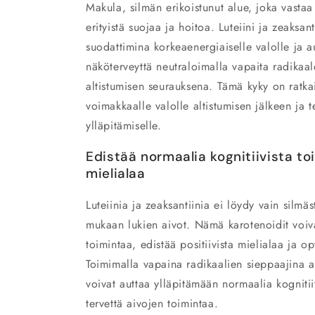
Makula, silmän erikoistunut alue, joka vastaa 
erityistä suojaa ja hoitoa. Luteiini ja zeaksant
suodattimina korkeaenergiaiselle valolle ja 
näköterveyttä neutraloimalla vapaita radikaal
altistumisen seurauksena. Tämä kyky on ratka
voimakkaalle valolle altistumisen jälkeen ja 
ylläpitämiselle.
Edistää normaalia kognitiivista toi
mielialaa
Luteiinia ja zeaksantiinia ei löydy vain silm
mukaan lukien aivot. Nämä karotenoidit voiva
toimintaa, edistää positiivista mielialaa ja o
Toimimalla vapaina radikaalien sieppaajina aiv
voivat auttaa ylläpitämään normaalia kognitii
tervettä aivojen toimintaa.