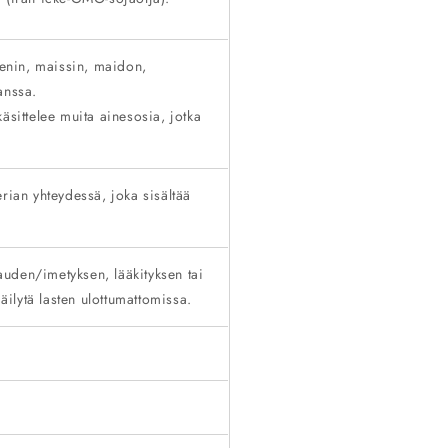
teenin, maissin, maidon,
anssa.
äsittelee muita ainesosia, jotka
rian yhteydessä, joka sisältää
kauden/imetyksen, lääkityksen tai
Säilytä lasten ulottumattomissa.