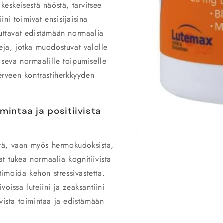
keskeisestä näöstä, tarvitsee
iini toimivat ensisijaisina
auttavat edistämään normaalia
eja, jotka muodostuvat valolle
iseva normaalille toipumiselle
terveen kontrastiherkkyyden
mintaa ja positiivista
Avaa
aineisto
ästä, vaan myös hermokudoksista,
1
modaalisessa
t tukea normaalia kognitiivista
ikkunassa
ptimoida kehon stressivastetta.
oissa luteiini ja zeaksantiini
vista toimintaa ja edistämään