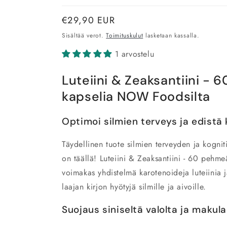
Normaalihinta
€29,90 EUR
Sisältää verot.
Toimituskulut
lasketaan kassalla.
1 arvostelu
Luteiini & Zeaksantiini -
kapselia NOW Foodsilta
Optimoi silmien terveys ja edistä 
Täydellinen tuote silmien terveyden ja kognit
on täällä! Luteiini & Zeaksantiini - 60 peh
voimakas yhdistelmä karotenoideja luteiinia ja
laajan kirjon hyötyjä silmille ja aivoille.
Suojaus siniseltä valolta ja makul