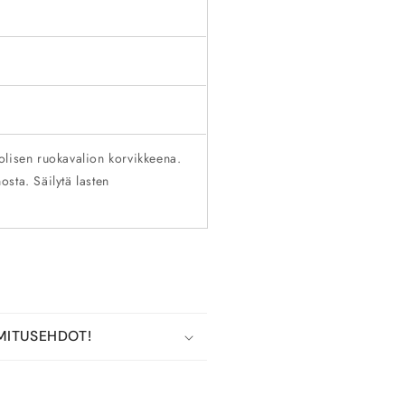
olisen ruokavalion korvikkeena.
nosta. Säilytä lasten
MITUSEHDOT!