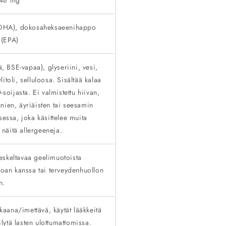
 48 mg
reDHA), dokosaheksaeenihappo
 (EPA)
ä, BSE-vapaa), glyseriini, vesi,
toli, selluloosa. Sisältää kalaa
-soijasta. Ei valmistettu hiivan,
nien, äyriäisten tai seesamin
sessa, joka käsittelee muita
ä näitä allergeeneja.
ureskeltavaa geelimuotoista
uoan kanssa tai terveydenhuollon
n.
skaana/imettävä, käytät lääkkeitä
ilytä lasten ulottumattomissa.