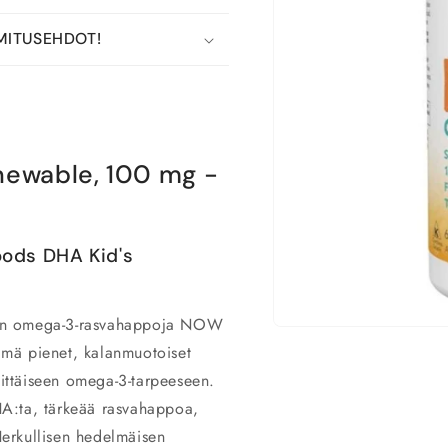
MITUSEHDOT!
hewable, 100 mg -
oods DHA Kid's
sen omega-3-rasvahappoja
NOW
Avaa
aineisto
mä pienet, kalanmuotoiset
1
vittäiseen omega-3-tarpeeseen.
modaalisessa
ikkunassa
A:ta, tärkeää rasvahappoa,
 Herkullisen hedelmäisen