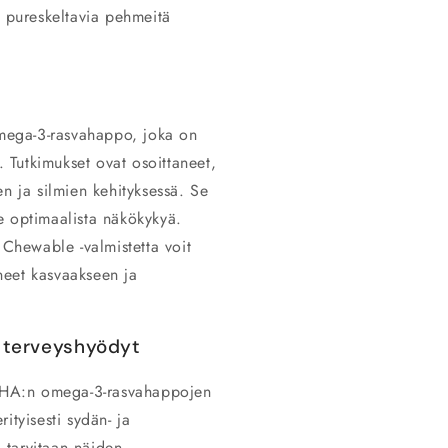
ä pureskeltavia pehmeitä
ega-3-rasvahappo, joka on
. Tutkimukset ovat osoittaneet,
n ja silmien kehityksessä. Se
kee optimaalista näkökykyä.
hewable -valmistetta voit
ineet kasvaakseen ja
 terveyshyödyt
 DHA:n omega-3-rasvahappojen
rityisesti sydän- ja
a tarvitaan näiden