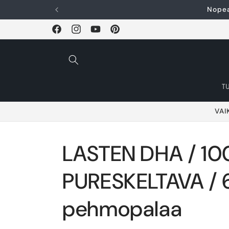
Ohita ja siirry
Nopea
sisältöön
Facebook
Instagram
YouTube
Pinterest
T
VAI
LASTEN DHA / 10
PURESKELTAVA / 
pehmopalaa