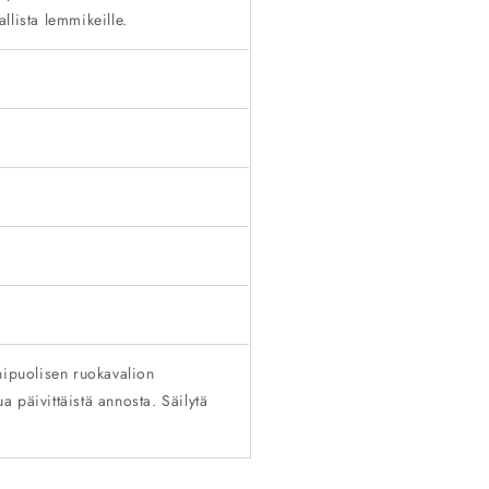
allista lemmikeille.
nipuolisen ruokavalion
ua päivittäistä annosta. Säilytä