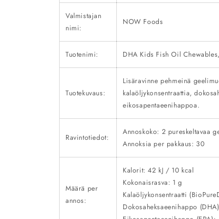
Valmistajan
NOW Foods
nimi:
Tuotenimi:
DHA Kids Fish Oil Chewables
Lisäravinne pehmeinä geelimuo
Tuotekuvaus:
kalaöljykonsentraattia, dokos
eikosapentaeenihappoa.
Annoskoko: 2 pureskeltavaa ge
Ravintotiedot:
Annoksia per pakkaus: 30
Kalorit: 42 kJ / 10 kcal
Kokonaisrasva: 1 g
Määrä per
Kalaöljykonsentraatti (BioPur
annos:
Dokosaheksaeenihappo (DHA)