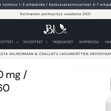
 toimitus 1-3 arkipäivää / Keskusvarastotuotteet 4-7 arkip
Kotimainen perheyritys vuodesta 2021
UOTTEET
TAVOITTEET
TARJOUKSET
INSPIROIDU
HA
KUTA VALIKOIMAAN & OSALLISTU LAHJAKORTTIEN ARVONTAA
0 mg /
Siirry
tuotetietoihin
60