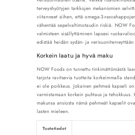
terveyshyötyjen tarkkojen mekanismien selvitt
viitanneet siihen, että omega-3-rasvahappoje
vähentää sepelvaltimotaudin riskiä. NOW F
valmisteen sisällyttäminen lapsesi ruokavalio
edistää heidän sydän- ja verisuoniterveyttään p
Korkein laatu ja hyvä maku
NOW Foods on tunnettu tinkimättömästä laad
tarjota ravitsevia tuotteita korkeimmalla st
ei ole poikkeus. Jokainen pehmeä kapseli on h
varmistamaan korkein puhtaus ja tehokkuus. 
makunsa ansiosta nämä pehmeät kapselit ova
lasten mieleen.
Tuotetiedot