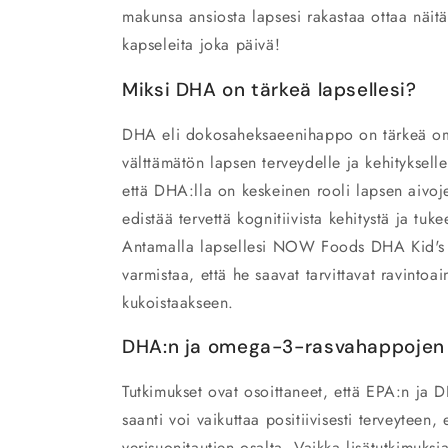
makunsa ansiosta lapsesi rakastaa ottaa näit
kapseleita joka päivä!
Miksi DHA on tärkeä lapsellesi?
DHA eli dokosaheksaeenihappo on tärkeä om
välttämätön lapsen terveydelle ja kehitykselle
että DHA:lla on keskeinen rooli lapsen aivoje
edistää tervettä kognitiivista kehitystä ja tu
Antamalla lapsellesi NOW Foods DHA Kid's C
varmistaa, että he saavat tarvittavat ravintoa
kukoistaakseen.
DHA:n ja omega-3-rasvahappojen
Tutkimukset ovat osoittaneet, että EPA:n ja
saanti voi vaikuttaa positiivisesti terveyteen, e
verisuonitautien osalta. Vaikka lisätutkimuksi