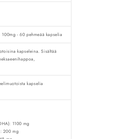
, 100mg - 60 pehmeää kapselia
toisina kapseleina. Sisältää
aheksaeenihappoa,
elimuotoista kapselia
eDHA): 1100 mg
: 200 mg