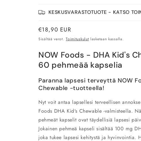
KESKUSVARASTOTUOTE - KATSO TOI
Normaalihinta
€18,90 EUR
Sisältää verot.
Toimituskulut
lasketaan kassalla.
NOW Foods - DHA Kid's C
60 pehmeää kapselia
Paranna lapsesi terveyttä NOW F
Chewable -tuotteella!
Nyt voit antaa lapsellesi terveellisen annok
Foods
DHA Kid's Chewable -valmisteella. Nä
pehmeät kapselit ovat täydellisiä lapsesi päi
Jokainen pehmeä kapseli sisältää 100 mg DH
joka tukee lapsesi kehitystä ja hyvinvointia.