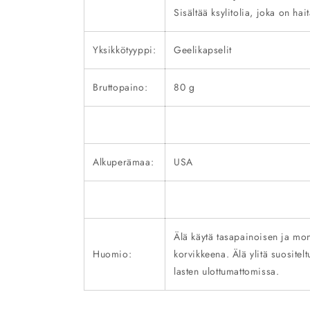
Sisältää ksylitolia, joka on hait
Yksikkötyyppi:
Geelikapselit
Bruttopaino:
80 g
Alkuperämaa:
USA
Älä käytä tasapainoisen ja mo
Huomio:
korvikkeena. Älä ylitä suositelt
lasten ulottumattomissa.