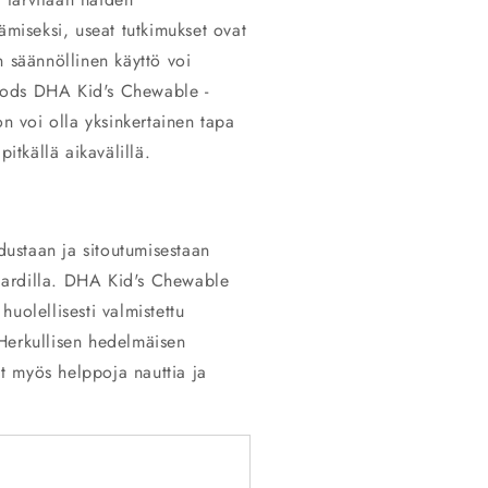
ämiseksi, useat tutkimukset ovat
n säännöllinen käyttö voi
oods DHA Kid's Chewable -
on voi olla yksinkertainen tapa
itkällä aikavälillä.
ustaan ja sitoutumisestaan
andardilla. DHA Kid's Chewable
uolellisesti valmistettu
Herkullisen hedelmäisen
t myös helppoja nauttia ja