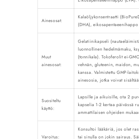
Eikosapentaeenihappo (EPA):
Kalaöljykonsentraatti (BioPu
Ainesosat:
(DHA), eikosapentaeenihappo
Gelatiinikapseli (nautaeläimist
luonnollinen hedelmämaku, ksyli
Muut
(tonnikala). Tokoferolit ei-GMO
ainesosat:
vehnän, gluteenin, maidon, mu
kanssa. Valmistettu GMP-laitok
ainesosia, jotka voivat sisältä
Lapsille ja aikuisille, ota 2 p
Suositeltu
kapselia 1-2 kertaa päivässä r
käyttö:
ammattilaisen ohjeiden mukaa
Konsultoi lääkäriä, jos olet ra
Varoitus:
tai sinulla on jokin sairaus. Sä