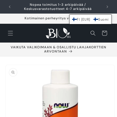
Ohita ja siirry
Nopea toimitus 1-3 arkipäivää /
I
sisältöön
Keskusvarastotuotteet 4-7 arkipäivää
Kotimainen perheyritys vuodesta 2021
FI (EUR)
Suomi
Ostoskori
VAIKUTA VALIKOIMAAN & OSALLISTU LAHJAKORTTIEN
ARVONTAAN
Siirry
tuotetietoihin