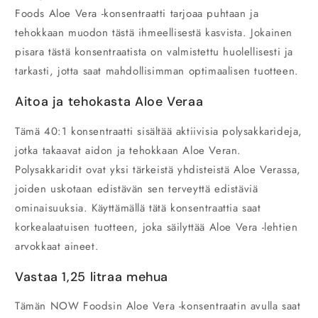
Foods
Aloe Vera -konsentraatti tarjoaa puhtaan ja
tehokkaan muodon tästä ihmeellisestä kasvista. Jokainen
pisara tästä konsentraatista on valmistettu huolellisesti ja
tarkasti, jotta saat mahdollisimman optimaalisen tuotteen.
Aitoa ja tehokasta Aloe Veraa
Tämä 40:1 konsentraatti sisältää aktiivisia polysakkarideja,
jotka takaavat aidon ja tehokkaan Aloe Veran.
Polysakkaridit ovat yksi tärkeistä yhdisteistä Aloe Verassa,
joiden uskotaan edistävän sen terveyttä edistäviä
ominaisuuksia. Käyttämällä tätä konsentraattia saat
korkealaatuisen tuotteen, joka säilyttää Aloe Vera -lehtien
arvokkaat aineet.
Vastaa 1,25 litraa mehua
Tämän NOW Foodsin
Aloe Vera
-konsentraatin avulla saat