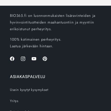
BIO365.fi on luonnonmukaisten lisäravinteiden ja
hyvinvointituotteiden maahantuontiin ja myyntiin
erikoistunut perheyritys.
100% kotimainen perheyritys.
Laatua järkevään hintaan.
Facebook
Instagram
YouTube
Pinterest
ASIAKASPALVELU
Usein kysytyt kysymykset
Yritys