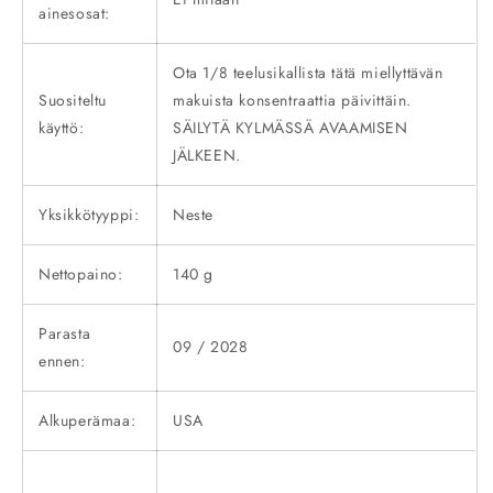
ainesosat:
Ota 1/8 teelusikallista tätä miellyttävän
Suositeltu
makuista konsentraattia päivittäin.
käyttö:
SÄILYTÄ KYLMÄSSÄ AVAAMISEN
JÄLKEEN.
Yksikkötyyppi:
Neste
Nettopaino:
140 g
Parasta
09 / 2028
ennen:
Alkuperämaa:
USA