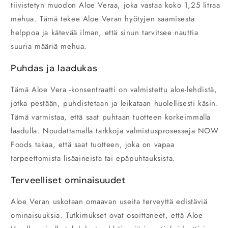
tiivistetyn muodon Aloe Veraa, joka vastaa koko 1,25 litraa
mehua. Tämä tekee Aloe Veran hyötyjen saamisesta
helppoa ja kätevää ilman, että sinun tarvitsee nauttia
suuria määriä mehua.
Puhdas ja laadukas
Tämä Aloe Vera -konsentraatti on valmistettu aloe-lehdistä,
jotka pestään, puhdistetaan ja leikataan huolellisesti käsin.
Tämä varmistaa, että saat puhtaan tuotteen korkeimmalla
laadulla. Noudattamalla tarkkoja valmistusprosesseja
NOW
Foods
takaa, että saat tuotteen, joka on vapaa
tarpeettomista lisäaineista tai epäpuhtauksista.
Terveelliset ominaisuudet
Aloe Veran uskotaan omaavan useita terveyttä edistäviä
ominaisuuksia. Tutkimukset ovat osoittaneet, että Aloe