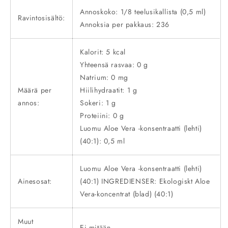
Annoskoko: 1/8 teelusikallista (0,5 ml)
Ravintosisältö:
Annoksia per pakkaus: 236
Kalorit: 5 kcal
Yhteensä rasvaa: 0 g
Natrium: 0 mg
Määrä per
Hiilihydraatit: 1 g
annos:
Sokeri: 1 g
Proteiini: 0 g
Luomu
Aloe Vera
-konsentraatti (lehti)
(40:1): 0,5 ml
Luomu
Aloe Vera
-konsentraatti (lehti)
Ainesosat:
(40:1)
INGREDIENSER: Ekologiskt Aloe
Vera-koncentrat (blad) (40:1)
Muut
Ei mitään