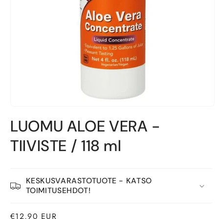
Avaa
aineisto
LUOMU ALOE VERA -
1
modaalisessa
ikkunassa
TIIVISTE / 118 ml
KESKUSVARASTOTUOTE - KATSO
TOIMITUSEHDOT!
Normaalihinta
€12,90 EUR