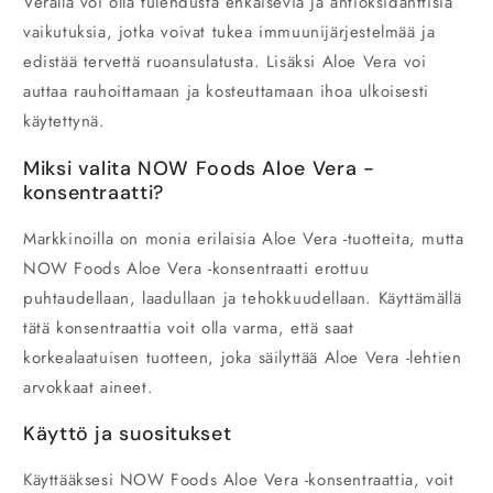
Veralla voi olla tulehdusta ehkäiseviä ja antioksidanttisia
vaikutuksia, jotka voivat tukea immuunijärjestelmää ja
edistää tervettä ruoansulatusta. Lisäksi
Aloe Vera
voi
auttaa rauhoittamaan ja kosteuttamaan ihoa ulkoisesti
käytettynä.
Miksi valita NOW Foods Aloe Vera -
konsentraatti?
Markkinoilla on monia erilaisia
Aloe Vera
-tuotteita, mutta
NOW Foods Aloe Vera -konsentraatti erottuu
puhtaudellaan, laadullaan ja tehokkuudellaan. Käyttämällä
tätä konsentraattia voit olla varma, että saat
korkealaatuisen tuotteen, joka säilyttää Aloe Vera -lehtien
arvokkaat aineet.
Käyttö ja suositukset
Käyttääksesi NOW Foods
Aloe Vera
-konsentraattia, voit