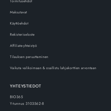
Toimitusehdot
Maksutavat
Käyttöehdot
Rekisteriseloste
Affiliate-yhteistyö
Tilauksen peruuttaminen
Vaikuta valikoimaan & osallistu lahjakorttien arvontaan
YHTEYSTIEDOT
BIO365
Y-tunnus 3103562-8