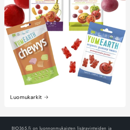
Luomukarkit
BIO365.fi on luonnonmukaisten lisäravinteiden ja