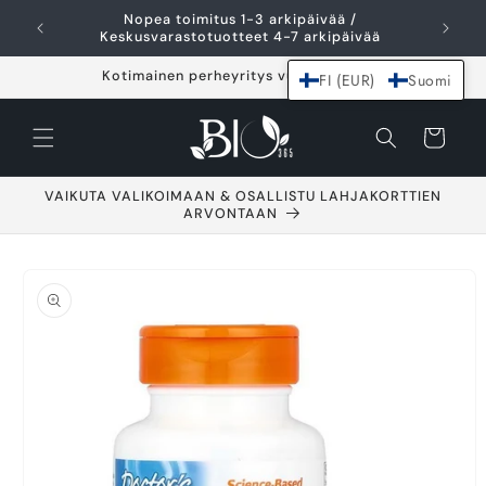
Ohita ja siirry
Nopea toimitus 1-3 arkipäivää /
I
sisältöön
Keskusvarastotuotteet 4-7 arkipäivää
Kotimainen perheyritys vuodesta 2021
FI (EUR)
Suomi
Ostoskori
VAIKUTA VALIKOIMAAN & OSALLISTU LAHJAKORTTIEN
ARVONTAAN
Siirry
tuotetietoihin