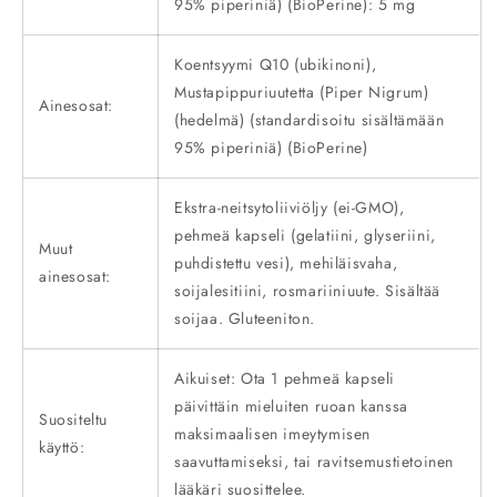
95% piperiniä) (BioPerine): 5 mg
Koentsyymi Q10 (ubikinoni),
Mustapippuriuutetta (Piper Nigrum)
Ainesosat:
(hedelmä) (standardisoitu sisältämään
95% piperiniä) (BioPerine)
Ekstra-neitsytoliiviöljy (ei-GMO),
pehmeä kapseli (gelatiini, glyseriini,
Muut
puhdistettu vesi), mehiläisvaha,
ainesosat:
soijalesitiini, rosmariiniuute. Sisältää
soijaa. Gluteeniton.
Aikuiset: Ota 1 pehmeä kapseli
päivittäin mieluiten ruoan kanssa
Suositeltu
maksimaalisen imeytymisen
käyttö:
saavuttamiseksi, tai ravitsemustietoinen
lääkäri suosittelee.