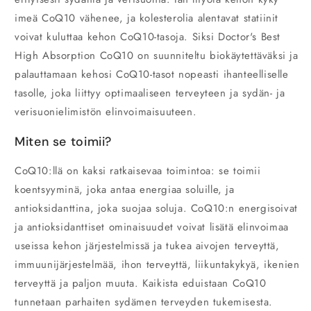
imeä CoQ10 vähenee, ja kolesterolia alentavat statiinit
voivat kuluttaa kehon CoQ10-tasoja. Siksi Doctor's Best
High Absorption CoQ10 on suunniteltu biokäytettäväksi ja
palauttamaan kehosi CoQ10-tasot nopeasti ihanteelliselle
tasolle, joka liittyy optimaaliseen terveyteen ja sydän- ja
verisuonielimistön elinvoimaisuuteen.
Miten se toimii?
CoQ10:llä on kaksi ratkaisevaa toimintoa: se toimii
koentsyyminä, joka antaa energiaa soluille, ja
antioksidanttina, joka suojaa soluja. CoQ10:n energisoivat
ja antioksidanttiset ominaisuudet voivat lisätä elinvoimaa
useissa kehon järjestelmissä ja tukea aivojen terveyttä,
immuunijärjestelmää, ihon terveyttä, liikuntakykyä, ikenien
terveyttä ja paljon muuta. Kaikista eduistaan CoQ10
tunnetaan parhaiten sydämen terveyden tukemisesta.