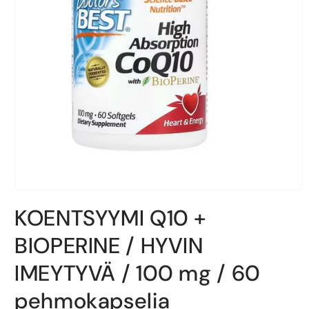
Avaa
aineisto
KOENTSYYMI Q10 +
1
modaalisessa
ikkunassa
BIOPERINE / HYVIN
IMEYTYVÄ / 100 mg / 60
pehmokapselia