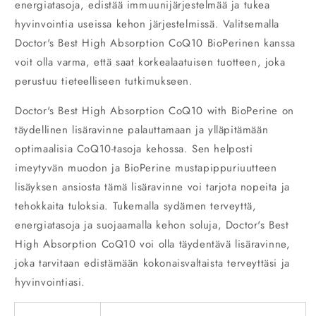
energiatasoja, edistää immuunijärjestelmää ja tukea
hyvinvointia useissa kehon järjestelmissä. Valitsemalla
Doctor's Best High Absorption CoQ10 BioPerinen kanssa
voit olla varma, että saat korkealaatuisen tuotteen, joka
perustuu tieteelliseen tutkimukseen.
Doctor's Best High Absorption CoQ10 with BioPerine on
täydellinen lisäravinne palauttamaan ja ylläpitämään
optimaalisia CoQ10-tasoja kehossa. Sen helposti
imeytyvän muodon ja BioPerine mustapippuriuutteen
lisäyksen ansiosta tämä lisäravinne voi tarjota nopeita ja
tehokkaita tuloksia. Tukemalla sydämen terveyttä,
energiatasoja ja suojaamalla kehon soluja, Doctor's Best
High Absorption CoQ10 voi olla täydentävä lisäravinne,
joka tarvitaan edistämään kokonaisvaltaista terveyttäsi ja
hyvinvointiasi.