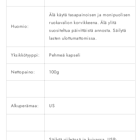
Älä käytä tasapainoisen ja monipuolisen
ruokavalion korvikkeena. Älä ylitä
Huomio:
suositeltua päivittäistä annosta. Säilytä
lasten ulottumattomissa.
Yksikkötyyppi:
Pehmeä kapseli
Nettopaino:
100g
Alkuperämaa:
US
Säilytä viileässä ja kuivassa. USP-