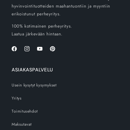
hyvinvointituotteiden maahantuontiin ja myyntiin
erikoistunut perheyritys.
100% kotimainen perheyritys.
Laatua järkevään hintaan.
Facebook
Instagram
YouTube
Pinterest
ASIAKASPALVELU
Usein kysytyt kysymykset
Yritys
Toimitusehdot
Maksutavat