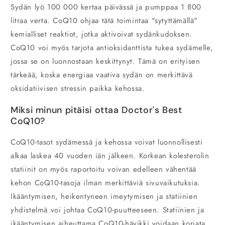
Sydän lyö 100 000 kertaa päivässä ja pumppaa 1 800
litraa verta. CoQ10 ohjaa tätä toimintaa "sytyttämällä"
kemialliset reaktiot, jotka aktivoivat sydänkudoksen.
CoQ10 voi myös tarjota antioksidanttista tukea sydämelle,
jossa se on luonnostaan keskittynyt. Tämä on erityisen
tärkeää, koska energiaa vaativa sydän on merkittävä
oksidatiivisen stressin paikka kehossa.
Miksi minun pitäisi ottaa Doctor's Best
CoQ10?
CoQ10-tasot sydämessä ja kehossa voivat luonnollisesti
alkaa laskea 40 vuoden iän jälkeen. Korkean kolesterolin
statiinit on myös raportoitu voivan edelleen vähentää
kehon CoQ10-tasoja ilman merkittäviä sivuvaikutuksia.
Ikääntymisen, heikentyneen imeytymisen ja statiinien
yhdistelmä voi johtaa CoQ10-puutteeseen. Statiinien ja
ikääntymisen aiheuttama CoQ10-hävikki voidaan korjata