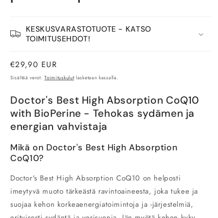
KESKUSVARASTOTUOTE - KATSO
TOIMITUSEHDOT!
Normaalihinta
€29,90 EUR
Sisältää verot.
Toimituskulut
lasketaan kassalla.
Doctor's Best High Absorption CoQ10
with BioPerine - Tehokas sydämen ja
energian vahvistaja
Mikä on Doctor's Best High Absorption
CoQ10?
Doctor's Best High Absorption CoQ10 on helposti
imeytyvä muoto tärkeästä ravintoaineesta, joka tukee ja
suojaa kehon korkeaenergiatoimintoja ja -järjestelmiä,
erityisesti sydäntä ja verisuonia. Iän myötä kehon kyky