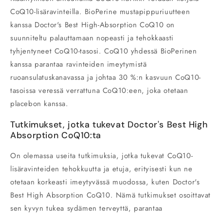
CoQ10-lisäravinteilla. BioPerine mustapippuriuutteen
kanssa Doctor's Best High-Absorption CoQ10 on
suunniteltu palauttamaan nopeasti ja tehokkaasti
tyhjentyneet CoQ10-tasosi. CoQ10 yhdessä BioPerinen
kanssa parantaa ravinteiden imeytymistä
ruoansulatuskanavassa ja johtaa 30 %:n kasvuun CoQ10-
tasoissa veressä verrattuna CoQ10:een, joka otetaan
placebon kanssa.
Tutkimukset, jotka tukevat Doctor's Best High
Absorption CoQ10:ta
On olemassa useita tutkimuksia, jotka tukevat CoQ10-
lisäravinteiden tehokkuutta ja etuja, erityisesti kun ne
otetaan korkeasti imeytyvässä muodossa, kuten Doctor's
Best High Absorption CoQ10. Nämä tutkimukset osoittavat
sen kyvyn tukea sydämen terveyttä, parantaa