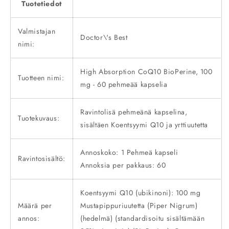
Tuotetiedot
Valmistajan
Doctor\'s Best
nimi:
High Absorption CoQ10 BioPerine, 100
Tuotteen nimi:
mg - 60 pehmeää kapselia
Ravintolisä pehmeänä kapselina,
Tuotekuvaus:
sisältäen Koentsyymi Q10 ja yrttiuutetta
Annoskoko: 1 Pehmeä kapseli
Ravintosisältö:
Annoksia per pakkaus: 60
Koentsyymi Q10 (ubikinoni): 100 mg
Määrä per
Mustapippuriuutetta (Piper Nigrum)
annos:
(hedelmä) (standardisoitu sisältämään