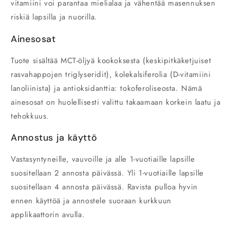
vitamiini voi parantaa mielialaa ja vähentää masennuksen
riskiä lapsilla ja nuorilla.
Ainesosat
Tuote sisältää MCT-öljyä kookoksesta (keskipitkäketjuiset
rasvahappojen triglyseridit), kolekalsiferolia (D-vitamiini
lanoliinista) ja antioksidanttia: tokoferoliseosta. Nämä
ainesosat on huolellisesti valittu takaamaan korkein laatu ja
tehokkuus.
Annostus ja käyttö
Vastasyntyneille, vauvoille ja alle 1-vuotiaille lapsille
suositellaan 2 annosta päivässä. Yli 1-vuotiaille lapsille
suositellaan 4 annosta päivässä. Ravista pulloa hyvin
ennen käyttöä ja annostele suoraan kurkkuun
applikaattorin avulla.