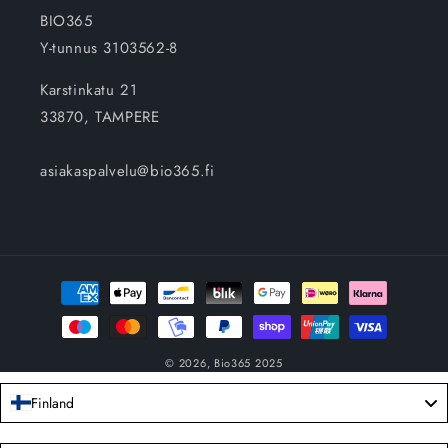
BIO365
Y-tunnus 3103562-8
Karstinkatu 21
33870, TAMPERE
asiakaspalvelu@bio365.fi
Maksutavat
© 2026,
Bio365
2025
Finland