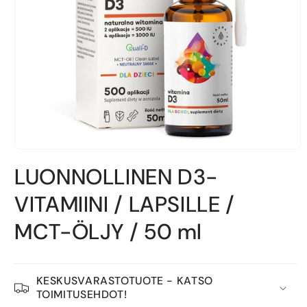
Avaa
aineisto
LUONNOLLINEN D3-
1
modaalisessa
ikkunassa
VITAMIINI / LAPSILLE /
MCT-ÖLJY / 50 ml
KESKUSVARASTOTUOTE - KATSO
TOIMITUSEHDOT!