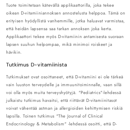
Tuote toimitetaan kätevällä applikaattorilla, joka tekee
oikean D-vitamiiniannoksen annostelusta helppoa. Tämä on
erityisen hyödyllistä vanhemmille, jotka haluavat varmistaa,
että heidän lapsensa saa tarkan annoksen joka kerta.
Applikaattori tekee myös D-vitamiinin antamisesta suoraan
lapsen suuhun helpompaa, mikä minimoi roiskeet ja
hävikin.
Tutkimus D-vitamiinista
Tutkimukset ovat osoittaneet, että D-vitamiini ei ole tärkeä
vain luuston terveydelle ja immuunitoiminnalle, vaan sillä
voi olla myös muita terveyshyötyjä. "Pediatrics"-lehdessä
julkaistu tutkimus havaitsi, että riittävät D-vitamiinitasot
voivat vähentää astman ja allergioiden kehittymisen riskiä
lapsilla. Toinen tutkimus "The Journal of Clinical
Endocrinology & Metabolism" -lehdessä osoitti, että D-