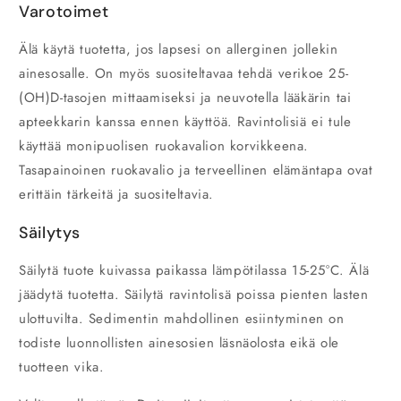
Varotoimet
Älä käytä tuotetta, jos lapsesi on allerginen jollekin
ainesosalle. On myös suositeltavaa tehdä verikoe 25-
(OH)D-tasojen mittaamiseksi ja neuvotella lääkärin tai
apteekkarin kanssa ennen käyttöä. Ravintolisiä ei tule
käyttää monipuolisen ruokavalion korvikkeena.
Tasapainoinen ruokavalio ja terveellinen elämäntapa ovat
erittäin tärkeitä ja suositeltavia.
Säilytys
Säilytä tuote kuivassa paikassa lämpötilassa 15-25°C. Älä
jäädytä tuotetta. Säilytä ravintolisä poissa pienten lasten
ulottuvilta. Sedimentin mahdollinen esiintyminen on
todiste luonnollisten ainesosien läsnäolosta eikä ole
tuotteen vika.