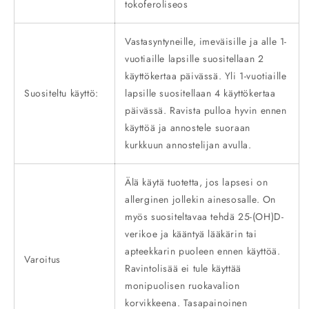
tokoferoliseos
Vastasyntyneille, imeväisille ja alle 1-
vuotiaille lapsille suositellaan 2
käyttökertaa päivässä. Yli 1-vuotiaille
Suositeltu käyttö:
lapsille suositellaan 4 käyttökertaa
päivässä. Ravista pulloa hyvin ennen
käyttöä ja annostele suoraan
kurkkuun annostelijan avulla.
Älä käytä tuotetta, jos lapsesi on
allerginen jollekin ainesosalle. On
myös suositeltavaa tehdä 25-(OH)D-
verikoe ja kääntyä lääkärin tai
apteekkarin puoleen ennen käyttöä.
Varoitus
Ravintolisää ei tule käyttää
monipuolisen ruokavalion
korvikkeena. Tasapainoinen