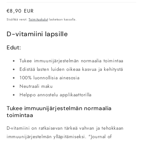
Normaalihinta
€8,90 EUR
Sisältää verot.
Toimituskulut
lasketaan kassalla.
D-vitamiini lapsille
Edut:
Tukee immuunijärjestelmän normaalia toimintaa
Edistää lasten luiden oikeaa kasvua ja kehitystä
100% luonnollisia ainesosia
Neutraali maku
Helppo annostelu applikaattorilla
Tukee immuunijärjestelmän normaalia
toimintaa
D-vitamiini on ratkaisevan tärkeä vahvan ja tehokkaan
immuunijärjestelmän ylläpitämiseksi. "Journal of