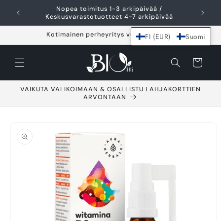
Ohita ja siirry
Nopea toimitus 1-3 arkipäivää /
I
sisältöön
Keskusvarastotuotteet 4-7 arkipäivää
Kotimainen perheyritys vuodesta 2021
FI (EUR)
Suomi
Ostoskori
VAIKUTA VALIKOIMAAN & OSALLISTU LAHJAKORTTIEN
ARVONTAAN
Siirry
tuotetietoihin