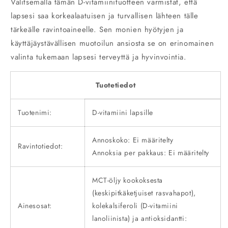
Valitsemalla tämän D-vitamiinituotteen varmistat, että
lapsesi saa korkealaatuisen ja turvallisen lähteen tälle
tärkeälle ravintoaineelle. Sen monien hyötyjen ja
käyttäjäystävällisen muotoilun ansiosta se on erinomainen
valinta tukemaan lapsesi terveyttä ja hyvinvointia.
Tuotetiedot
Tuotenimi:
D-vitamiini lapsille
Annoskoko: Ei määritelty
Ravintotiedot:
Annoksia per pakkaus: Ei määritelty
MCT-öljy kookoksesta
(keskipitkäketjuiset rasvahapot),
Ainesosat:
kolekalsiferoli (D-vitamiini
lanoliinista) ja antioksidantti: