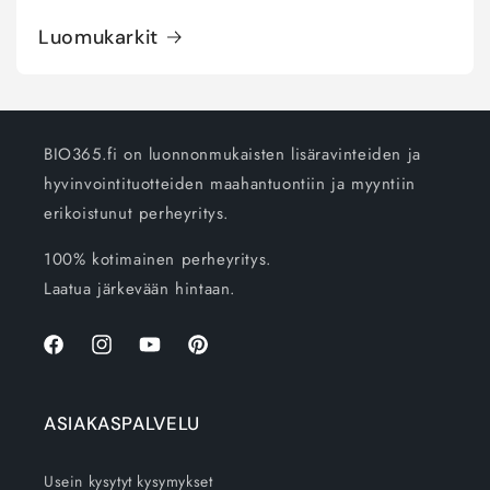
Luomukarkit
BIO365.fi on luonnonmukaisten lisäravinteiden ja
hyvinvointituotteiden maahantuontiin ja myyntiin
erikoistunut perheyritys.
100% kotimainen perheyritys.
Laatua järkevään hintaan.
Facebook
Instagram
YouTube
Pinterest
ASIAKASPALVELU
Usein kysytyt kysymykset