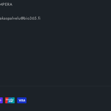
MPERA
iakaspalvelu@bio365.fi