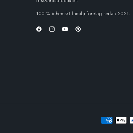
friskvårdsprodukter.
100 % inhemskt familjeföretag sedan 2021.
Facebook
Instagram
Youtube
Pinterest
Betalningsmet