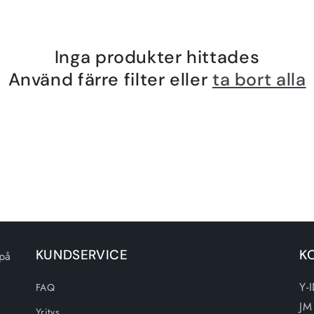
Inga produkter hittades
Använd färre filter eller
ta bort alla
KUNDSERVICE
K
 på
Y-
FAQ
JM
Yritys