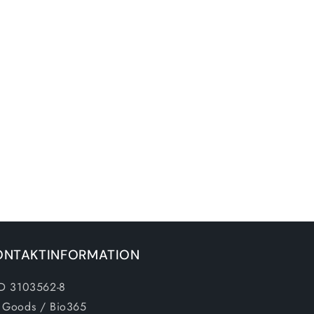
ONTAKTINFORMATION
ID 3103562-8
 Goods / Bio365