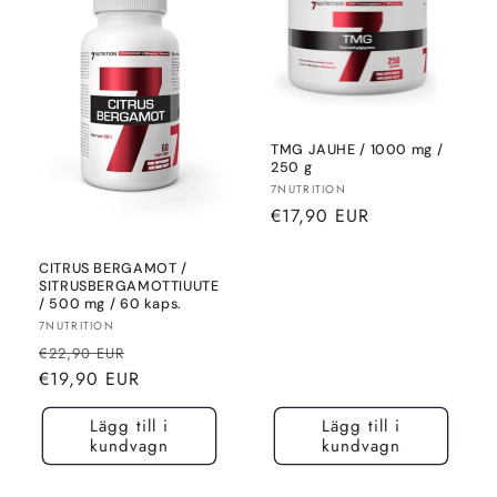
n
g
:
TMG JAUHE / 1000 mg /
250 g
Säljare:
7NUTRITION
Normalt
€17,90 EUR
pris
CITRUS BERGAMOT /
SITRUSBERGAMOTTIUUTE
/ 500 mg / 60 kaps.
Säljare:
7NUTRITION
Normalt
Rea-
€22,90 EUR
pris
pris
€19,90 EUR
Lägg till i
Lägg till i
kundvagn
kundvagn