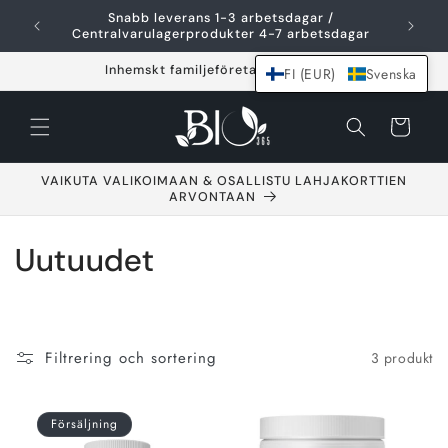
Hoppa över och
Snabb leverans 1-3 arbetsdagar /
F
gå till innehållet
Centralvarulagerprodukter 4-7 arbetsdagar
Inhemskt familjeföretag sedan 2021
FI (EUR)
Svenska
Varukorg
VAIKUTA VALIKOIMAAN & OSALLISTU LAHJAKORTTIEN
ARVONTAAN
S
Uutuudet
a
m
Filtrering och sortering
3 produkt
l
i
Försäljning