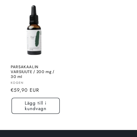
PARSAKAALIN
VARSIUUTE / 200 mg /
30 ml
Säljare:
KOGEN
Normalt
€59,90 EUR
pris
Lägg till i
kundvagn