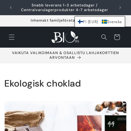
Hoppa över och
Snabb leverans 1-3 arbetsdagar /
F
gå till innehållet
Centralvarulagerprodukter 4-7 arbetsdagar
Inhemskt familjeföretag sedan 2021
FI (EUR)
Svenska
Varukorg
VAIKUTA VALIKOIMAAN & OSALLISTU LAHJAKORTTIEN
ARVONTAAN
S
Ekologisk choklad
a
m
l
i