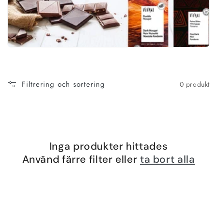
n
g
:
Filtrering och sortering
0 produkt
Inga produkter hittades
Använd färre filter eller
ta bort alla