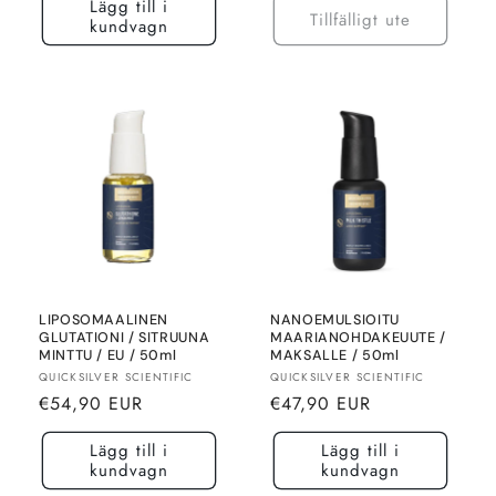
Lägg till i
Tillfälligt ute
kundvagn
LIPOSOMAALINEN
NANOEMULSIOITU
GLUTATIONI / SITRUUNA
MAARIANOHDAKEUUTE /
MINTTU / EU / 50ml
MAKSALLE / 50ml
Säljare:
Säljare:
QUICKSILVER SCIENTIFIC
QUICKSILVER SCIENTIFIC
Normalt
Normalt
€54,90 EUR
€47,90 EUR
pris
pris
Lägg till i
Lägg till i
kundvagn
kundvagn