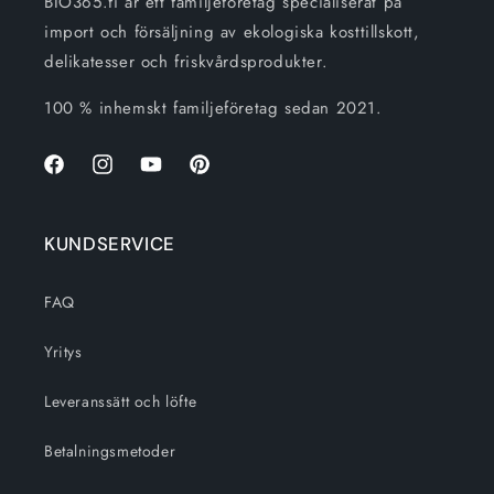
BIO365.fi är ett familjeföretag specialiserat på
import och försäljning av ekologiska kosttillskott,
delikatesser och friskvårdsprodukter.
100 % inhemskt familjeföretag sedan 2021.
Facebook
Instagram
Youtube
Pinterest
KUNDSERVICE
FAQ
Yritys
Leveranssätt och löfte
Betalningsmetoder