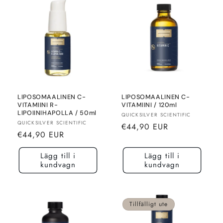
LIPOSOMAALINEN C-
LIPOSOMAALINEN C-
VITAMIINI R-
VITAMIINI / 120ml
LIPOIINIHAPOLLA / 50ml
Säljare:
QUICKSILVER SCIENTIFIC
Säljare:
QUICKSILVER SCIENTIFIC
Normalt
€44,90 EUR
Normalt
€44,90 EUR
pris
pris
Lägg till i
Lägg till i
kundvagn
kundvagn
Tillfälligt ute