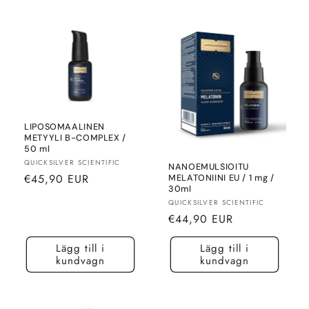
LIPOSOMAALINEN
METYYLI B-COMPLEX /
50 ml
Säljare:
QUICKSILVER SCIENTIFIC
NANOEMULSIOITU
Normalt
€45,90 EUR
MELATONIINI EU / 1 mg /
30ml
pris
Säljare:
QUICKSILVER SCIENTIFIC
Normalt
€44,90 EUR
pris
Lägg till i
Lägg till i
kundvagn
kundvagn