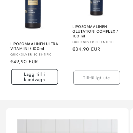
LIPOSOMAALINEN
GLUTATIONI COMPLEX /
100 ml
Säljare:
QUICKSILVER SCIENTIFIC
LIPOSOMAALINEN ULTRA
Normalt
€84,90 EUR
VITAMIINI / 100ml
Säljare:
QUICKSILVER SCIENTIFIC
pris
Normalt
€49,90 EUR
pris
Lägg till i
Tillfälligt ute
kundvagn