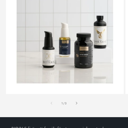
/
1
/
3