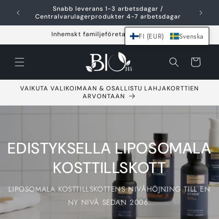
Hoppa över och
Snabb leverans 1-3 arbetsdagar /
F
gå till innehållet
Centralvarulagerprodukter 4-7 arbetsdagar
Inhemskt familjeföretag sedan 2021
FI (EUR)
Svenska
Varukorg
VAIKUTA VALIKOIMAAN & OSALLISTU LAHJAKORTTIEN
ARVONTAAN
EDISTYKSELLA LIPOSOMALA
KOSTTILLSKOTT
LIPOSOMALA KOSTTILLSKOTTENS NIVÅHÖJNING TILL EN
NY NIVÅ SEDAN 2006.