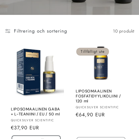
Filtrering och sortering
10 produkt
Tillfälligt ute
LIPOSOMAALINEN
FOSFATIDYYLIKOLIINI /
120 ml
Säljare:
QUICKSILVER SCIENTIFIC
LIPOSOMAALINEN GABA
Normalt
€64,90 EUR
+ L-TEANIINI / EU / 50 ml
Säljare:
QUICKSILVER SCIENTIFIC
pris
Normalt
€37,90 EUR
pris