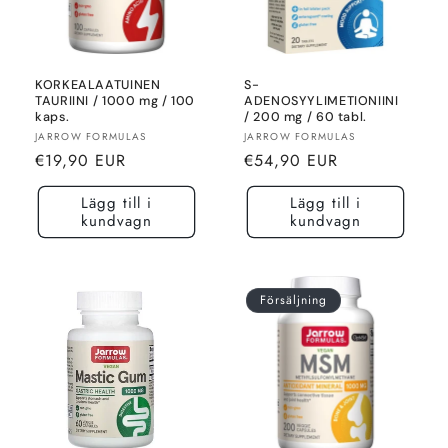
KORKEALAATUINEN
S-
TAURIINI / 1000 mg / 100
ADENOSYYLIMETIONIINI
kaps.
/ 200 mg / 60 tabl.
Säljare:
Säljare:
JARROW FORMULAS
JARROW FORMULAS
Normalt
Normalt
€19,90 EUR
€54,90 EUR
pris
pris
Lägg till i
Lägg till i
kundvagn
kundvagn
Försäljning