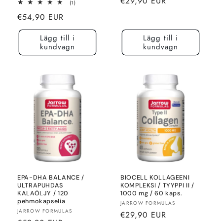
Normalt
€29,90 EUR
1
(1)
totalt
pris
Normalt
€54,90 EUR
recensioner
pris
Lägg till i
Lägg till i
kundvagn
kundvagn
EPA-DHA BALANCE /
BIOCELL KOLLAGEENI
ULTRAPUHDAS
KOMPLEKSI / TYYPPI II /
KALAÖLJY / 120
1000 mg / 60 kaps.
pehmokapselia
Säljare:
JARROW FORMULAS
Säljare:
JARROW FORMULAS
Normalt
€29,90 EUR