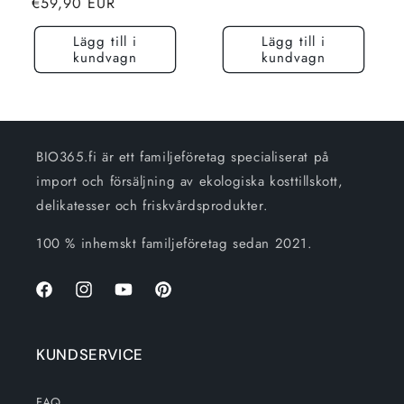
Normalt
€59,90 EUR
pris
pris
Lägg till i
Lägg till i
kundvagn
kundvagn
BIO365.fi är ett familjeföretag specialiserat på
import och försäljning av ekologiska kosttillskott,
delikatesser och friskvårdsprodukter.
100 % inhemskt familjeföretag sedan 2021.
Facebook
Instagram
Youtube
Pinterest
KUNDSERVICE
FAQ