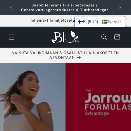
Hoppa över och
Snabb leverans 1-3 arbetsdagar /
F
gå till innehållet
Centralvarulagerprodukter 4-7 arbetsdagar
Inhemskt familjeföretag sedan 2021
FI (EUR)
Svenska
Varukorg
VAIKUTA VALIKOIMAAN & OSALLISTU LAHJAKORTTIEN
ARVONTAAN