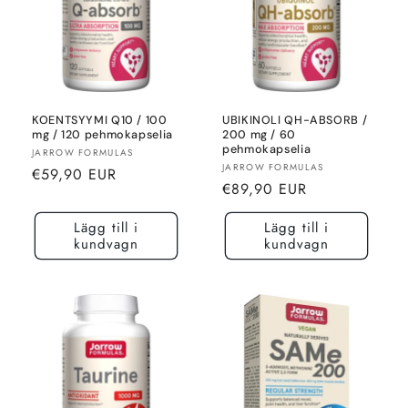
KOENTSYYMI Q10 / 100
UBIKINOLI QH-ABSORB /
mg / 120 pehmokapselia
200 mg / 60
pehmokapselia
Säljare:
JARROW FORMULAS
Säljare:
JARROW FORMULAS
Normalt
€59,90 EUR
Normalt
€89,90 EUR
pris
pris
Lägg till i
Lägg till i
kundvagn
kundvagn