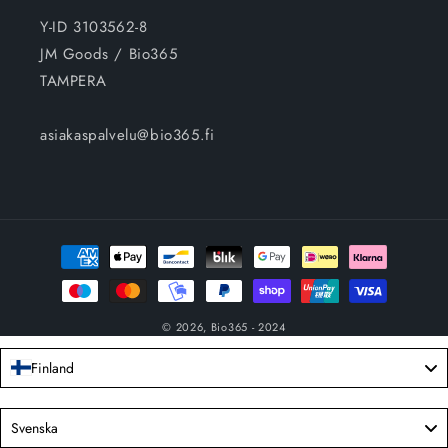
Y-ID 3103562-8
JM Goods / Bio365
TAMPERA
asiakaspalvelu@bio365.fi
Betalningsmetoder
© 2026,
Bio365
- 2024
Finland
Language
Svenska