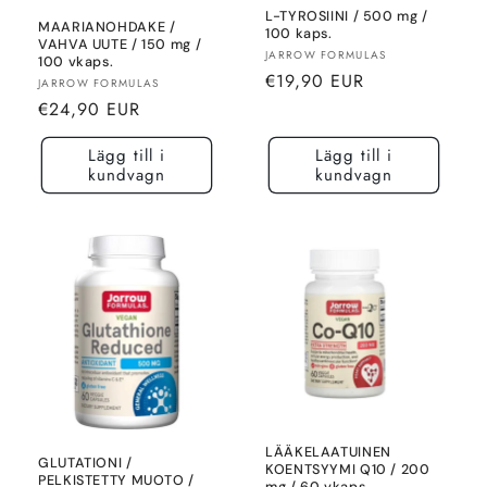
L-TYROSIINI / 500 mg /
MAARIANOHDAKE /
100 kaps.
VAHVA UUTE / 150 mg /
Säljare:
JARROW FORMULAS
100 vkaps.
Normalt
€19,90 EUR
Säljare:
JARROW FORMULAS
pris
Normalt
€24,90 EUR
pris
Lägg till i
Lägg till i
kundvagn
kundvagn
LÄÄKELAATUINEN
GLUTATIONI /
KOENTSYYMI Q10 / 200
PELKISTETTY MUOTO /