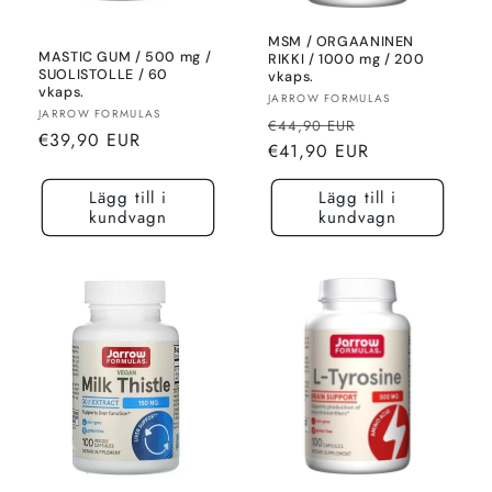
MSM / ORGAANINEN
MASTIC GUM / 500 mg /
RIKKI / 1000 mg / 200
SUOLISTOLLE / 60
vkaps.
vkaps.
Säljare:
JARROW FORMULAS
Säljare:
JARROW FORMULAS
Normalt
Rea-
€44,90 EUR
Normalt
€39,90 EUR
pris
pris
€41,90 EUR
pris
Lägg till i
Lägg till i
kundvagn
kundvagn