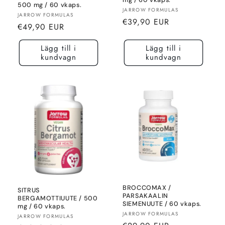
mg / 60 vkaps.
500 mg / 60 vkaps.
Säljare:
JARROW FORMULAS
Säljare:
JARROW FORMULAS
Normalt
€39,90 EUR
Normalt
€49,90 EUR
pris
pris
Lägg till i
Lägg till i
kundvagn
kundvagn
BROCCOMAX /
SITRUS
PARSAKAALIN
BERGAMOTTIUUTE / 500
SIEMENUUTE / 60 vkaps.
mg / 60 vkaps.
Säljare:
JARROW FORMULAS
Säljare:
JARROW FORMULAS