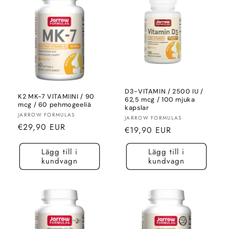
D3-VITAMIN / 2500 IU /
K2 MK-7 VITAMIINI / 90
62,5 mcg / 100 mjuka
mcg / 60 pehmogeeliä
kapslar
Säljare:
JARROW FORMULAS
Säljare:
JARROW FORMULAS
Normalt
€29,90 EUR
Normalt
€19,90 EUR
pris
pris
Lägg till i
Lägg till i
kundvagn
kundvagn