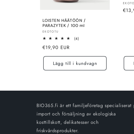
Sälja
EKOT
Norm
€13,
pris
LOISTEN HÄÄTÖÖN /
PARAZYTEK / 100 ml
Säljare:
EKOTOTU
4
(4)
totalt
Normalt
€19,90 EUR
recensioner
pris
Lägg till i kundvagn
BIO365.fi är ett familjeföretag specialiserat
import och försäljning av ekologiska
kosttillskott, delikatesser och
friskvårdsprodukter.