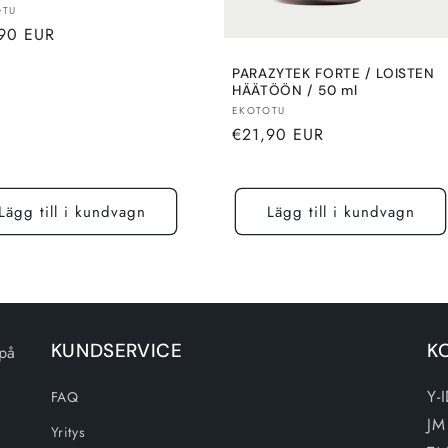
re:
OTU
alt
90 EUR
PARAZYTEK FORTE / LOISTEN
HÄÄTÖÖN / 50 ml
Säljare:
EKOTOTU
Normalt
€21,90 EUR
pris
Lägg till i kundvagn
Lägg till i kundvagn
KUNDSERVICE
K
 på
Y-
FAQ
JM
Yritys