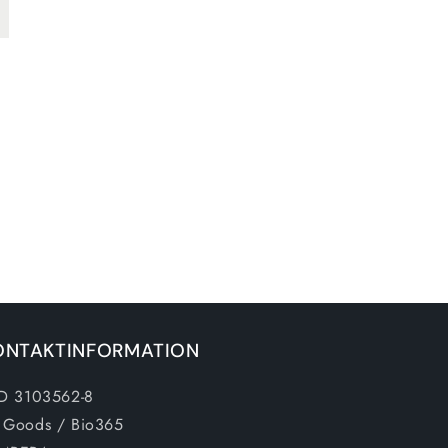
ONTAKTINFORMATION
ID 3103562-8
 Goods / Bio365