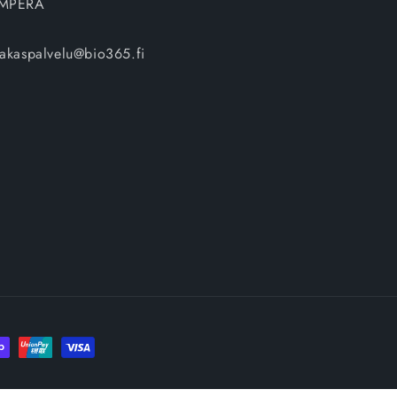
MPERA
iakaspalvelu@bio365.fi