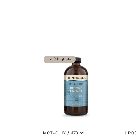
m
l
i
n
Tillfälligt ute
g
:
MCT-ÖLJY / 473 ml
LIPO