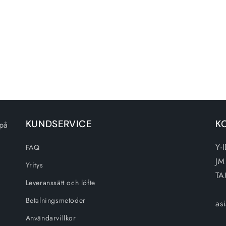
KUNDSERVICE
K
 på
Y-
FAQ
JM
Yritys
TA
Leveranssätt och löfte
Betalningsmetoder
as
Användarvillkor