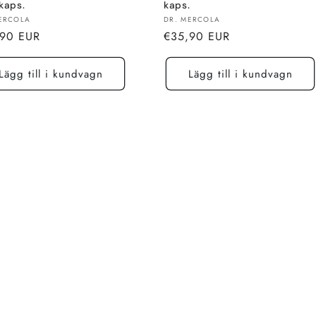
kaps.
kaps.
re:
Säljare:
ERCOLA
DR. MERCOLA
alt
Normalt
,90 EUR
€35,90 EUR
pris
Lägg till i kundvagn
Lägg till i kundvagn