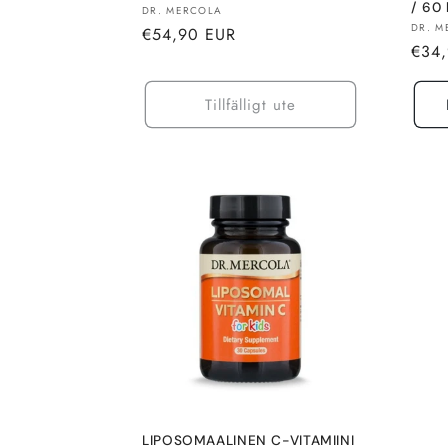
/ 60 
Säljare:
DR. MERCOLA
Sälja
DR. M
Normalt
€54,90 EUR
Norm
€34
pris
pris
Tillfälligt ute
LIPOSOMAALINEN C-VITAMIINI