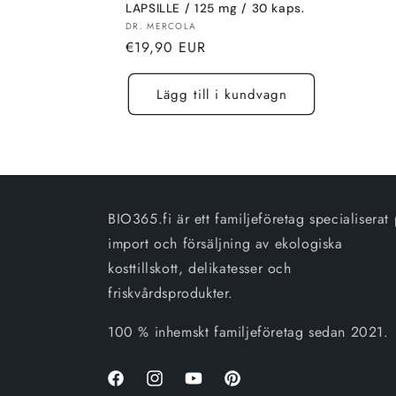
LAPSILLE / 125 mg / 30 kaps.
Säljare:
DR. MERCOLA
Normalt
€19,90 EUR
pris
Lägg till i kundvagn
BIO365.fi är ett familjeföretag specialiserat
import och försäljning av ekologiska
kosttillskott, delikatesser och
friskvårdsprodukter.
100 % inhemskt familjeföretag sedan 2021.
Facebook
Instagram
Youtube
Pinterest