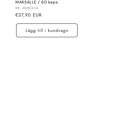
MAKSALLE / 60 kaps.
Säljare:
DR. MERCOLA
Normalt
€37,90 EUR
pris
Lägg till i kundvagn