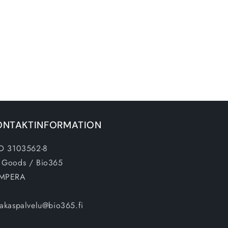
ONTAKTINFORMATION
ID 3103562-8
 Goods / Bio365
MPERA
iakaspalvelu@bio365.fi