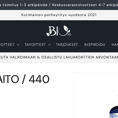
 toimitus 1-3 arkipäivää / Keskusvarastotuotteet 4-7 arkip
Kotimainen perheyritys vuodesta 2021
UOTTEET
TAVOITTEET
TARJOUKSET
INSPIROIDU
HA
KUTA VALIKOIMAAN & OSALLISTU LAHJAKORTTIEN ARVONTAA
ITO / 440
Siirry
tuotetietoihin