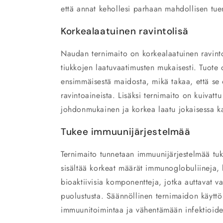
että annat kehollesi parhaan mahdollisen tue
Korkealaatuinen ravintolisä
Naudan ternimaito on korkealaatuinen ravinto
tiukkojen laatuvaatimusten mukaisesti. Tuote
ensimmäisestä maidosta, mikä takaa, että se o
ravintoaineista. Lisäksi ternimaito on kuivat
johdonmukainen ja korkea laatu jokaisessa ka
Tukee immuunijärjestelmää
Ternimaito tunnetaan immuunijärjestelmää tuk
sisältää korkeat määrät immunoglobuliineja, k
bioaktiivisia komponentteja, jotka auttavat v
puolustusta. Säännöllinen ternimaidon käytt
immuunitoimintaa ja vähentämään infektioiden