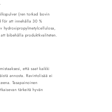
.
lkspulver (ren torkad bovin
d för att innehålla 30 %
av hydroxipropylmetylcellulosa,
r att bibehålla produktkvaliteten.
istaaksesi, että saat kaikki
täistä annosta. Ravintolisää ei
kkeena. Tasapainoinen
tkaisevan tärkeitä hyvän