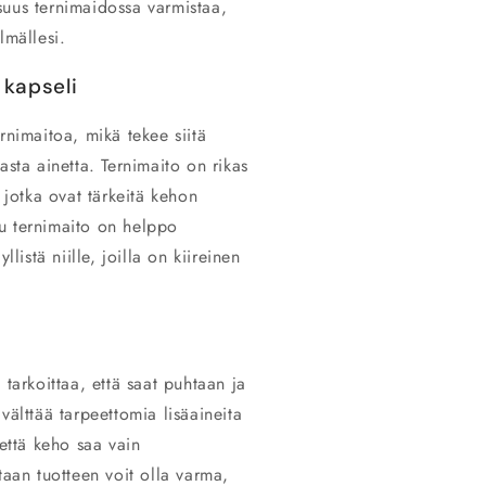
suus ternimaidossa varmistaa,
lmällesi.
 kapseli
rnimaitoa, mikä tekee siitä
asta ainetta. Ternimaito on rikas
 jotka ovat tärkeitä kehon
ttu ternimaito on helppo
listä niille, joilla on kiireinen
 tarkoittaa, että saat puhtaan ja
välttää tarpeettomia lisäaineita
 että keho saa vain
taan tuotteen voit olla varma,