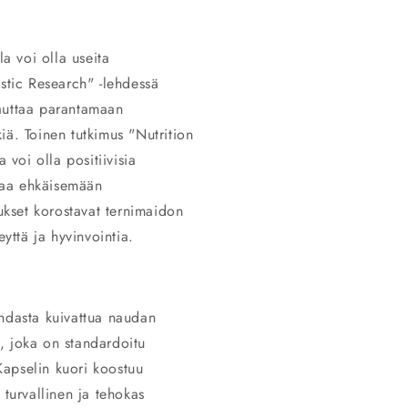
la voi olla useita
ostic Research" -lehdessä
i auttaa parantamaan
iä. Toinen tutkimus "Nutrition
 voi olla positiivisia
ttaa ehkäisemään
kset korostavat ternimaidon
eyttä ja hyvinvointia.
uhdasta kuivattua naudan
, joka on standardoitu
apselin kuori koostuu
 turvallinen ja tehokas