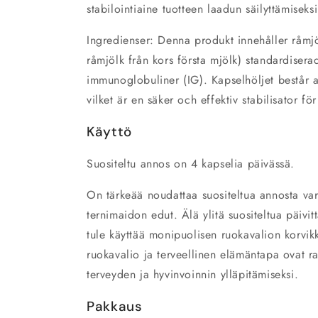
stabilointiaine tuotteen laadun säilyttämiseksi
Ingredienser: Denna produkt innehåller råmjö
råmjölk från kors första mjölk) standardisera
immunoglobuliner (IG). Kapselhöljet består 
vilket är en säker och effektiv stabilisator fö
Käyttö
Suositeltu annos on 4 kapselia päivässä.
On tärkeää noudattaa suositeltua annosta varm
ternimaidon edut. Älä ylitä suositeltua päivit
tule käyttää monipuolisen ruokavalion korvi
ruokavalio ja terveellinen elämäntapa ovat ra
terveyden ja hyvinvoinnin ylläpitämiseksi.
Pakkaus