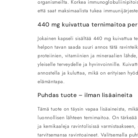
organismeilta. Korkea immunoglobuliinipitoi
että saat maksimaalista tukea immuunijärjeste
440 mg kuivattua ternimaitoa per
Jokainen kapseli sisältää 440 mg kuivattua te
helpon tavan saada suuri annos tätä ravinteik
proteiinien, vitamiinien ja mineraalien lähde,
yleiselle terveydelle ja hyvinvoinnille. Kuiva
annostella ja kuluttaa, mikä on erityisen hyödyl
elämäntapa.
Puhdas tuote – ilman lisäaineita
Tämä tuote on täysin vapaa lisäaineista, mikä
luonnollisen lähteen ternimaitoa. On tärkeää 
ja kemikaaleja ravintolisissä varmistaakseen,
tarvitsemansa ravintoaineet. Valitsemalla puh