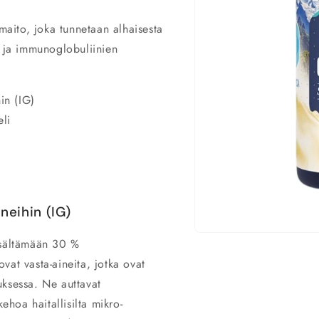
aito, joka tunnetaan alhaisesta
n ja immunoglobuliinien
in (IG)
eli
neihin (IG)
Avaa
isältämään 30 %
aineisto
1
vat vasta-aineita, jotka ovat
modaalisessa
ikkunassa
uksessa. Ne auttavat
ehoa haitallisilta mikro-