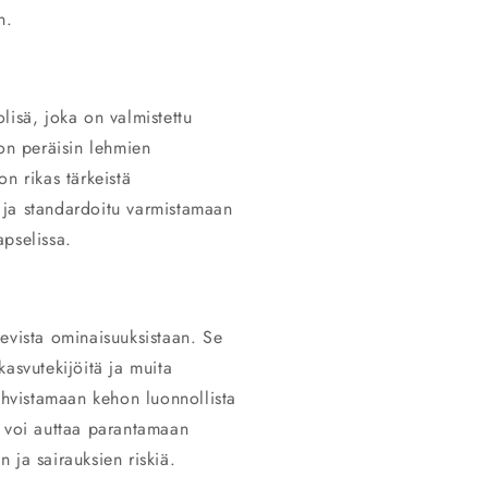
n.
lisä, joka on valmistettu
 on peräisin lehmien
n rikas tärkeistä
tu ja standardoitu varmistamaan
pselissa.
evista ominaisuuksistaan. Se
asvutekijöitä ja muita
ahvistamaan kehon luonnollista
ö voi auttaa parantamaan
 ja sairauksien riskiä.