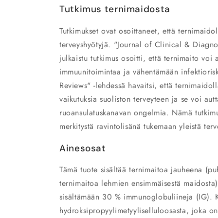
Tutkimus ternimaidosta
Tutkimukset ovat osoittaneet, että ternimaidol
terveyshyötyjä. "Journal of Clinical & Diagn
julkaistu tutkimus osoitti, että ternimaito vo
immuunitoimintaa ja vähentämään infektiorisk
Reviews" -lehdessä havaitsi, että ternimaidolla
vaikutuksia suoliston terveyteen ja se voi au
ruoansulatuskanavan ongelmia. Nämä tutkimu
merkitystä ravintolisänä tukemaan yleistä terv
Ainesosat
Tämä tuote sisältää ternimaitoa jauheena (p
ternimaitoa lehmien ensimmäisestä maidosta)
sisältämään 30 % immunoglobuliineja (IG). K
hydroksipropyylimetyyliselluloosasta, joka on