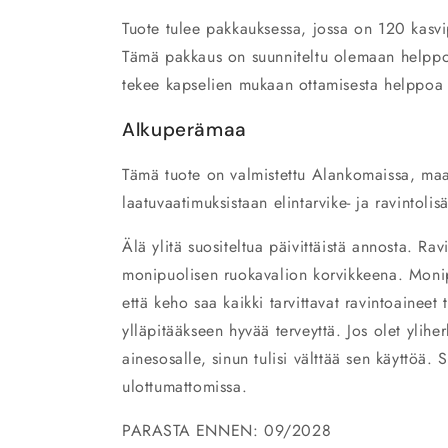
Tuote tulee pakkauksessa, jossa on 120 kasvi
Tämä pakkaus on suunniteltu olemaan helppok
tekee kapselien mukaan ottamisesta helppoa
Alkuperämaa
Tämä tuote on valmistettu Alankomaissa, maa
laatuvaatimuksistaan elintarvike- ja ravintoli
Älä ylitä suositeltua päivittäistä annosta. Rav
monipuolisen ruokavalion korvikkeena. Monip
että keho saa kaikki tarvittavat ravintoaineet
ylläpitääkseen hyvää terveyttä. Jos olet yliher
ainesosalle, sinun tulisi välttää sen käyttöä. 
ulottumattomissa.
PARASTA ENNEN: 09/2028