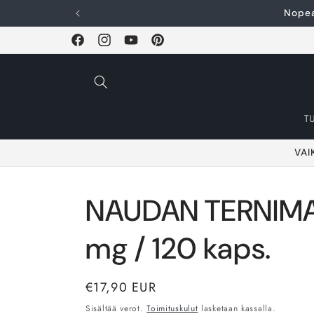
Ohita ja siirry
Nopea
sisältöön
Facebook
Instagram
YouTube
Pinterest
T
VAI
NAUDAN TERNIMA
mg / 120 kaps.
Normaalihinta
€17,90 EUR
Sisältää verot.
Toimituskulut
lasketaan kassalla.