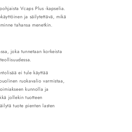
pohjaista Vcaps Plus -kapselia.
äyttöinen ja säilytettävä, mikä
 minne tahansa menetkin.
ssa, joka tunnetaan korkeista
säteollisuudessa.
intolisää ei tule käyttää
uolinen ruokavalio varmistaa,
 toimiakseen kunnolla ja
kkä jollekin tuotteen
Säilytä tuote pienten lasten