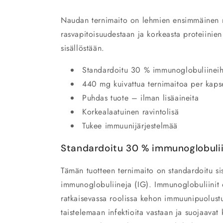
Naudan ternimaito on lehmien ensimmäinen m
rasvapitoisuudestaan ja korkeasta proteiinie
sisällöstään.
Standardoitu 30 % immunoglobuliineih
440 mg kuivattua ternimaitoa per kaps
Puhdas tuote – ilman lisäaineita
Korkealaatuinen ravintolisä
Tukee immuunijärjestelmää
Standardoitu 30 % immunoglobulii
Tämän tuotteen ternimaito on standardoitu s
immunoglobuliineja (IG). Immunoglobuliinit o
ratkaisevassa roolissa kehon immuunipuolust
taistelemaan infektioita vastaan ja suojaavat k