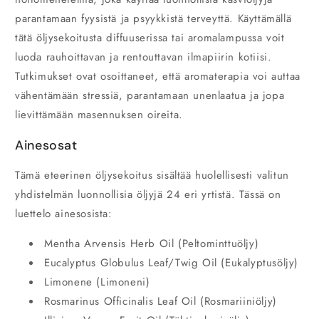
parantamaan fyysistä ja psyykkistä terveyttä. Käyttämällä
tätä öljysekoitusta diffuuserissa tai aromalampussa voit
luoda rauhoittavan ja rentouttavan ilmapiirin kotiisi.
Tutkimukset ovat osoittaneet, että aromaterapia voi auttaa
vähentämään stressiä, parantamaan unenlaatua ja jopa
lievittämään masennuksen oireita.
Ainesosat
Tämä eteerinen öljysekoitus sisältää huolellisesti valitun
yhdistelmän luonnollisia öljyjä 24 eri yrtistä. Tässä on
luettelo ainesosista:
Mentha Arvensis Herb Oil (Peltominttuöljy)
Eucalyptus Globulus Leaf/Twig Oil (Eukalyptusöljy)
Limonene (Limoneni)
Rosmarinus Officinalis Leaf Oil (Rosmariiniöljy)