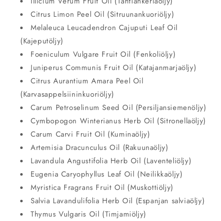
Illicium Verum Fruit Oil (Tähtiankeriaöljy)
Citrus Limon Peel Oil (Sitruunankuoriöljy)
Melaleuca Leucadendron Cajuputi Leaf Oil
(Kajeputöljy)
Foeniculum Vulgare Fruit Oil (Fenkoliöljy)
Juniperus Communis Fruit Oil (Katajanmarjaöljy)
Citrus Aurantium Amara Peel Oil
(Karvasappelsiininkuoriöljy)
Carum Petroselinum Seed Oil (Persiljansiemenöljy)
Cymbopogon Winterianus Herb Oil (Sitronellaöljy)
Carum Carvi Fruit Oil (Kuminaöljy)
Artemisia Dracunculus Oil (Rakuunaöljy)
Lavandula Angustifolia Herb Oil (Laventeliöljy)
Eugenia Caryophyllus Leaf Oil (Neilikkaöljy)
Myristica Fragrans Fruit Oil (Muskottiöljy)
Salvia Lavandulifolia Herb Oil (Espanjan salviaöljy)
Thymus Vulgaris Oil (Timjamiöljy)