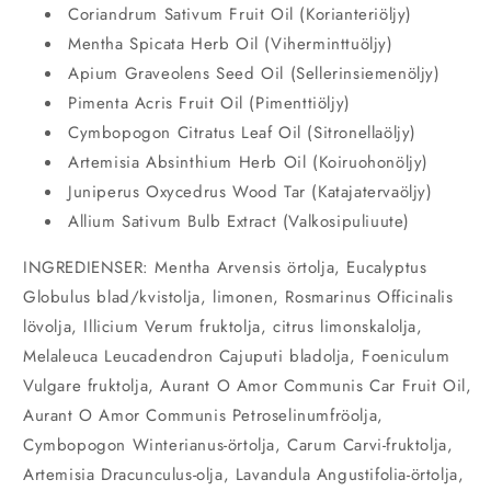
Coriandrum Sativum Fruit Oil (Korianteriöljy)
Mentha Spicata Herb Oil (Viherminttuöljy)
Apium Graveolens Seed Oil (Sellerinsiemenöljy)
Pimenta Acris Fruit Oil (Pimenttiöljy)
Cymbopogon Citratus Leaf Oil (Sitronellaöljy)
Artemisia Absinthium Herb Oil (Koiruohonöljy)
Juniperus Oxycedrus Wood Tar (Katajatervaöljy)
Allium Sativum Bulb Extract (Valkosipuliuute)
INGREDIENSER:
Mentha Arvensis örtolja, Eucalyptus
Globulus blad/kvistolja, limonen, Rosmarinus Officinalis
lövolja, Illicium Verum fruktolja, citrus limonskalolja,
Melaleuca Leucadendron Cajuputi bladolja, Foeniculum
Vulgare fruktolja, Aurant O Amor Communis Car Fruit Oil,
Aurant O Amor Communis Petroselinumfröolja,
Cymbopogon Winterianus-örtolja, Carum Carvi-fruktolja,
Artemisia Dracunculus-olja, Lavandula Angustifolia-örtolja,