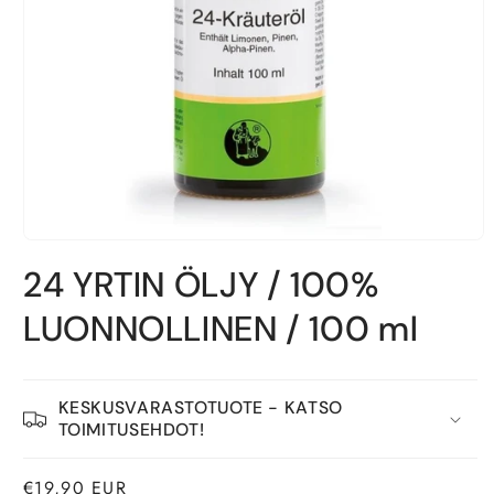
Avaa
aineisto
24 YRTIN ÖLJY / 100%
1
modaalisessa
ikkunassa
LUONNOLLINEN / 100 ml
KESKUSVARASTOTUOTE - KATSO
TOIMITUSEHDOT!
Normaalihinta
€19,90 EUR