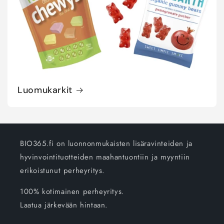
Luomukarkit
BIO365.fi on luonnonmukaisten lisäravinteiden ja
hyvinvointituotteiden maahantuontiin ja myyntiin
erikoistunut perheyritys.
100% kotimainen perheyritys.
Laatua järkevään hintaan.