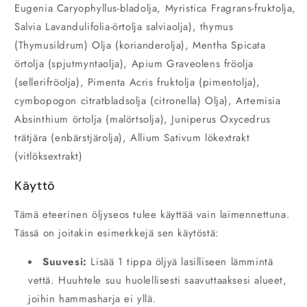
Eugenia Caryophyllus-bladolja, Myristica Fragrans-fruktolja,
Salvia Lavandulifolia-örtolja salviaolja), thymus
(Thymusildrum) Olja (korianderolja), Mentha Spicata
örtolja (spjutmyntaolja), Apium Graveolens fröolja
(sellerifröolja), Pimenta Acris fruktolja (pimentolja),
cymbopogon citratbladsolja (citronella) Olja), Artemisia
Absinthium örtolja (malörtsolja), Juniperus Oxycedrus
trätjära (enbärstjärolja), Allium Sativum lökextrakt
(vitlöksextrakt)
Käyttö
Tämä eteerinen öljyseos tulee käyttää vain laimennettuna.
Tässä on joitakin esimerkkejä sen käytöstä:
Suuvesi:
Lisää 1 tippa öljyä lasilliseen lämmintä
vettä. Huuhtele suu huolellisesti saavuttaaksesi alueet,
joihin hammasharja ei yllä.