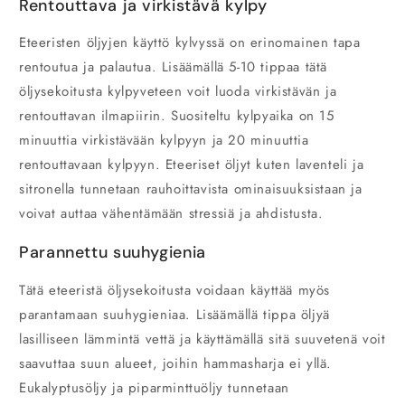
Rentouttava ja virkistävä kylpy
Eteeristen öljyjen käyttö kylvyssä on erinomainen tapa
rentoutua ja palautua. Lisäämällä 5-10 tippaa tätä
öljysekoitusta kylpyveteen voit luoda virkistävän ja
rentouttavan ilmapiirin. Suositeltu kylpyaika on 15
minuuttia virkistävään kylpyyn ja 20 minuuttia
rentouttavaan kylpyyn. Eteeriset öljyt kuten laventeli ja
sitronella tunnetaan rauhoittavista ominaisuuksistaan ja
voivat auttaa vähentämään stressiä ja ahdistusta.
Parannettu suuhygienia
Tätä eteeristä öljysekoitusta voidaan käyttää myös
parantamaan suuhygieniaa. Lisäämällä tippa öljyä
lasilliseen lämmintä vettä ja käyttämällä sitä suuvetenä voit
saavuttaa suun alueet, joihin hammasharja ei yllä.
Eukalyptusöljy ja piparminttuöljy tunnetaan