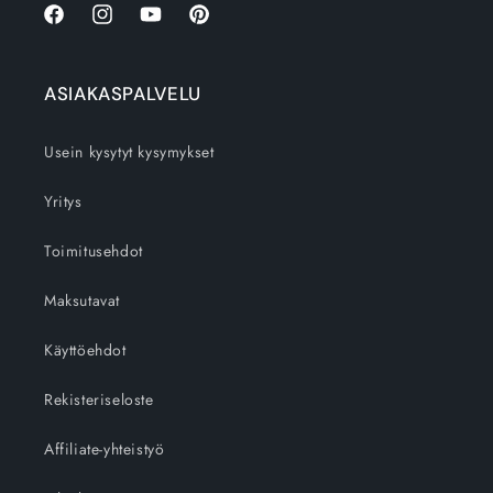
Facebook
Instagram
YouTube
Pinterest
ASIAKASPALVELU
Usein kysytyt kysymykset
Yritys
Toimitusehdot
Maksutavat
Käyttöehdot
Rekisteriseloste
Affiliate-yhteistyö