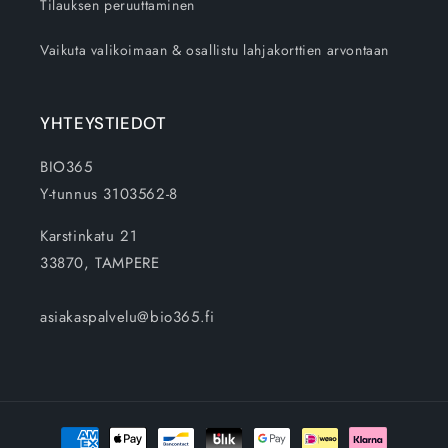
Tilauksen peruuttaminen
Vaikuta valikoimaan & osallistu lahjakorttien arvontaan
YHTEYSTIEDOT
BIO365
Y-tunnus 3103562-8
Karstinkatu 21
33870, TAMPERE
asiakaspalvelu@bio365.fi
Maksutavat