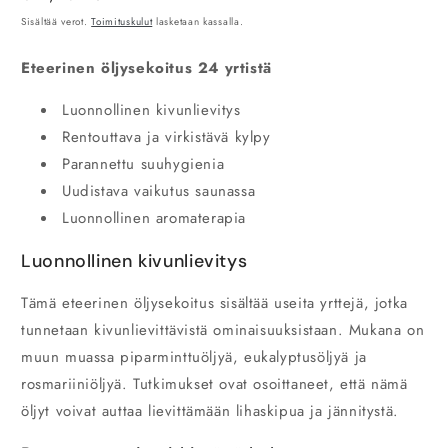
Sisältää verot.
Toimituskulut
lasketaan kassalla.
Eteerinen öljysekoitus 24 yrtistä
Luonnollinen kivunlievitys
Rentouttava ja virkistävä kylpy
Parannettu suuhygienia
Uudistava vaikutus saunassa
Luonnollinen aromaterapia
Luonnollinen kivunlievitys
Tämä eteerinen öljysekoitus sisältää useita yrttejä, jotka
tunnetaan kivunlievittävistä ominaisuuksistaan. Mukana on
muun muassa piparminttuöljyä, eukalyptusöljyä ja
rosmariiniöljyä. Tutkimukset ovat osoittaneet, että nämä
öljyt voivat auttaa lievittämään lihaskipua ja jännitystä.