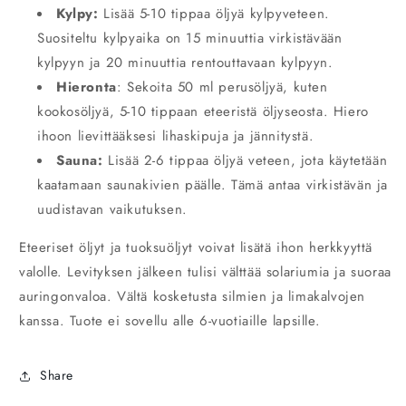
Kylpy:
Lisää 5-10 tippaa öljyä kylpyveteen.
Suositeltu kylpyaika on 15 minuuttia virkistävään
kylpyyn ja 20 minuuttia rentouttavaan kylpyyn.
Hieronta
: Sekoita 50 ml perusöljyä, kuten
kookosöljyä, 5-10 tippaan eteeristä öljyseosta. Hiero
ihoon lievittääksesi lihaskipuja ja jännitystä.
Sauna:
Lisää 2-6 tippaa öljyä veteen, jota käytetään
kaatamaan saunakivien päälle. Tämä antaa virkistävän ja
uudistavan vaikutuksen.
Eteeriset öljyt ja tuoksuöljyt voivat lisätä ihon herkkyyttä
valolle. Levityksen jälkeen tulisi välttää solariumia ja suoraa
auringonvaloa. Vältä kosketusta silmien ja limakalvojen
kanssa. Tuote ei sovellu alle 6-vuotiaille lapsille.
Share