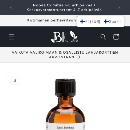
Ohita ja siirry
Nopea toimitus 1-3 arkipäivää /
I
sisältöön
Keskusvarastotuotteet 4-7 arkipäivää
Kotimainen perheyritys vuodesta 2021
FI (EUR)
Suomi
Ostoskori
VAIKUTA VALIKOIMAAN & OSALLISTU LAHJAKORTTIEN
ARVONTAAN
Siirry
tuotetietoihin