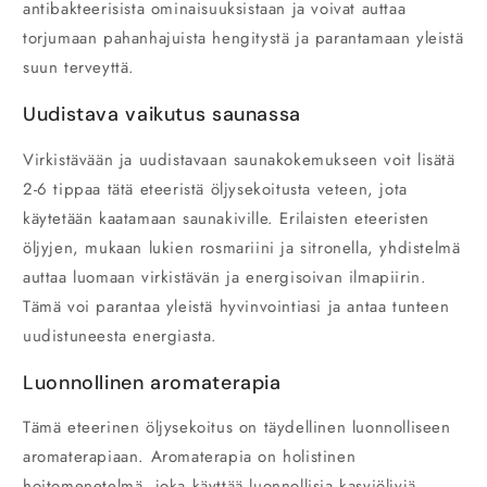
antibakteerisista ominaisuuksistaan ja voivat auttaa
torjumaan pahanhajuista hengitystä ja parantamaan yleistä
suun terveyttä.
Uudistava vaikutus saunassa
Virkistävään ja uudistavaan saunakokemukseen voit lisätä
2-6 tippaa tätä eteeristä öljysekoitusta veteen, jota
käytetään kaatamaan saunakiville. Erilaisten eteeristen
öljyjen, mukaan lukien rosmariini ja sitronella, yhdistelmä
auttaa luomaan virkistävän ja energisoivan ilmapiirin.
Tämä voi parantaa yleistä hyvinvointiasi ja antaa tunteen
uudistuneesta energiasta.
Luonnollinen aromaterapia
Tämä eteerinen öljysekoitus on täydellinen luonnolliseen
aromaterapiaan. Aromaterapia on holistinen
hoitomenetelmä, joka käyttää luonnollisia kasviöljyjä