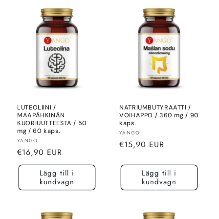
LUTEOLIINI /
NATRIUMBUTYRAATTI /
MAAPÄHKINÄN
VOIHAPPO / 360 mg / 90
KUORIUUTTEESTA / 50
kaps.
mg / 60 kaps.
Säljare:
YANGO
Säljare:
YANGO
Normalt
€15,90 EUR
Normalt
€16,90 EUR
pris
pris
Lägg till i
Lägg till i
kundvagn
kundvagn