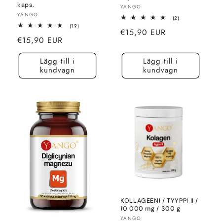
kaps.
Säljare:
YANGO
Säljare:
YANGO
2
(2)
totalt
19
(19)
Normalt
€15,90 EUR
recensioner
totalt
Normalt
€15,90 EUR
recensioner
pris
pris
Lägg till i
Lägg till i
kundvagn
kundvagn
KOLLAGEENI / TYYPPI II /
10 000 mg / 300 g
Säljare:
YANGO