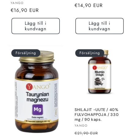
Säljare:
YANGO
Normalt
€14,90 EUR
Normalt
€16,90 EUR
pris
pris
Lägg till i
Lägg till i
kundvagn
kundvagn
Försäljning
Försäljning
SHILAJIT -UUTE / 40%
FULVOHAPPOJA / 330
mg / 90 kaps.
Säljare:
YANGO
Normalt
Rea-
€21,90 EUR