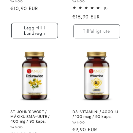
Säljare:
Säljare:
YANGO
YANGO
Normalt
€10,90 EUR
1
(1)
totalt
pris
Normalt
€15,90 EUR
recensioner
pris
Lägg till i
Tillfälligt ute
kundvagn
ST. JOHN´S WORT /
D3-VITAMIINI / 4000 IU
MÄKIKUISMA-UUTE /
/ 100 mcg / 90 kaps.
400 mg / 90 kaps.
Säljare:
YANGO
Säljare:
YANGO
Normalt
€9,90 EUR