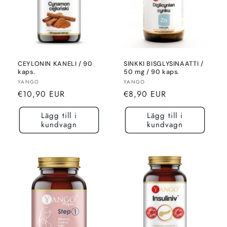
CEYLONIN KANELI / 90
SINKKI BISGLYSINAATTI /
kaps.
50 mg / 90 kaps.
Säljare:
Säljare:
YANGO
YANGO
Normalt
Normalt
€10,90 EUR
€8,90 EUR
pris
pris
Lägg till i
Lägg till i
kundvagn
kundvagn