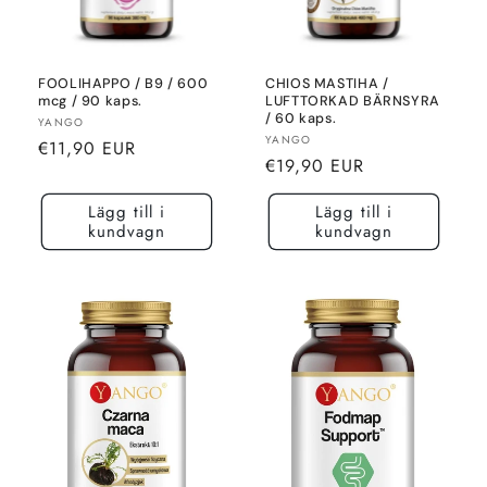
FOOLIHAPPO / B9 / 600
CHIOS MASTIHA /
mcg / 90 kaps.
LUFTTORKAD BÄRNSYRA
/ 60 kaps.
Säljare:
YANGO
Säljare:
YANGO
Normalt
€11,90 EUR
Normalt
€19,90 EUR
pris
pris
Lägg till i
Lägg till i
kundvagn
kundvagn