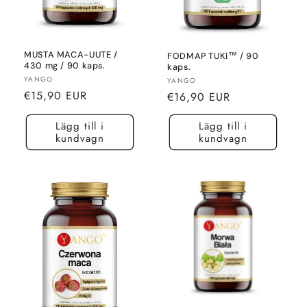
MUSTA MACA-UUTE /
FODMAP TUKI™ / 90
430 mg / 90 kaps.
kaps.
Säljare:
YANGO
Säljare:
YANGO
Normalt
€15,90 EUR
Normalt
€16,90 EUR
pris
pris
Lägg till i
Lägg till i
kundvagn
kundvagn