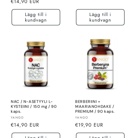
Normalt
€14,90 EUR
pris
pris
Lägg till i
Lägg till i
kundvagn
kundvagn
NAC / N-ASETYYLI L-
BERBERIINI +
KYSTEIINI / 150 mg / 90
MAARIANOHDAKE /
kaps.
PREMIUM / 90 kaps.
Säljare:
Säljare:
YANGO
YANGO
Normalt
Normalt
€14,90 EUR
€19,90 EUR
pris
pris
Lägg till i
Lägg till i