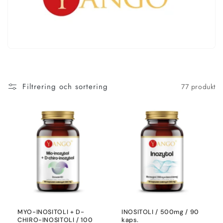
n
g
:
Filtrering och sortering
77 produkt
MYO-INOSITOLI + D-
INOSITOLI / 500mg / 90
CHIRO-INOSITOLI / 100
kaps.