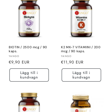
BIOTIN / 2500 mcg / 90
K2 MK-7 VITAMIINI / 200
kaps.
mcg / 90 kaps.
Säljare:
Säljare:
YANGO
YANGO
Normalt
Normalt
€9,90 EUR
€11,90 EUR
pris
pris
Lägg till i
Lägg till i
kundvagn
kundvagn