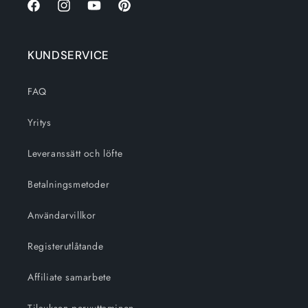
Facebook
Instagram
Youtube
Pinterest
KUNDSERVICE
FAQ
Yritys
Leveranssätt och löfte
Betalningsmetoder
Användarvillkor
Registerutlåtande
Affiliate samarbete
Tilauksen peruuttaminen