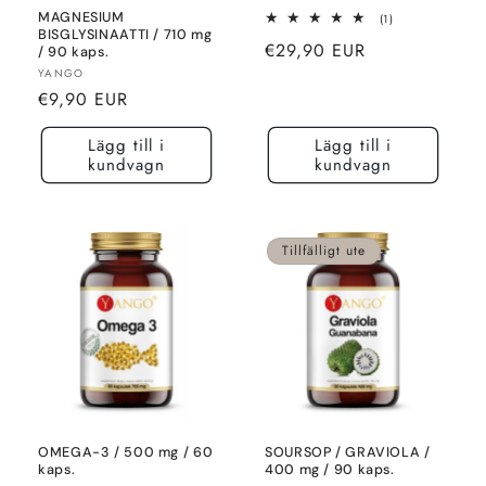
MAGNESIUM
1
(1)
totalt
BISGLYSINAATTI / 710 mg
Normalt
€29,90 EUR
recensioner
/ 90 kaps.
pris
Säljare:
YANGO
Normalt
€9,90 EUR
pris
Lägg till i
Lägg till i
kundvagn
kundvagn
Tillfälligt ute
OMEGA-3 / 500 mg / 60
SOURSOP / GRAVIOLA /
kaps.
400 mg / 90 kaps.