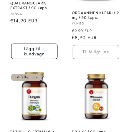
QUADRANGULARIS
EXTRAKT / 90 kaps.
ORGAANINEN KUPARI / 2
Säljare:
YANGO
mg / 90 kaps.
Normalt
€14,90 EUR
Säljare:
YANGO
pris
Normalt
Rea-
€9,90 EUR
pris
pris
€8,90 EUR
Lägg till i
Tillfälligt ute
kundvagn
Tillfälligt ute
RUTIINI + C-VITAMIINI +
D3 + K2 / 90 kaps.