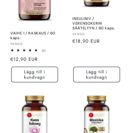
INSULINIV /
VERENSOKERIN
SÄÄTELYYN / 90 kaps.
VAIHE 1 / RASKAUS / 60
Säljare:
YANGO
kaps.
Normalt
€18,90 EUR
Säljare:
YANGO
pris
1
(1)
totalt
Normalt
€12,90 EUR
recensioner
pris
Lägg till i
Lägg till i
kundvagn
kundvagn