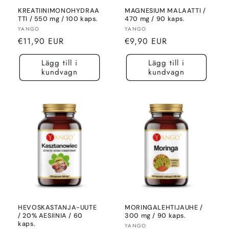
KREATIINIMONOHYDRAA
MAGNESIUM MALAATTI /
TTI / 550 mg / 100 kaps.
470 mg / 90 kaps.
Säljare:
Säljare:
YANGO
YANGO
Normalt
Normalt
€11,90 EUR
€9,90 EUR
pris
pris
Lägg till i
Lägg till i
kundvagn
kundvagn
HEVOSKASTANJA-UUTE
MORINGALEHTIJAUHE /
/ 20% AESIINIA / 60
300 mg / 90 kaps.
kaps.
Säljare:
YANGO