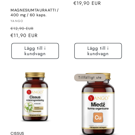
pris
pris
€19,90 EUR
MAGNESIUMTAURAATTI /
400 mg / 60 kaps.
Säljare:
YANGO
Normalt
Rea-
€12,90 EUR
pris
pris
€11,90 EUR
Lägg till i
Lägg till i
kundvagn
kundvagn
Tillfälligt ute
CISSUS