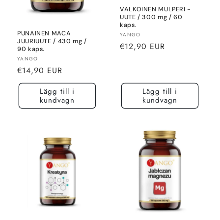
VALKOINEN MULPERI -
UUTE / 300 mg / 60
kaps.
PUNAINEN MACA
Säljare:
YANGO
JUURIUUTE / 430 mg /
Normalt
€12,90 EUR
90 kaps.
pris
Säljare:
YANGO
Normalt
€14,90 EUR
pris
Lägg till i
Lägg till i
kundvagn
kundvagn