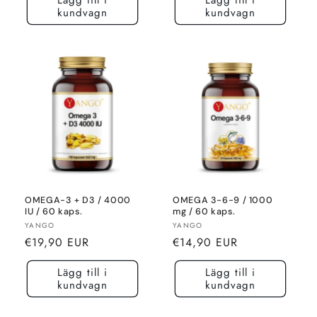
kundvagn
kundvagn
OMEGA-3 + D3 / 4000
OMEGA 3-6-9 / 1000
IU / 60 kaps.
mg / 60 kaps.
Säljare:
Säljare:
YANGO
YANGO
Normalt
Normalt
€19,90 EUR
€14,90 EUR
pris
pris
Lägg till i
Lägg till i
kundvagn
kundvagn