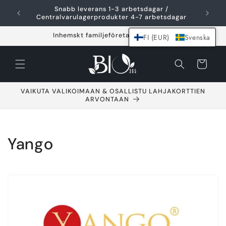
Hoppa över och
Snabb leverans 1-3 arbetsdagar /
F
gå till innehållet
Centralvarulagerprodukter 4-7 arbetsdagar
Inhemskt familjeföretag sedan 2021
FI (EUR)
Svenska
Varukorg
VAIKUTA VALIKOIMAAN & OSALLISTU LAHJAKORTTIEN
ARVONTAAN
S
Yango
a
m
l
i