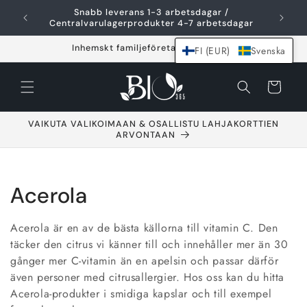
Hoppa över och
Snabb leverans 1-3 arbetsdagar /
F
gå till innehållet
Centralvarulagerprodukter 4-7 arbetsdagar
Inhemskt familjeföretag sedan 2021
FI (EUR)
Svenska
Varukorg
VAIKUTA VALIKOIMAAN & OSALLISTU LAHJAKORTTIEN
ARVONTAAN
S
Acerola
a
Acerola är en av de bästa källorna till vitamin C. Den
m
täcker den citrus vi känner till och innehåller mer än 30
gånger mer C-vitamin än en apelsin och passar därför
l
även personer med citrusallergier. Hos oss kan du hitta
Acerola-produkter i smidiga kapslar och till exempel
i