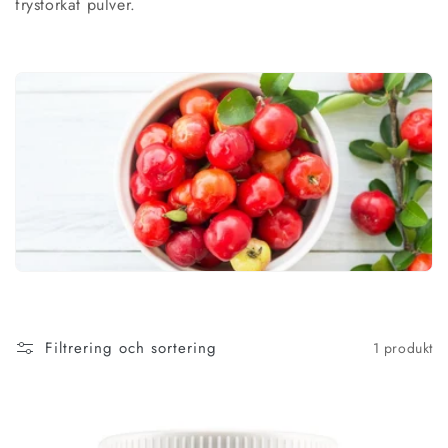
frystorkat pulver.
n
g
:
Filtrering och sortering
1 produkt