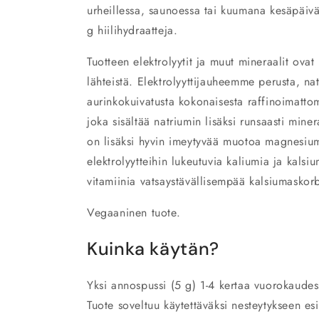
urheillessa, saunoessa tai kuumana kesäpäivä
g hiilihydraatteja.
Tuotteen elektrolyytit ja muut mineraalit ovat 
lähteistä. Elektrolyyttijauheemme perusta, n
aurinkokuivatusta kokonaisesta raffinoimatt
joka sisältää natriumin lisäksi runsaasti mine
on lisäksi hyvin imeytyvää muotoa magnesium
elektrolyytteihin lukeutuvia kaliumia ja kalsi
vitamiinia vatsaystävällisempää kalsiumaskorb
Vegaaninen tuote.
Kuinka käytän?
Yksi annospussi (5 g) 1-4 kertaa vuorokaudess
Tuote soveltuu käytettäväksi nesteytykseen es