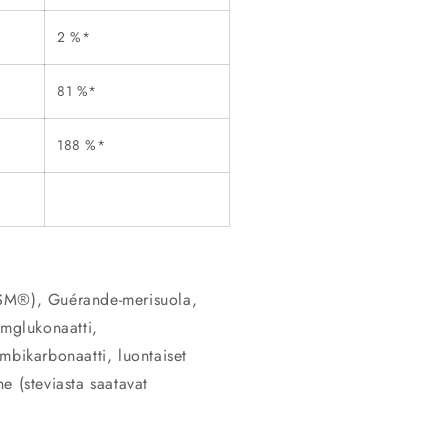
2 %*
81 %*
188 %*
MSM®), Guérande-merisuola,
mglukonaatti,
mbikarbonaatti, luontaiset
ne (steviasta saatavat