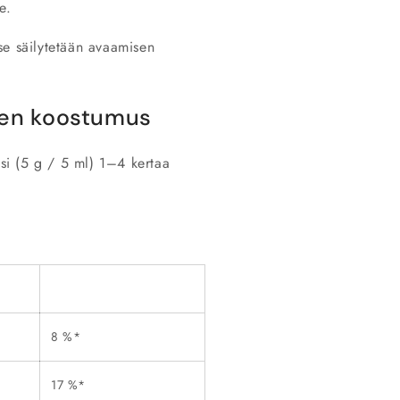
me.
se säilytetään avaamisen
teen koostumus
si (5 g / 5 ml) 1–4 kertaa
8 %*
17 %*