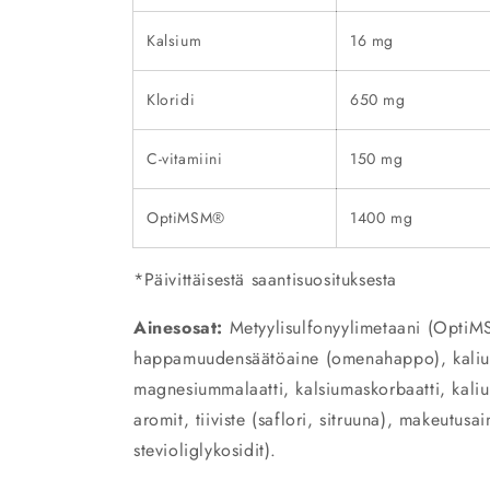
Kalsium
16 mg
Kloridi
650 mg
C-vitamiini
150 mg
OptiMSM
®
1400 mg
*Päivittäisestä saantisuosituksesta
Ainesosat:
Metyylisulfonyylimetaani (Opti
happamuudensäätöaine (omenahappo), kaliu
magnesiummalaatti, kalsiumaskorbaatti, kaliu
aromit, tiiviste (saflori, sitruuna), makeutusai
stevioliglykosidit).