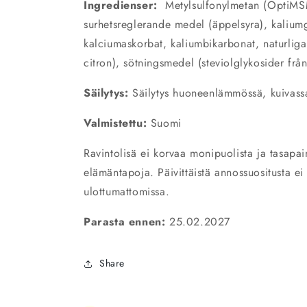
Ingredienser:
Metylsulfonylmetan (OptiMS
surhetsreglerande medel (äppelsyra), kaliu
kalciumaskorbat, kaliumbikarbonat, naturliga 
citron), sötningsmedel (steviolglykosider från
Säilytys:
Säilytys huoneenlämmössä, kuivassa
Valmistettu:
Suomi
Ravintolisä ei korvaa monipuolista ja tasapai
elämäntapoja. Päivittäistä annossuositusta ei t
ulottumattomissa.
Parasta ennen:
25.02.2027
Share