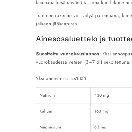
kuumana kesäpäivänä tai aina kun hikoilem
Tuotteen rakenne voi säilyä parempana, kun 
jälkeen jääkaapissa.
Ainesosaluettelo ja tuot
Suositeltu vuorokausiannos:
Yksi annospus
vuorokaudessa veteen (3–7 dl) sekoitettuna.
Yksi annospussi sisältää:
Natrium
430 mg
Kalium
163 mg
Magnesium
63 mg