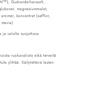
M™), Guérande-havssalt,
mglukonat, magnesiummalat,
aromer, koncentrat (safflor,
 stevia)
 ja valolta suojattuna
noista ruokavaliota eikä terveitä
ule ylittää. Säilytettävä lasten