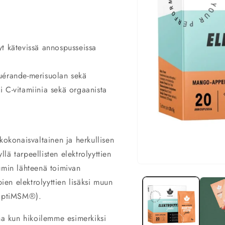
yt kätevissä annospusseissa
Guérande-merisuolan sekä
i C-vitamiinia sekä orgaanista
kokonaisvaltainen ja herkullisen
ä tarpeellisten elektrolyyttien
umin lähteenä toimivan
Avaa
aineisto
en elektrolyyttien lisäksi muun
1
modaalisessa
(OptiMSM®).
ikkunassa
ina kun hikoilemme esimerkiksi