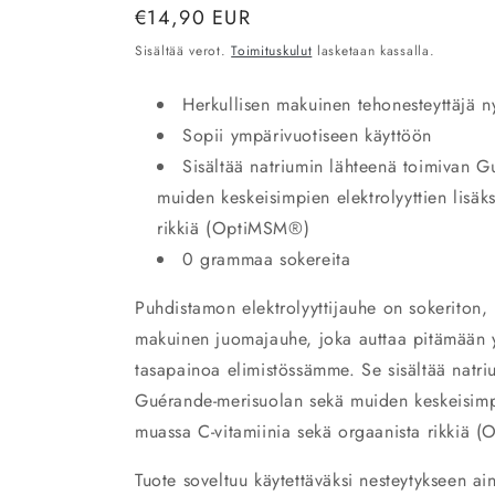
Normaalihinta
€14,90 EUR
Sisältää verot.
Toimituskulut
lasketaan kassalla.
Herkullisen makuinen tehonesteyttäjä n
Sopii ympärivuotiseen käyttöön
Sisältää natriumin lähteenä toimivan 
muiden keskeisimpien elektrolyyttien lisäks
rikkiä (OptiMSM®)
0 grammaa sokereita
Puhdistamon elektrolyyttijauhe on sokeriton, 
makuinen juomajauhe, joka auttaa pitämään yll
tasapainoa elimistössämme. Se sisältää natri
Guérande-merisuolan sekä muiden keskeisimpi
muassa C-vitamiinia sekä orgaanista rikkiä 
Tuote soveltuu käytettäväksi nesteytykseen a