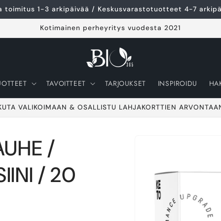
 toimitus 1-3 arkipäivää / Keskusvarastotuotteet 4-7 arkip
Kotimainen perheyritys vuodesta 2021
UOTTEET
TAVOITTEET
TARJOUKSET
INSPIROIDU
HA
KUTA VALIKOIMAAN & OSALLISTU LAHJAKORTTIEN ARVONTAA
AUHE /
Siirry
tuotetietoihin
INI / 20