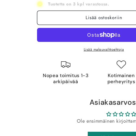
Tuotetta on 3 kpl varastossa.
Lisää ostoskoriin
Lisää maksuvaihtoehtoja
Nopea toimitus 1-3
Kotimainen
arkipäivää
perheyritys
Asiakasarvos
Ole ensimmäinen kirjoitta