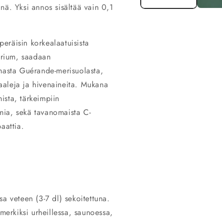
nä. Yksi annos sisältää vain 0,1
peräisin korkealaatuisista
atrium, saadaan
omasta Guérande-merisuolasta,
raaleja ja hivenaineita. Mukana
ista, tärkeimpiin
umia, sekä tavanomaista C-
aattia.
a veteen (3-7 dl) sekoitettuna.
imerkiksi urheillessa, saunoessa,