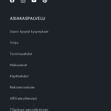
Facebook
Instagram
YouTube
Pinterest
ASIAKASPALVELU
Usein kysytyt kysymykset
Yritys
Toimitusehdot
Maksutavat
Käyttöehdot
Rekisteriseloste
Affiliate-yhteistyö
Tilauksen peruuttaminen