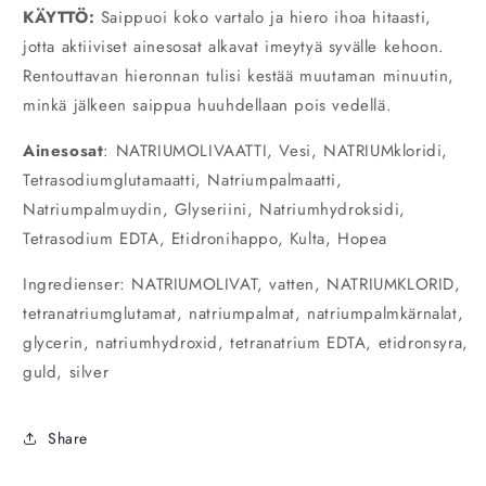
KÄYTTÖ:
Saippuoi koko vartalo ja hiero ihoa hitaasti,
jotta aktiiviset ainesosat alkavat imeytyä syvälle kehoon.
Rentouttavan hieronnan tulisi kestää muutaman minuutin,
minkä jälkeen saippua huuhdellaan pois vedellä.
Ainesosat
: NATRIUMOLIVAATTI, Vesi, NATRIUMkloridi,
Tetrasodiumglutamaatti, Natriumpalmaatti,
Natriumpalmuydin, Glyseriini, Natriumhydroksidi,
Tetrasodium EDTA, Etidronihappo, Kulta, Hopea
Ingredienser: NATRIUMOLIVAT, vatten, NATRIUMKLORID,
tetranatriumglutamat, natriumpalmat, natriumpalmkärnalat,
glycerin, natriumhydroxid, tetranatrium EDTA, etidronsyra,
guld, silver
Share