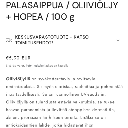
PALASAIPPUA / OLIIVIÖLJY
1
modaalisessa
ikkunassa
+ HOPEA / 100 g
KESKUSVARASTOTUOTE - KATSO
TOIMITUSEHDOT!
Normaalihinta
€5,90 EUR
Sisältää verot.
Toimituskulut
lasketaan kassalla.
Oliiviöljyllä
on syväkosteuttavia ja ravitsevia
ominaisuuksia. Se myös uudistaa, rauhoittaa ja pehmentää
ihoa täydellisesti. Se on luonnollinen UV-suodatin.
Oliiviöljyllä on tulehdusta estäviä vaikutuksia, se tukee
haavan paranemista ja lievittää atooppisen dermatiitin,
aknen, psoriaasin tai hilseen oireita. Lisäksi se on
antioksidanttien lähde, jotka hidastavat ihon