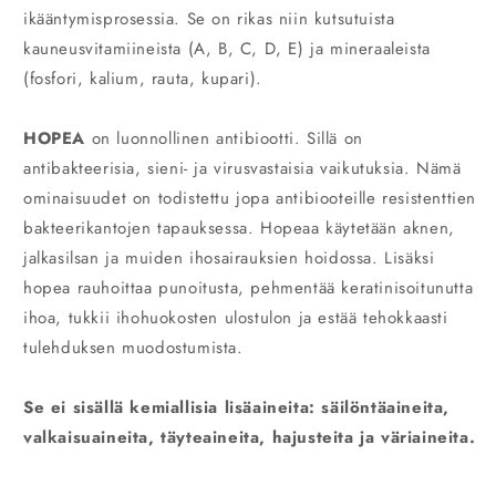
ikääntymisprosessia. Se on rikas niin kutsutuista
kauneusvitamiineista (A, B, C, D, E) ja mineraaleista
(fosfori, kalium, rauta, kupari).
HOPEA
on luonnollinen antibiootti. Sillä on
antibakteerisia, sieni- ja virusvastaisia vaikutuksia. Nämä
ominaisuudet on todistettu jopa antibiooteille resistenttien
bakteerikantojen tapauksessa. Hopeaa käytetään aknen,
jalkasilsan ja muiden ihosairauksien hoidossa. Lisäksi
hopea rauhoittaa punoitusta, pehmentää keratinisoitunutta
ihoa, tukkii ihohuokosten ulostulon ja estää tehokkaasti
tulehduksen muodostumista.
Se ei sisällä kemiallisia lisäaineita: säilöntäaineita,
valkaisuaineita, täyteaineita, hajusteita ja väriaineita.