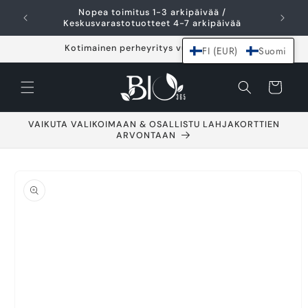
Ohita ja siirry
Nopea toimitus 1-3 arkipäivää /
I
sisältöön
Keskusvarastotuotteet 4-7 arkipäivää
Kotimainen perheyritys vuodesta 2021
FI (EUR)
Suomi
Ostoskori
VAIKUTA VALIKOIMAAN & OSALLISTU LAHJAKORTTIEN
ARVONTAAN
Siirry
tuotetietoihin