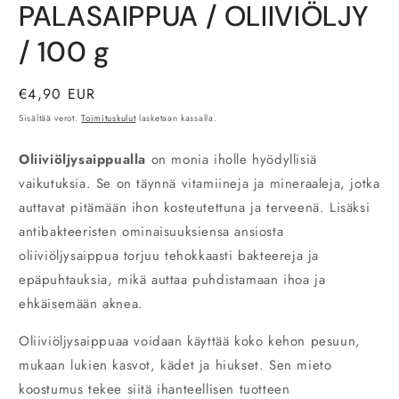
PALASAIPPUA / OLIIVIÖLJY
1
modaalisessa
ikkunassa
/ 100 g
Normaalihinta
€4,90 EUR
Sisältää verot.
Toimituskulut
lasketaan kassalla.
Oliiviöljysaippualla
on monia iholle hyödyllisiä
vaikutuksia. Se on täynnä vitamiineja ja mineraaleja, jotka
auttavat pitämään ihon kosteutettuna ja terveenä. Lisäksi
antibakteeristen ominaisuuksiensa ansiosta
oliiviöljysaippua torjuu tehokkaasti bakteereja ja
epäpuhtauksia, mikä auttaa puhdistamaan ihoa ja
ehkäisemään aknea.
Oliiviöljysaippuaa voidaan käyttää koko kehon pesuun,
mukaan lukien kasvot, kädet ja hiukset. Sen mieto
koostumus tekee siitä ihanteellisen tuotteen