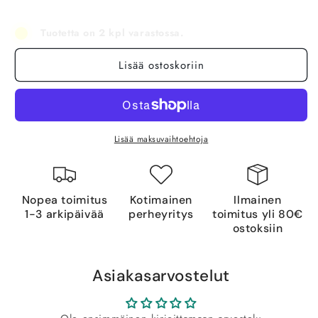
Tuotetta on 2 kpl varastossa.
Lisää ostoskoriin
Lisää maksuvaihtoehtoja
Nopea toimitus
Kotimainen
Ilmainen
1-3 arkipäivää
perheyritys
toimitus yli 80€
ostoksiin
Asiakasarvostelut