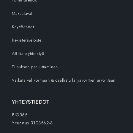
Toimitusehdot
Maksutavat
Käyttöehdot
Rekisteriseloste
Affiliate-yhteistyö
Tilauksen peruuttaminen
Vaikuta valikoimaan & osallistu lahjakorttien arvontaan
YHTEYSTIEDOT
BIO365
Y-tunnus 3103562-8