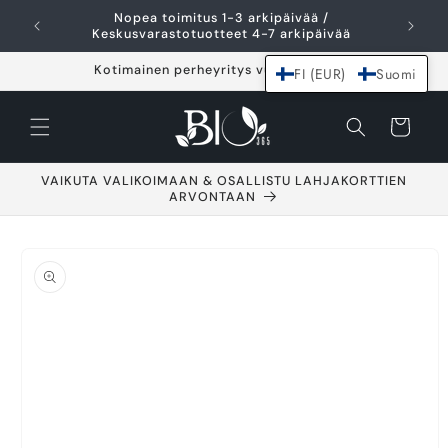
Ohita ja siirry
Nopea toimitus 1-3 arkipäivää /
I
sisältöön
Keskusvarastotuotteet 4-7 arkipäivää
Kotimainen perheyritys vuodesta 2021
FI (EUR)
Suomi
Ostoskori
VAIKUTA VALIKOIMAAN & OSALLISTU LAHJAKORTTIEN
ARVONTAAN
Siirry
tuotetietoihin