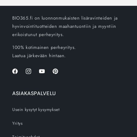
BIO365.fi on luonnonmukaisten lisäravinteiden ja
hyvinvointituotteiden maahantuontiin ja myyntiin
erikoistunut perheyritys.
100% kotimainen perheyritys.
Laatua järkevään hintaan.
Facebook
Instagram
YouTube
Pinterest
ASIAKASPALVELU
Usein kysytyt kysymykset
Yritys