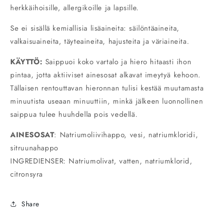
herkkäihoisille, allergikoille ja lapsille.
Se ei sisällä kemiallisia lisäaineita: säilöntäaineita,
valkaisuaineita, täyteaineita, hajusteita ja väriaineita.
KÄYTTÖ:
Saippuoi koko vartalo ja hiero hitaasti ihon
pintaa, jotta aktiiviset ainesosat alkavat imeytyä kehoon.
Tällaisen rentouttavan hieronnan tulisi kestää muutamasta
minuutista useaan minuuttiin, minkä jälkeen luonnollinen
saippua tulee huuhdella pois vedellä.
AINESOSAT
: Natriumoliivihappo, vesi, natriumkloridi,
sitruunahappo
INGREDIENSER: Natriumolivat, vatten, natriumklorid,
citronsyra
Share