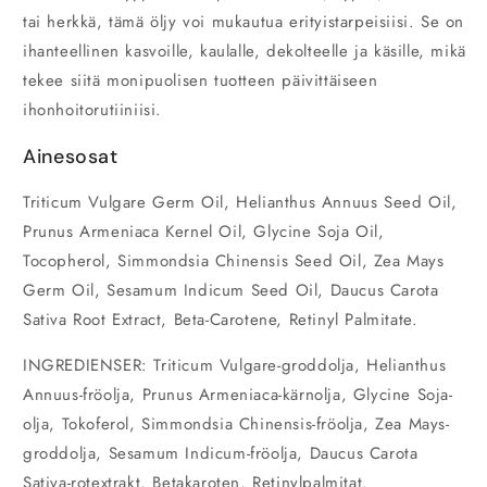
tai herkkä, tämä öljy voi mukautua erityistarpeisiisi. Se on
ihanteellinen kasvoille, kaulalle, dekolteelle ja käsille, mikä
tekee siitä monipuolisen tuotteen päivittäiseen
ihonhoitorutiiniisi.
Ainesosat
Triticum Vulgare Germ Oil, Helianthus Annuus Seed Oil,
Prunus Armeniaca Kernel Oil, Glycine Soja Oil,
Tocopherol, Simmondsia Chinensis Seed Oil, Zea Mays
Germ Oil, Sesamum Indicum Seed Oil, Daucus Carota
Sativa Root Extract, Beta-Carotene, Retinyl Palmitate.
INGREDIENSER:
Triticum Vulgare-groddolja, Helianthus
Annuus-fröolja, Prunus Armeniaca-kärnolja, Glycine Soja-
olja, Tokoferol, Simmondsia Chinensis-fröolja, Zea Mays-
groddolja, Sesamum Indicum-fröolja, Daucus Carota
Sativa-rotextrakt, Betakaroten, Retinylpalmitat.