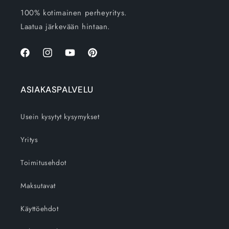
100% kotimainen perheyritys.
Laatua järkevään hintaan.
Facebook
Instagram
YouTube
Pinterest
ASIAKASPALVELU
Usein kysytyt kysymykset
Yritys
Toimitusehdot
Maksutavat
Käyttöehdot