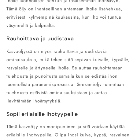
iholle luonnollisen hehkun ja tasaisemman ihonsävyn.
Tämä öljy on ihanteellinen antamaan iholle lisähehkua,
erityisesti kylmempinä kuukausina, kun iho voi tuntua
väsyneeltä ja kalpealta.
Rauhoittava ja uudistava
Kasvoöljyssä on myös rauhoittavia ja uudistavia
ominaisuuksia, mikä tekee siitä sopivan kuivalle, kypsälle,
rasvaiselle ja ärtyneelle iholle. Se auttaa rauhoittamaan
tulehdusta ja punoitusta samalla kun se edistää ihon
luonnollista paranemisprosessia. Seesamiöljy tunnetaan
tulehdusta estävistä ominaisuuksistaan ja auttaa
lievittämään ihoärsytyksiä.
Sopii erilaisille ihotyypeille
Tämä kasvoöljy on monipuolinen ja sitä voidaan käyttää
erilaisille ihotyypeille. Olipa ihosi kuiva, kypsä, rasvainen