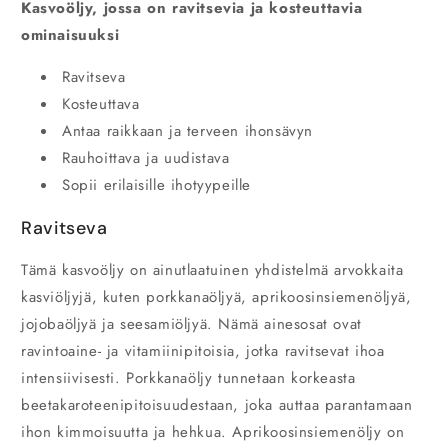
Kasvoöljy, jossa on ravitsevia ja kosteuttavia
ominaisuuksi
Ravitseva
Kosteuttava
Antaa raikkaan ja terveen ihonsävyn
Rauhoittava ja uudistava
Sopii erilaisille ihotyypeille
Ravitseva
Tämä kasvoöljy on ainutlaatuinen yhdistelmä arvokkaita
kasviöljyjä, kuten porkkanaöljyä, aprikoosinsiemenöljyä,
jojobaöljyä ja seesamiöljyä. Nämä ainesosat ovat
ravintoaine- ja vitamiinipitoisia, jotka ravitsevat ihoa
intensiivisesti. Porkkanaöljy tunnetaan korkeasta
beetakaroteenipitoisuudestaan, joka auttaa parantamaan
ihon kimmoisuutta ja hehkua. Aprikoosinsiemenöljy on