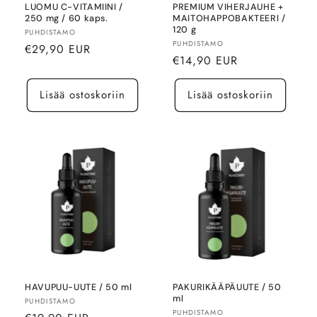
LUOMU C-VITAMIINI /
PREMIUM VIHERJAUHE +
250 mg / 60 kaps.
MAITOHAPPOBAKTEERI /
120 g
Myyjä:
PUHDISTAMO
Myyjä:
PUHDISTAMO
Normaalihinta
€29,90 EUR
Normaalihinta
€14,90 EUR
Lisää ostoskoriin
Lisää ostoskoriin
HAVUPUU-UUTE / 50 ml
PAKURIKÄÄPÄUUTE / 50
ml
Myyjä:
PUHDISTAMO
Myyjä:
PUHDISTAMO