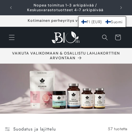
Ohita ja siirry
Nopea toimitus 1-3 arkipäivää /
I
sisältöön
Keskusvarastotuotteet 4-7 arkipäivää
Kotimainen perheyritys vuodesta 2021
FI (EUR)
Suomi
Ostoskori
VAIKUTA VALIKOIMAAN & OSALLISTU LAHJAKORTTIEN
ARVONTAAN
Suodatus ja lajittelu
57 tuotetta