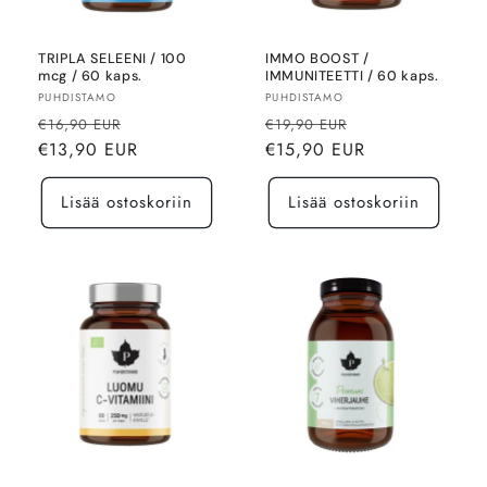
TRIPLA SELEENI / 100
IMMO BOOST /
mcg / 60 kaps.
IMMUNITEETTI / 60 kaps.
Myyjä:
Myyjä:
PUHDISTAMO
PUHDISTAMO
Normaalihinta
Alennushinta
Normaalihinta
Alennushinta
€16,90 EUR
€19,90 EUR
€13,90 EUR
€15,90 EUR
Lisää ostoskoriin
Lisää ostoskoriin