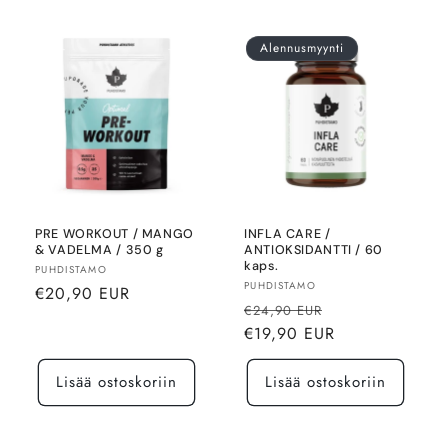
Alennusmyynti
PRE WORKOUT / MANGO
INFLA CARE /
& VADELMA / 350 g
ANTIOKSIDANTTI / 60
kaps.
Myyjä:
PUHDISTAMO
Myyjä:
PUHDISTAMO
Normaalihinta
€20,90 EUR
Normaalihinta
Alennushinta
€24,90 EUR
€19,90 EUR
Lisää ostoskoriin
Lisää ostoskoriin