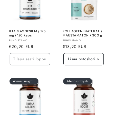
ILTA MAGNESIUM / 125
KOLLAGEENI NATURAL /
mg / 120 kaps.
MAUSTAMATON / 300 g
Myyjä:
Myyjä:
PUHDISTAMO
PUHDISTAMO
Normaalihinta
Normaalihinta
€20,90 EUR
€18,90 EUR
Tilapäisesti loppu
Lisää ostoskoriin
Alennusmyynti
Alennusmyynti