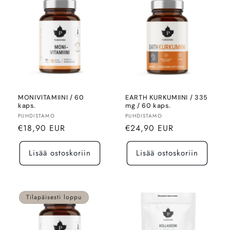
MONIVITAMIINI / 60
EARTH KURKUMIINI / 335
kaps.
mg / 60 kaps.
Myyjä:
Myyjä:
PUHDISTAMO
PUHDISTAMO
Normaalihinta
Normaalihinta
€18,90 EUR
€24,90 EUR
Lisää ostoskoriin
Lisää ostoskoriin
Tilapäisesti loppu