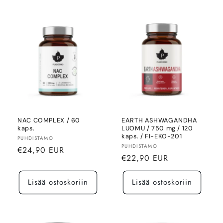
NAC COMPLEX / 60
EARTH ASHWAGANDHA
kaps.
LUOMU / 750 mg / 120
kaps. / FI-EKO-201
Myyjä:
PUHDISTAMO
Myyjä:
PUHDISTAMO
Normaalihinta
€24,90 EUR
Normaalihinta
€22,90 EUR
Lisää ostoskoriin
Lisää ostoskoriin