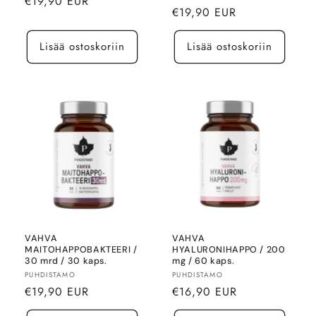
Normaalihinta
€19,90 EUR
Normaalihinta
€19,90 EUR
Lisää ostoskoriin
Lisää ostoskoriin
VAHVA
VAHVA
MAITOHAPPOBAKTEERI /
HYALURONIHAPPO / 200
30 mrd / 30 kaps.
mg / 60 kaps.
Myyjä:
Myyjä:
PUHDISTAMO
PUHDISTAMO
Normaalihinta
Normaalihinta
€19,90 EUR
€16,90 EUR