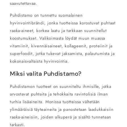
saavutettavaa.
Puhdistamo on tunnettu suomalainen
hyvinvointibrändi, jonka tuotteissa korostuvat puhtaat
raaka-aineet, korkea laatu ja tarkkaan suunnitellut
koostumukset. Valikoimasta löydät muun muassa
vitamiinit, kivennäisaineet, kollageenit, proteiinit ja
superfoodit, jotka tukevat jaksamista, palautumista ja
kokonaisvaltaista hyvinvointia.
Miksi valita Puhdistamo?
Puhdistamon tuotteet on suunniteltu ihmisille, jotka
arvostavat puhtaita ja tehokkaita ravintolisiä ilman
turhia lisäaineita. Monissa tuotteissa vältetään
ylimääräisiä täyteaineita ja panostetaan laadukkaisiin
raaka-aineisiin, joiden alkuperä ja sisältö tunnetaan
tarkasti.