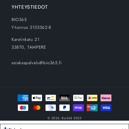
YHTEYSTIEDOT
BIO365
Y-tunnus 3103562-8
Karstinkatu 21
33870, TAMPERE
asiakaspalvelu@bio365.fi
Maksutavat
© 2026,
Bio365
2025