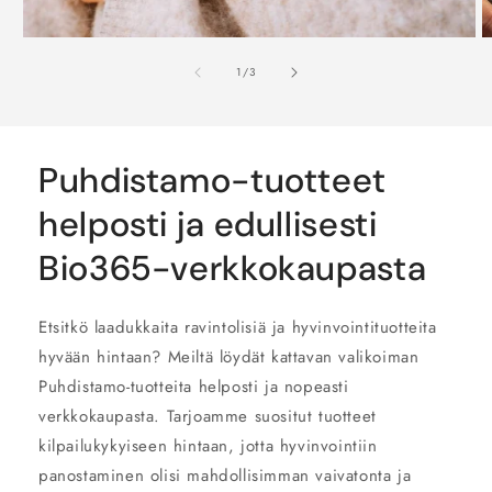
/
1
/
3
Puhdistamo-tuotteet
helposti ja edullisesti
Bio365-verkkokaupasta
Etsitkö laadukkaita ravintolisiä ja hyvinvointituotteita
hyvään hintaan? Meiltä löydät kattavan valikoiman
Puhdistamo-tuotteita helposti ja nopeasti
verkkokaupasta. Tarjoamme suositut tuotteet
kilpailukykyiseen hintaan, jotta hyvinvointiin
panostaminen olisi mahdollisimman vaivatonta ja