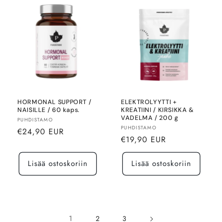
HORMONAL SUPPORT /
ELEKTROLYYTTI +
NAISILLE / 60 kaps.
KREATIINI / KIRSIKKA &
VADELMA / 200 g
Myyjä:
PUHDISTAMO
Myyjä:
PUHDISTAMO
Normaalihinta
€24,90 EUR
Normaalihinta
€19,90 EUR
Lisää ostoskoriin
Lisää ostoskoriin
1
2
3