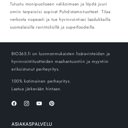
Tutustu monipuoliseen valikoimaan ja löydä juuri
omiin tarpeisiisi sopivat Puhdistamo-tuotteet. Tilaa
verkosta nopeasti ja tue hyvinvointiasi laadukkailla
suomalaisilla ravintolisillä ja superfoodeilla.
BIO365.fi on luonnonmukaisten lisäravinteiden ja
hyvinvointituotteiden maahantuontiin ja myyntiin
erikoistunut perheyritys.
100% kotimainen perheyritys.
Laatua järkevään hintaan.
Facebook
Instagram
YouTube
Pinterest
ASIAKASPALVELU