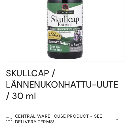
Open
material
SKULLCAP /
1
in
a
LÄNNENUKONHATTU-UUTE
modal
window
/ 30 ml
CENTRAL WAREHOUSE PRODUCT - SEE
DELIVERY TERMS!