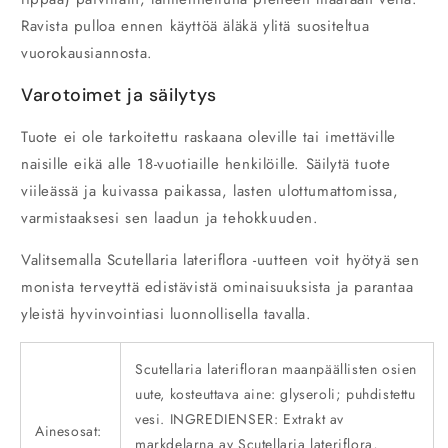
Ravista pulloa ennen käyttöä äläkä ylitä suositeltua
vuorokausiannosta.
Varotoimet ja säilytys
Tuote ei ole tarkoitettu raskaana oleville tai imettäville
naisille eikä alle 18-vuotiaille henkilöille. Säilytä tuote
viileässä ja kuivassa paikassa, lasten ulottumattomissa,
varmistaaksesi sen laadun ja tehokkuuden.
Valitsemalla Scutellaria lateriflora -uutteen voit hyötyä sen
monista terveyttä edistävistä ominaisuuksista ja parantaa
yleistä hyvinvointiasi luonnollisella tavalla.
Scutellaria laterifloran maanpäällisten osien
uute, kosteuttava aine: glyseroli; puhdistettu
vesi. INGREDIENSER: Extrakt av
Ainesosat:
markdelarna av Scutellaria lateriflora,