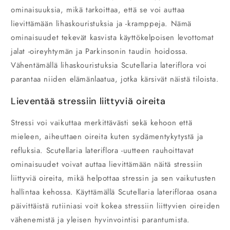
ominaisuuksia, mikä tarkoittaa, että se voi auttaa
lievittämään lihaskouristuksia ja -kramppeja. Nämä
ominaisuudet tekevät kasvista käyttökelpoisen levottomat
jalat -oireyhtymän ja Parkinsonin taudin hoidossa.
Vähentämällä lihaskouristuksia Scutellaria lateriflora voi
parantaa niiden elämänlaatua, jotka kärsivät näistä tiloista.
Lieventää stressiin liittyviä oireita
Stressi voi vaikuttaa merkittävästi sekä kehoon että
mieleen, aiheuttaen oireita kuten sydämentykytystä ja
refluksia. Scutellaria lateriflora -uutteen rauhoittavat
ominaisuudet voivat auttaa lievittämään näitä stressiin
liittyviä oireita, mikä helpottaa stressin ja sen vaikutusten
hallintaa kehossa. Käyttämällä Scutellaria laterifloraa osana
päivittäistä rutiiniasi voit kokea stressiin liittyvien oireiden
vähenemistä ja yleisen hyvinvointisi parantumista.