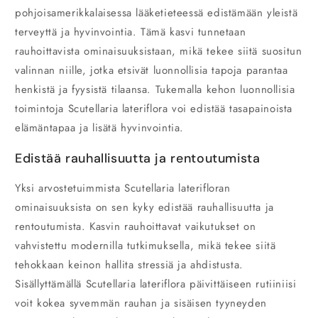
pohjoisamerikkalaisessa lääketieteessä edistämään yleistä
terveyttä ja hyvinvointia. Tämä kasvi tunnetaan
rauhoittavista ominaisuuksistaan, mikä tekee siitä suositun
valinnan niille, jotka etsivät luonnollisia tapoja parantaa
henkistä ja fyysistä tilaansa. Tukemalla kehon luonnollisia
toimintoja Scutellaria lateriflora voi edistää tasapainoista
elämäntapaa ja lisätä hyvinvointia.
Edistää rauhallisuutta ja rentoutumista
Yksi arvostetuimmista Scutellaria laterifloran
ominaisuuksista on sen kyky edistää rauhallisuutta ja
rentoutumista. Kasvin rauhoittavat vaikutukset on
vahvistettu modernilla tutkimuksella, mikä tekee siitä
tehokkaan keinon hallita stressiä ja ahdistusta.
Sisällyttämällä Scutellaria lateriflora päivittäiseen rutiiniisi
voit kokea syvemmän rauhan ja sisäisen tyyneyden