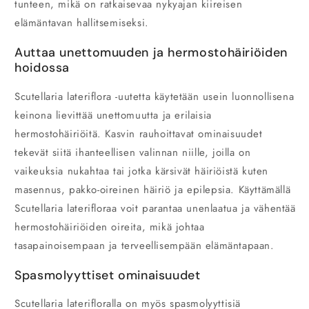
tunteen, mikä on ratkaisevaa nykyajan kiireisen
elämäntavan hallitsemiseksi.
Auttaa unettomuuden ja hermostohäiriöiden
hoidossa
Scutellaria lateriflora -uutetta käytetään usein luonnollisena
keinona lievittää unettomuutta ja erilaisia
hermostohäiriöitä. Kasvin rauhoittavat ominaisuudet
tekevät siitä ihanteellisen valinnan niille, joilla on
vaikeuksia nukahtaa tai jotka kärsivät häiriöistä kuten
masennus, pakko-oireinen häiriö ja epilepsia. Käyttämällä
Scutellaria laterifloraa voit parantaa unenlaatua ja vähentää
hermostohäiriöiden oireita, mikä johtaa
tasapainoisempaan ja terveellisempään elämäntapaan.
Spasmolyyttiset ominaisuudet
Scutellaria laterifloralla on myös spasmolyyttisiä