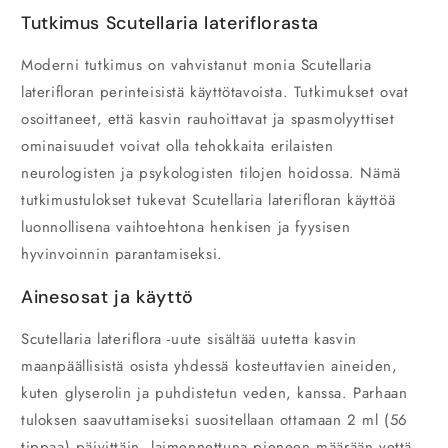
Tutkimus Scutellaria lateriflorasta
Moderni tutkimus on vahvistanut monia Scutellaria
laterifloran perinteisistä käyttötavoista. Tutkimukset ovat
osoittaneet, että kasvin rauhoittavat ja spasmolyyttiset
ominaisuudet voivat olla tehokkaita erilaisten
neurologisten ja psykologisten tilojen hoidossa. Nämä
tutkimustulokset tukevat Scutellaria laterifloran käyttöä
luonnollisena vaihtoehtona henkisen ja fyysisen
hyvinvoinnin parantamiseksi.
Ainesosat ja käyttö
Scutellaria lateriflora -uute sisältää uutetta kasvin
maanpäällisistä osista yhdessä kosteuttavien aineiden,
kuten glyserolin ja puhdistetun veden, kanssa. Parhaan
tuloksen saavuttamiseksi suositellaan ottamaan 2 ml (56
tippaa) päivittäin, laimennettuna pieneen määrään vettä.