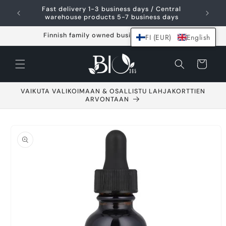
Skip and go to
Fast delivery 1-3 business days / Central
content
warehouse products 5-7 business days
Finnish family owned business since 2021
FI (EUR)
English
Shopping
cart
VAIKUTA VALIKOIMAAN & OSALLISTU LAHJAKORTTIEN
ARVONTAAN
Go to product
information