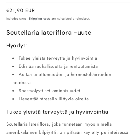
Normal
€21,90 EUR
price
Includes taxes.
Shipping costs
are calculated at checkout.
Scutellaria lateriflora -uute
Hyödyt:
Tukee yleistä terveyttä ja hyvinvointia
Edistää rauhallisuutta ja rentoutumista
Auttaa unettomuuden ja hermostohäiriöiden
hoidossa
Spasmolyyttiset ominaisuudet
Lieventää stressiin liittyviä oireita
Tukee yleistä terveyttä ja hyvinvointia
Scutellaria lateriflora, joka tunnetaan myös nimellä
amerikkalainen kilpiyrtti, on pitkään käytetty perinteisessä