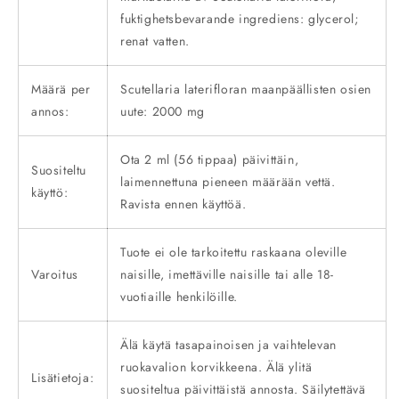
fuktighetsbevarande ingrediens: glycerol;
renat vatten.
Määrä per
Scutellaria laterifloran maanpäällisten osien
annos:
uute: 2000 mg
Ota 2 ml (56 tippaa) päivittäin,
Suositeltu
laimennettuna pieneen määrään vettä.
käyttö:
Ravista ennen käyttöä.
Tuote ei ole tarkoitettu raskaana oleville
Varoitus
naisille, imettäville naisille tai alle 18-
vuotiaille henkilöille.
Älä käytä tasapainoisen ja vaihtelevan
ruokavalion korvikkeena. Älä ylitä
Lisätietoja:
suositeltua päivittäistä annosta. Säilytettävä